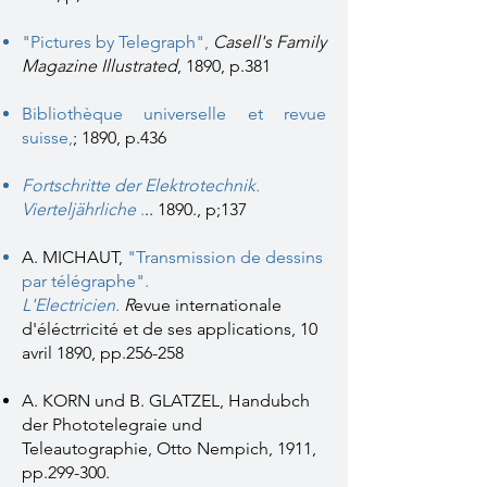
"Pictures by Telegraph",
Casell's Family
Magazine Illustrated
, 1890, p.381
B
ibliothèque universelle et revue
suisse,
; 1890, p.436
Fortschritte der Elektrotechnik.
Vierteljährliche
.
.. 1890., p;137
A. MICHAUT,
"
Transmission de dessins
par télégraphe".
L'Electricien.
R
evue internationale
d'éléctrricité et de ses applications, 10
avril 1890, pp.256-258
A. KORN und B. GLATZEL, Handubch
der Phototelegraie und
Teleautographie, Otto Nempich, 1911,
pp.299-300.