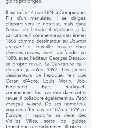
gloire prolongée.
Il est né le 14 mai 1848 à Compiègne.
Fils d'un menuisier, il se dirigea
d'abord vers le notariat, mais dans
l'ennui de l'étude il s'adonne à la
caricature. Il commence sa carrière en
1866 comme dessinateur au
Journal
amusant
et travaille ensuite dans
diverses revues, avant de fonder en
1880, avec l'éditeur Georges Decaux,
sa propre revue,
La Caricature
, qu'il
dirigera jusqu'en 1892. Les jeunes
dessinateurs de l'époque, tels que
Caran d'Ache, Louis Morin, Job,
Ferdinand Bac, Radiguet,
commencent leur carrière dans cette
revue. Il collabore également au
Petit
Français illustré
. De ses nombreux
voyages effectués de 1875 à 1879 en
Europe, il rapporta sa série des
Vieilles Villes, sorte de guides
touristiques abondamment illustrés. Il