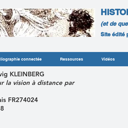
HISTO
(et de qu
Site édité
liographie connectée
Ressources
Vidéos
wig KLEINBERG
r la vision à distance par
çais FR274024
98