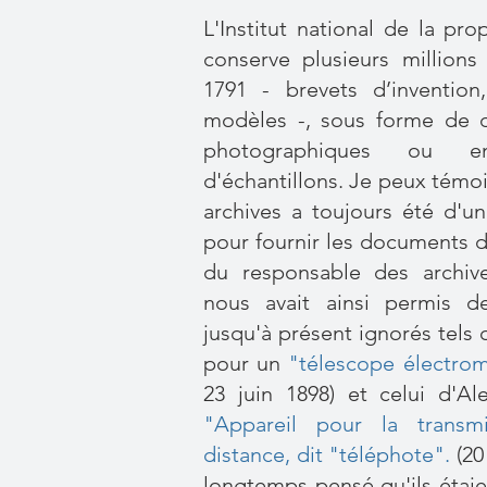
L'Institut national de la prop
conserve plusieurs million
1791 - brevets d’invention
modèles -, sous forme de 
photographiques ou e
d'échantillons. Je peux témo
archives a toujours été d'un
pour fournir les documents 
du responsable des archive
nous avait ainsi permis d
jusqu'à présent ignorés tels
pour un
"télescope électro
23 juin 1898) et celui d'A
"Appareil pour la trans
distance, dit "téléphote".
(20
longtemps pensé qu'ils étaie