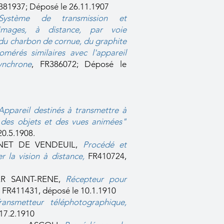
R381937; Déposé le 26.11.1907
Système de transmission et
images, à distance, par voie
du charbon de cornue, du graphite
mérés similaires avec l'appareil
ynchron
e
, FR386072; Déposé le
Appareil destinés à transmettre à
 des objets et des vues animées
"
20.5.1908.
IGNET DE VENDEUIL,
Procédé et
er la vision à distance
,
FR410724,
IER SAINT-RENE,
Récepteur pour
FR411431, déposé le 10.1.1910
ransmetteur téléphotographique
,
17.2.1910