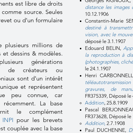
Georges RIGNOUX,
ents est libre de droits
distance les images 
PI comme source. Seules
10.12.1906
revet ou d’un formulaire
Constantin-Marie 
destiné à transmettre
vision, avec le mouve
déposé le 3.1.1907
e plusieurs millions de
Edouard BELIN,
Appa
s et dessins & modèles.
la reproduction à d
usieurs générations
(photographies, clichés
le 24.1.1907
urs, de créateurs ou
Henri CARBONNEL
oniaux sont d’un intérêt
téléautotransmissio
 unique et représentent
gravures, de manu
que peu connue, car
FR375339, Déposé le 
ès récemment. La base
Addition
, 25.8.1909​
Pascal BERJONNE
urnit le complément
FR373628, Déposé le 
 INPI
pour les brevets
Addition
,
2.7.1908​
est couplée avec la base
Paul DUCHENNE,
D