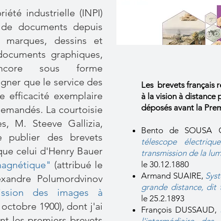
riété industrielle (INPI)
s de documents depuis
, marques, dessins et
documents graphiques,
ncore sous forme
igner que le service des
Les brevets français r
e efficacité exemplaire
à la vision à distance p
déposés avant la Pre
demandés. La courtoisie
s, M. Steeve Gallizia,
Bento de SOUSA 
e publier des brevets
télescope électriqu
 que celui d'Henry Bauer
transmission de la lum
magnétique"
(attribué le
le 30.12.1880
Armand SUAIRE,
Sys
lexandre Polumordvinov
grande distance, dit 
mission des images à
le 25.2.1893
 octobre 1900), dont j'ai
François DUSSAUD,
nt les premiers brevets