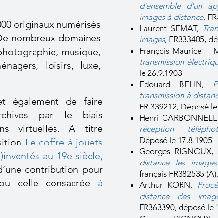
d'ensemble d'un app
images à distance
, F
000 originaux numérisés
Laurent SEMAT,
Tra
. De nombreux domaines
images
, FR333405, dé
 photographie, musique,
François-Mauric
transmission électriqu
nagers, loisirs, luxe,
le 26.9.1903
Edouard BELIN,
P
transmission à distan
t également de faire
FR 339212, Déposé le
rchives par le biais
Henri CARBONNELL
ons virtuelles. A titre
réception téléphoto
Déposé le 17.8.1905
sition
Le coffre à jouets
Georges RIGNOUX,
)inventés au 19e siècle,
distance les images
 d’une contribution pour
français FR382535 (A)
ou celle consacrée
à
Arthur KORN,
Procé
distance des imag
FR363390, déposé le 