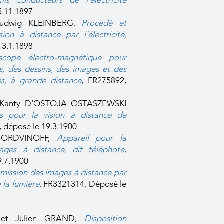
fils conducteurs de l'électricité
5.11.1897
Ludwig KLEINBERG,
Procédé et
sion à distance par l'électricité,
13.1.1898
escope électro-magnétique pour
s, des dessins, des images et des
es, à grande distance
,
FR275892,
n-Kanty D'OSTOJA OSTASZEWSKI
s pour la vision à distance de
 déposé le 19.3.1900
MORDVINOFF,
Appareil pour la
ages à distance, dit téléphote
,
9.7.1900
mission des images à distance par
 la lumière
, FR3321314, Déposé le
 et Julien GRAND,
Disposition