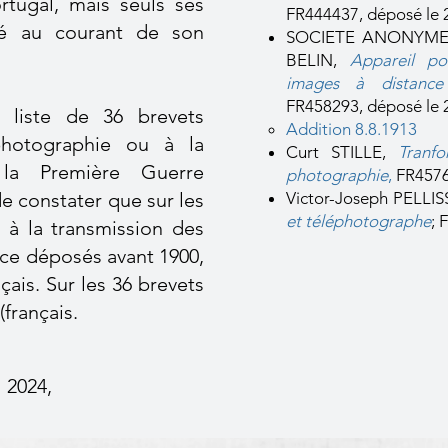
ortugal, mais seuls ses
FR444437, déposé le 
té au courant de son
SOCIETE ANONYME
BELIN,
Appareil po
images à distance (
FR458293, déposé le 2 
 liste de 36 brevets
Addition 8.8.1913
éphotographie ou à la
Curt STILLE,
Tranf
 la Première Guerre
photographie
,
FR45761
de constater que sur les
Victor-Joseph PELLIS
et téléphotographe
; 
s à la transmission des
nce déposés avant 1900,
çais. Sur les 36 brevets
français.
2024,