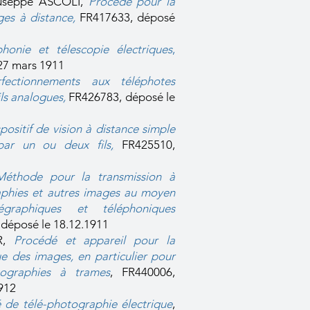
useppe ASCOLI,
Procédé pour la
ges à distance
,
FR417633, déposé
phonie et télescopie électriques
,
27 mars 1911
rfectionnements aux téléphotes
ils analogues
,
FR426783, déposé le
positif de vision à distance simple
par un ou deux fils
,
FR425510,
1
Méthode pour la transmission à
aphies et autres images au moyen
égraphiques et téléphoniques
 déposé le 18.12.1911
R,
Procédé et appareil pour la
ue des images, en particulier pour
tographies à trames
, FR440006,
1912
 de télé-photographie électrique
,