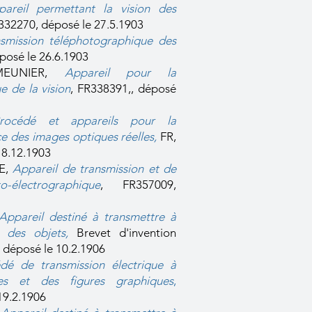
areil permettant la vision des
R332270, déposé le 27.5.1903
nsmission téléphotographique des
posé le 26.6.1903
e MEUNIER,
Appareil pour la
e de la vision
, FR338391,, déposé
rocédé et appareils pour la
ce des images optiques réelles
,
FR,
 8.12.1903
E,
Appareil de transmission et de
-électrographique
, FR357009,
Appareil destiné à transmettre à
 des objets
,
Brevet d'invention
, déposé le 10.2.1906
dé de transmission électrique à
es et des figures graphiques
,
19.2.1906