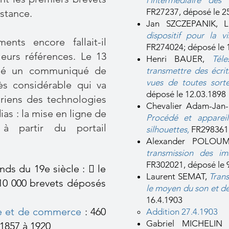
l'intermédiaire des 
FR27237, déposé le 2
istance.
Jan SZCZEPANIK, 
dispositif pour la vi
ts encore fallait-il
FR274024; déposé le 
leurs références. Le 13
Henri BAUER,
Tél
fusé un communiqué de
transmettre des écrit
vues de toutes sort
s considérable qui va
déposé le 12.03.1898
toriens des technologies
Chevalier Adam-Ja
as : la mise en ligne de
Procédé et appareil
 à partir du portail
silhouettes
,
FR298361,
Alexander POLOU
transmission des im
FR302021, déposé le 
ds du 19e siècle :  le
Laurent SEMAT,
Trans
10 000 brevets déposés
le moyen du son et de
16.4.1903
e et de commerce
: 460
Addition 27.4.1903
Gabriel MICHELIN
1857 à 1920