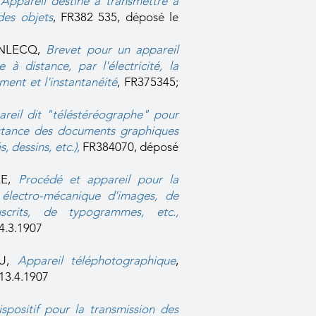
,
Appareil destiné à transmettre à
des objets
, FR382 535, déposé le
SENLECQ,
Brevet pour un appareil
 à distance, par l'électricité, la
ment et l'instantanéit
é
, FR375345;
reil dit "téléstéréographe" pour
istance des documents graphiques
, dessins, etc.),
FR384070, déposé
LE,
Procédé et appareil pour la
n électro-mécanique d'images, de
scrits, de typogrammes, etc.,
4.3.1907
AU,
Appareil téléphotographique
,
13.4.1907
ispositif pour la transmission des