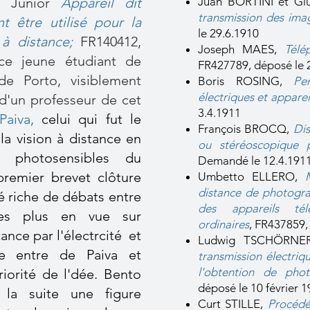
a Junior
Appareil dit
Juan BORTINI et Gi
transmission des ima
t être utilisé pour la
le 29.6.1910
 à distance
;
FR140412,
Joseph MAES,
Télé
ce jeune étudiant de
FR427789, déposé le 
de Porto, visiblement
Boris ROSING,
Pe
électriques et appare
 d'un professeur de cet
3.4.1911
Paiva,
celui qui fut le
François BROCQ,
Dis
la vision à distance en
ou stéréoscopique 
s photosensibles du
Demandé le 12.4.191
remier brevet clôture
Umbetto ELLERO,
distance de photogr
té riche de débats entre
des appareils tél
 les plus en vue sur
ordinaires
, FR437859,
tance par l'électrcité et
Ludwig TSCHÖRNE
e entre de Paiva et
transmission électriq
l'obtention de pho
riorité de l'dée.
Bento
déposé le 10 février 
la suite une figure
Curt STILLE,
Procédé