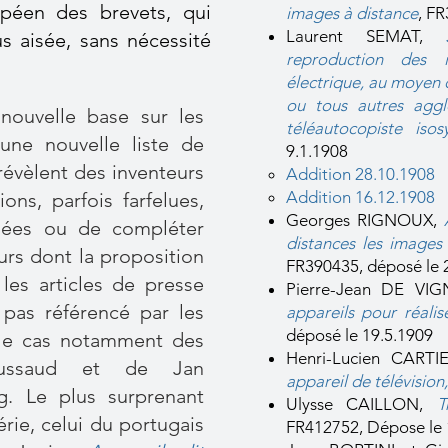
péen des brevets, qui
images à distance
, F
Laurent SEMAT,
s aisée, sans nécessité
reproduction des 
électrique, au moyen 
ou tous autres agglo
ouvelle base sur les
téléautocopiste isos
une nouvelle liste de
9.1.1908
révèlent des inventeurs
Addition
28.10.1908
Addition
16.12.1908
ons, parfois farfelues,
Georges RIGNOUX,
iées ou de compléter
distances les images
urs dont la proposition
FR390435, déposé le 
 les articles de presse
Pierre-Jean DE V
 pas référencé par les
appareils pour réalis
déposé le 19.5.1909
t le cas notamment des
Henri-Lucien CART
Dussaud et de Jan
appareil de télévision
,
g. Le plus surprenant
Ulysse CAILLON,
T
érie, celui du portugais
FR412752, Dépose le 