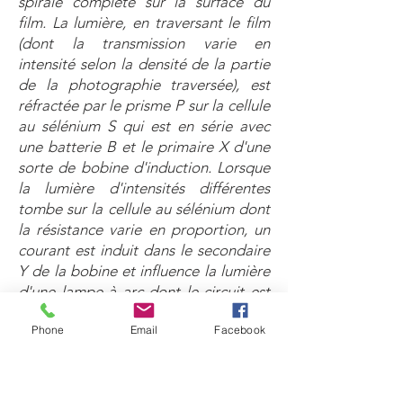
spirale complète sur la surface du
film. La lumière, en traversant le film
(dont la transmission varie en
intensité selon la densité de la partie
de la photographie traversée), est
réfractée par le prisme P sur la cellule
au sélénium S qui est en série avec
une batterie B et le primaire X d'une
sorte de bobine d'induction. Lorsque
la lumière d'intensités différentes
tombe sur la cellule au sélénium dont
la résistance varie en proportion, un
courant est induit dans le secondaire
Y de la bobine et influence la lumière
d'une lampe à arc dont le circuit est
shunté. Cette lampe à arc T est
Phone
Email
Facebook
placée aufoyer d'un réflecteur
parabolique R, d'où la lumière est
réfléchie en un faisceau parallèle vers
la station de réception. Le récepteur