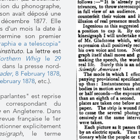
ption du phonographe,
son avait déposé une
décembre 1877. Elle
s d'un mois la date à
 termine son premier
raphia e a telescopia"
instituto
.
La lettre est
orthern Whig
le 29
e dans la presse nord-
ader
, 8 February 1878
,
February 1878
, etc.)​.
parlantes" est reprise
, correspondant du
e
en Angleterre. Dans
revue française le 1er
ntionner explicitement
esigraph
, le terme