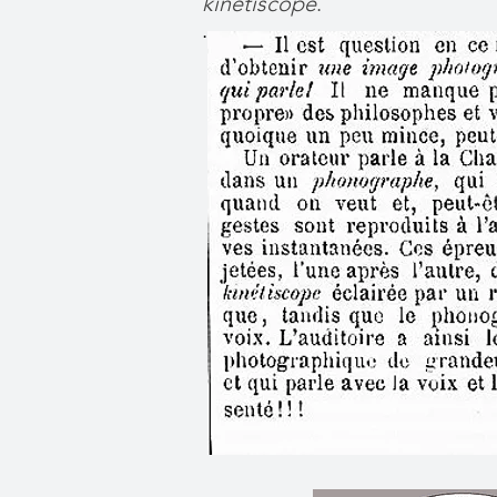
kinétiscope
.
.