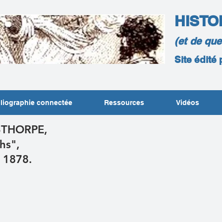
HISTO
(et de qu
Site édité
liographie connectée
Ressources
Vidéos
STHORPE,
phs",
y 1878.