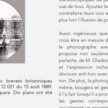
vue de tous. Ajoutez l
contrefaire leurs voix e
plus loin l'illusion de 
Aussi ingénieuse que
crois être en mesure d
le phonographe ave
propose non seuleme
parlante, de M. Gladsto
et l'expression inch
discours anti-turc avec
ton. De plus, la photog
x brevets britanniques
12 021 du 15 août 1889.
même, bougera et ges
Square. Dix plans ont été
il l'a fait lorsqu'il a p
les gestes correspo
assurément un progrès