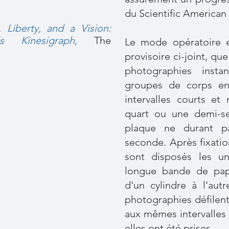
du Scientific American 
, Liberty, and a Vision:
s Kinesigraph
,
The
Le mode opératoire es
provisoire ci-joint, qu
photographies inst
groupes de corps en
intervalles courts et
quart ou une demi-se
plaque ne durant p
seconde. Après fixatio
sont disposés les u
longue bande de pap
d'un cylindre à l'au
photographies défilent
aux mêmes intervalles
elles ont été prises.