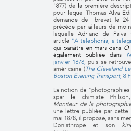
1877) de la première descri
pour lequel Thomas Alva Edi
demande de brevet le 24 
précède par ailleurs de moin
laquelle Adriano de Paiva
article
"A telephonia, a teleg
qui paraître en mars dans
O 
également publiée dans
N
janvier 1878,
puis se retrouv
américaine (
The Cleveland Le
Boston Evening Transport
, 8 
La notion de "photographies 
spar le chimiste Philson
Moniteur de la photographi
une lettre publiée par cette 
mai 1878, il propose, sans me
Donisthrope et son
kin