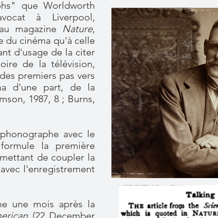
aphs" que Worldworth
avocat à Liverpool,
8 au magazine
Nature
,
re du cinéma qu'à celle
ant d'usage de la citer
oire de la télévision,
 des premiers pas vers
a d'une part, de la
mson, 1987, 8 ; Burns,
 phonographe avec le
 formule la première
mettant de coupler la
avec l'enregistrement
ne une mois après la
merican
(22 December