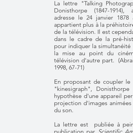
La lettre "Talking Photogr
Donisthorpe (1847-1914), 
adresse le 24 janvier 187
appartient plus à la préhistoi
de la télévision. Il est cepend
dans le cadre de la pré-hist
pour indiquer la simultanéité
la mise au point du ciném
télévision d'autre part. (Abra
1998, 67-71)
En proposant de coupler le
"kinesigraph", Donisthorpe
hypothèse d'une appareil per
projection d'images animées 
du son.
La lettre est publiée à pei
publication par
Scientific A