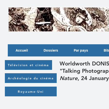
Accueil
Dossiers
Par pays
Bib
Worldworth DONI
Télévision et cinéma
"Talking Photogra
Nature
, 24 Januar
Archéologie du cinéma
Royaume-Uni