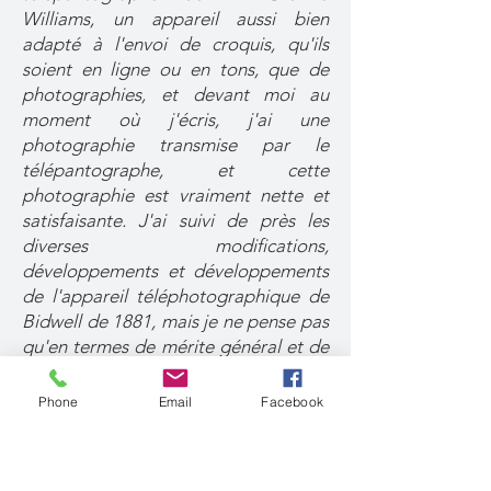
Williams, un appareil aussi bien
adapté à l'envoi de croquis, qu'ils
soient en ligne ou en tons, que de
photographies, et devant moi au
moment où j'écris, j'ai une
photographie transmise par le
télépantographe, et cette
photographie est vraiment nette et
satisfaisante. J'ai suivi de près les
diverses modifications,
développements et développements
de l'appareil téléphotographique de
Bidwell de 1881, mais je ne pense pas
qu'en termes de mérite général et de
portée étendue, aucun appareil n'ait
égalé le télépantographe de M.
Phone
Email
Facebook
Greville Williams ; pourtant, malgré
ce succès et d'autres, il semble qu'il
n'y ait pas eu suffisamment de