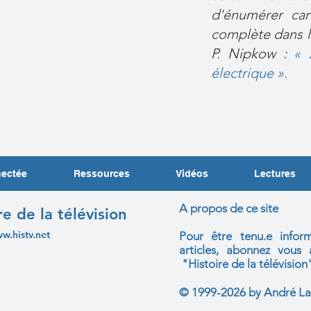
d'énumérer car
complète dans l
P. Nipkow :
« 
électrique ».
nectée
Ressources
Vidéos
Lectures
A propos de ce site
re de la télévision
ww.histv.net
Pour être tenu.e infor
articles, abonnez vou
"Histoire de la télévision
© 1999-2026 by André La