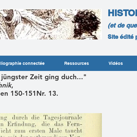
HISTO
(et de qu
Site édité
liographie connectée
Ressources
Vidéos
 jüngster Zeit ging duch..."
hnik
,
ten 150-151Nr. 13.