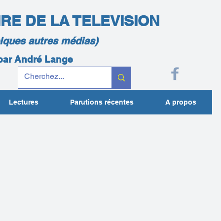
IRE DE LA TELEVISION
elques autres médias)
 par André Lange
Lectures
Parutions récentes
A propos