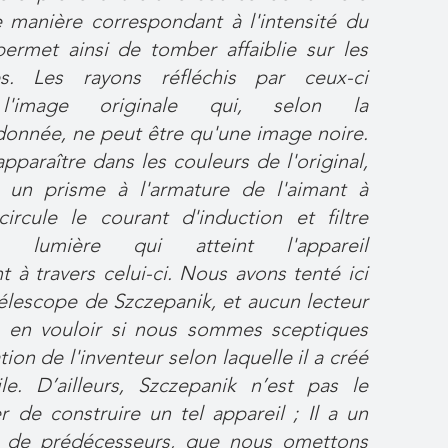
ne manière correspondant à l'intensité du
permet ainsi de tomber affaiblie sur les
es. Les rayons réfléchis par ceux-ci
 l'image originale qui, selon la
donnée, ne peut être qu'une image noire.
apparaître dans les couleurs de l'original,
e un prisme à l'armature de l'aimant à
circule le courant d'induction et filtre
 lumière qui atteint l'appareil
 à travers celui-ci. Nous avons tenté ici
télescope de Szczepanik, et aucun lecteur
 en vouloir si nous sommes sceptiques
tion de l'inventeur selon laquelle il a créé
le. D’ailleurs, Szczepanik n’est pas le
r de construire un tel appareil ; Il a un
 de prédécesseurs, que nous omettons