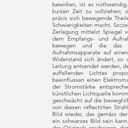
bewirken, ist es nothwendig,
kurzen Zeit zu vollziehen; 
präcis sich bewegende Theil
Schwierigkeiten macht. Szcz
Zerlegung mittelst Spiegel v
dem Empfangs- und Aufnah
bewegen und die das e
Aufnahmsapparate auf einen
Widerstand sich ändert, so 
Leitung entsendet werden, de
auffallenden Lichtes prop
beeinflussen einen Elektrom
der Stromstärke entsprech
künstlichen Lichtquelle kom
geschwächt auf die beweglich
von diesen reflectirten Stra
Bild wieder, das gemäss de
ein schwarzes Bild sein kann
des Originals erscheinen, da