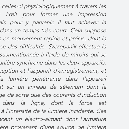
celles-ci physiologiquement à travers les
s l'œil pour former une impression
is pour y parvenir, il faut achever la
dans un temps très court. Cela suppose
 en mouvement rapide et précis, dont la
e des difficultés. Szczepanik effectue la
usmentionnée à l'aide de miroirs qui se
nière synchrone dans les deux appareils,
ception et l'appareil d'enregistrement, et
a lumière pénétrante dans l'appareil
nt sur un anneau de sélénium dont la
ge de sorte que des courants d'induction
 dans la ligne, dont la force est
à l’intensité de la lumière incidente. Ces
ncent un électro-aimant dont l'armature
ière provenant d'une source de lumière