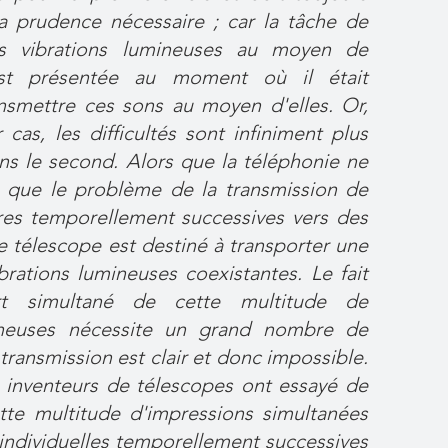
la prudence nécessaire ; car la tâche de
es vibrations lumineuses au moyen de
s'est présentée au moment où il était
nsmettre ces sons au moyen d'elles. Or,
cas, les difficultés sont infiniment plus
s le second. Alors que la téléphonie ne
e que le problème de la transmission de
res temporellement successives vers des
le télescope est destiné à transporter une
brations lumineuses coexistantes. Le fait
rt simultané de cette multitude de
ineuses nécessite un grand nombre de
ransmission est clair et donc impossible.
es inventeurs de télescopes ont essayé de
te multitude d'impressions simultanées
individuelles temporellement successives