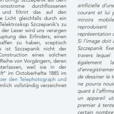
artificielle d'u
nsstrome durchflossenen
und filtrirt das auf den
courant et lui 
Licht gleichfalls durch ein
miroirs mobil
Telektroskop Szczepanik's zu
reproduisent
r der Leser wird uns verargen
représentation 
ptung des Erfinders, einen
Si l'image doit 
affen zu haben, sceptisch
Szczepanik fix
s ist Szczepanik nicht der
onstruction eines solchen
travers lequel 
 Reihe von Vorgängern, deren
également la
terlassen, weil sie in der
d'enregistrement
ft
" im Octoberhefte 1885 im
de dessiner le 
ber den Telephotograph und
ne pourra nous
emlich vollständig verzeichnet
quant à l'affirma
un appareil uti
premier à tente
certain nombre