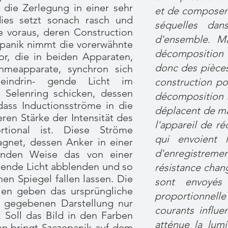
 die Zerlegung in einer sehr
et de composer 
dies setzt sonach rasch und
séquelles dan
e voraus, deren Construction
d'ensemble. Ma
epanik nimmt die vorerwähnte
décomposition 
or, die in beiden Apparaten,
donc des pièces
meapparate, synchron sich
indrin- gende Licht im
construction pos
 Selenring schicken, dessen
décomposition s
dass Inductionsströme in die
déplacent de ma
ren Stärke der Intensität des
l'appareil de ré
ortional ist. Diese Ströme
qui envoient l
agnet, dessen Anker in einer
d'enregistreme
enden Weise das von einer
mende Licht abblenden und so
résistance chan
en Spiegel fallen lassen. Die
sont envoyés
hlen geben das ursprüngliche
proportionnelle 
r gegebenen Darstellung nur
courants influe
. Soll das Bild in den Farben
atténue la lum
nn bringt Szczepanik auf dem