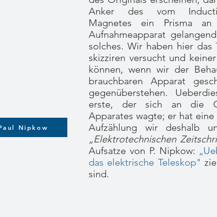
Anker des vom Inductio
Magnetes ein Prisma an 
Aufnahmeapparat gelangende 
solches. Wir haben hier das 
skizziren versucht und keine
können, wenn wir der Behau
brauchbaren Apparat gesch
gegenüberstehen. Ueberdie
erste, der sich an die C
Apparates wagte; er hat eine
Aufzählung wir deshalb un
Paul Nipkow
„Elektrotechnischen Zeitschri
Aufsatze von P. Nipkow:
„Ue
das elektrische Teleskop"
zi
sind.