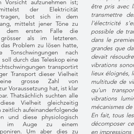
 Vorsicht aufzunehmen ist;
être pris avec 
telst der Elektricität
transmettre d
rtragen, bot sich in dem
l'électricité 
ang, mittelst jener Töne zu
n dem ersten Falle die
possible de tra
 grösser als im letzteren.
dans le premier 
das Problem zu lösen hatte,
grandes que dan
ende Tonschwingungen nach
devait résoudr
 soll durch das Teleskop eine
vibrations sono
ichtschwingungen transportirt
lieux éloignés, 
ger Transport dieser Vielheit
 eine grosse Zahl von
multitude de vi
 Voraussetzung hat, ist klar
qu’un transpo
r. Thatsächlich suchten alle
vibrations lum
iese Vielheit gleichzeitig
mécanismes de t
 zeitlich aufeinanderfolgende
En fait, tous l
en und diese physiologisch
décomposer cet
ng im Auge zu einem
poniren. Um aber dies zu
en impressions 