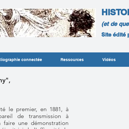
HISTO
(et de qu
Site édité
liographie connectée
Ressources
Vidéos
hy",
té le premier, en 1881, à
areil de transmission à
à faire une démonstration