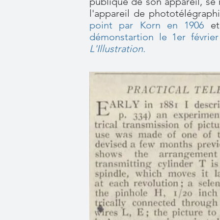
publique de son appareil, se ré
l'appareil de phototélégraph
point par Korn en 1906
et 
démonstartion le 1er févrie
L'Illustration.