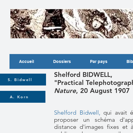
Accueil
Dossiers
Par pays
Bib
Shelford BIDWELL,
S. Bidwell
"Practical Telephotograp
Nature
, 20 August 1907
A. Korn
Shelford Bidwell
,
qui avait é
proposer un schéma d'app
distance d'images fixes et 