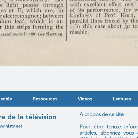
nectée
Ressources
Vidéos
Lectures
A propos de ce site
re de la télévision
ww.histv.net
Pour être tenu.e infor
articles, abonnez vou