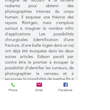
imaginé de recourir à la lumière
radiante pour obtenir des
photographies internes du corps
humain. Il esquisse une théorie des
rayons Röntgen, mais s'emploie
surtout à imaginer le nombre infini
d'applications Les possibilités
chirurgicales (identification d'une
fracture, d'une balle logée dans un os)
ont déjà été évoquées dans les deux
autres articles. Edison paraît par
contre être le premier à évoquer la
possibilité d'identifier les tumeurs, de
photographier le cerveau et à
envisager la possibilité de mettre fin à
la vivsection. Il évoque également les
possibilités d'applications dans
Phone
Email
Facebook
d'autres domaines activités, en
particulier l'extraction minière, un
domaine qu'il connaît bien et au sujet