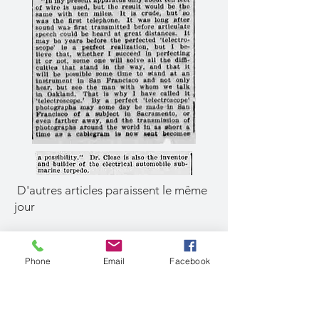
D'autres articles paraissent le même
jour
"
Dr. Close Discovery. An Apparatus
by Which Photography may be
Phone
Email
Facebook
transmitted at a long Distance",
The
News Tribune
,
27 Mar 1896,
"A Telectroscope",
The Sacremento