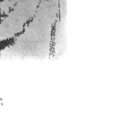
le
 9