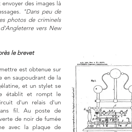
t envoyer des images là
essages.
"Dans peu de
es photos de criminels
 d'Angleterre vers New
près le brevet
smettre est obtenue sur
se en saupoudrant de la
latine, et un stylet se
e établit et rompt le
cuit d'un relais d'un
sans fil. Au poste de
verte de noir de fumée
me avec la plaque de