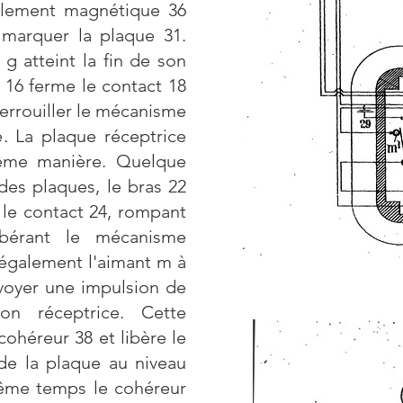
oulement magnétique 36
 marquer la plaque 31.
g atteint la fin de son
ie 16 ferme le contact 18
verrouiller le mécanisme
. La plaque réceptrice
même manière. Quelque
des plaques, le bras 22
 le contact 24, rompant
ibérant le mécanisme
également l'aimant m à
nvoyer une impulsion de
ion réceptrice. Cette
cohéreur 38 et libère le
e la plaque au niveau
ême temps le cohéreur