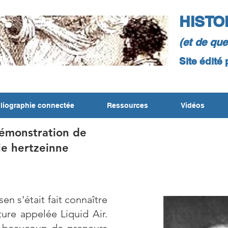
HISTO
(et de qu
Site édité
liographie connectée
Ressources
Vidéos
émonstration de
ie hertzeinne
n s'était fait connaître
ture appelée Liquid Air.