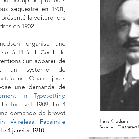
é beaucoup de preneurs
sous séquestre en 1901,
résenté la voiture lors
dres en 1902.
nudsen organise une
ise à l'hôtel Cecil de
entions : un appareil de
 et un système de
ertzienne. Quatre jours
éposé une demande de
ement in Typesetting
le 1er avril 1909. Le 4
 une demande de brevet
in Wireless Facsimile
Hans Knudsen
Source :
Illustrated
le 4 janvier 1910.