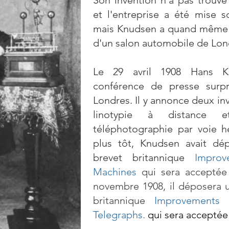
Son invention n'a pas trouv
et l'entreprise a été mise 
mais Knudsen a quand même p
d'un salon automobile de Lon
Le 29 avril 1908 Hans K
conférence de presse surpr
Londres. Il y annonce deux inv
linotypie à distance
téléphotographie par voie h
plus tôt, Knudsen avait d
brevet britannique
Improv
Machines
qui sera acceptée 
novembre 1908, il déposera
britannique
Improvements 
Telegraphs.
qui sera acceptée 