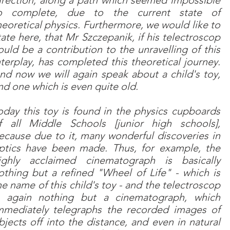
irection, along a path which seemed impossible
o complete, due to the current state of
heoretical physics. Furthermore, we would like to
tate here, that Mr Szczepanik, if his telectroscop
ould be a contribution to the unravelling of this
nterplay, has completed this theoretical journey.
nd now we will again speak about a child's toy,
nd one which is even quite old.
oday this toy is found in the physics cupboards
f all Middle Schools [junior high schools],
ecause due to it, many wonderful discoveries in
ptics have been made. Thus, for example, the
ighly acclaimed cinematograph is basically
othing but a refined "Wheel of Life" - which is
he name of this child's toy - and the telectroscop
s again nothing but a cinematograph, which
mmediately telegraphs the recorded images of
bjects off into the distance, and even in natural