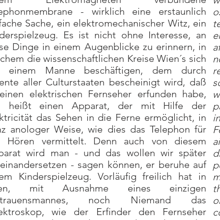
w
lephonmembrane - wirklich eine erstaunlich
o
fache Sache, ein elektromechanischer Witz, ein
t
derspielzeug. Es ist nicht ohne Interesse, an
e
se Dinge in einem Augenblicke zu erinnern, in
a
chem die wissenschaftlichen Kreise Wien´s sich
n
t einem Manne beschäftigen, dem durch
r
ente aller Culturstaaten bescheinigt wird, daß
s
einen elektrischen Fernseher erfunden habe,
w
s heißt einen Apparat, der mit Hilfe der
p
ktricität das Sehen in die Ferne ermöglicht, in
i
z anologer Weise, wie dies das Telephon für
F
s Hören vermittelt. Denn auch von diesem
a
parat wird man - und das wollen wir später
d
einandersetzen - sagen können, er beruhe auf
p
em Kinderspielzeug. Vorläufig freilich hat in
m
en, mit Ausnahme eines einzigen
t
rtrauensmannes, noch Niemand das
o
lektroskop, wie der Erfinder den Fernseher
c