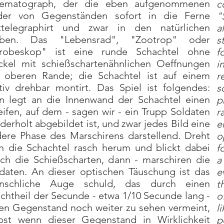
nematograph, der die eben aufgenommenen
c
lder von Gegenständen sofort in die Ferne
"
rttelegraphirt und zwar in den natürlichen
a
rben. Das "Lebensrad", "Zootrop" oder
s
trobeskop" ist eine runde Schachtel ohne
f
kel mit schießschartenähnlichen Oeffnungen
i
 oberen Rande; die Schachtel ist auf einem
r
tiv drehbar montirt. Das Spiel ist folgendes:
s
 legt an die Innenwand der Schachtel einen
p
eifen, auf dem - sagen wir - ein Trupp Soldaten
r
derholt abgebildet ist, und zwar jedes Bild eine
e
ere Phase des Marschirens darstellend. Dreht
o
 die Schachtel rasch herum und blickt dabei
f
ch die Schießscharten, dann - marschiren die
a
daten. An dieser optischen Täuschung ist das
e
nschliche Auge schuld, das durch einen
t
chtheil der Secunde - etwa 1/10 Secunde lang -
o
en Gegenstand noch weiter zu sehen vermeint,
l
bst wenn dieser Gegenstand in Wirklichkeit
p