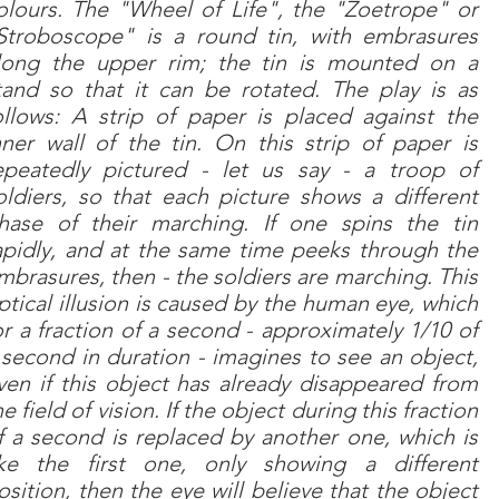
olours. The "Wheel of Life", the "Zoetrope" or
Stroboscope" is a round tin, with embrasures
long the upper rim; the tin is mounted on a
tand so that it can be rotated. The play is as
ollows: A strip of paper is placed against the
nner wall of the tin. On this strip of paper is
epeatedly pictured - let us say - a troop of
oldiers, so that each picture shows a different
hase of their marching. If one spins the tin
apidly, and at the same time peeks through the
mbrasures, then - the soldiers are marching. This
ptical illusion is caused by the human eye, which
or a fraction of a second - approximately 1/10 of
 second in duration - imagines to see an object,
ven if this object has already disappeared from
he field of vision. If the object during this fraction
f a second is replaced by another one, which is
ike the first one, only showing a different
osition, then the eye will believe that the object