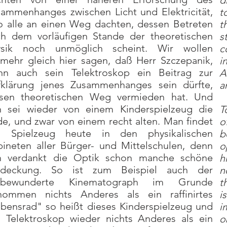
d
ammenhanges zwischen Licht und Elektricität,
t
o alle an einen Weg dachten, dessen Betreten
t
h dem vorläufigen Stande der theoretischen
s
ysik noch unmöglich scheint. Wir wollen
c
lmehr gleich hier sagen, daß Herr Szczepanik,
i
nn auch sein Telektroskop ein Beitrag zur
A
fklärung jenes Zusammenhanges sein dürfte,
a
esen theoretischen Weg vermieden hat. Und
n sei wieder von einem Kinderspielzeug die
T
e, und zwar von einem recht alten. Man findet
o
s Spielzeug heute in den physikalischen
b
ineten aller Bürger- und Mittelschulen, denn
o
m verdankt die Optik schon manche schöne
h
tdeckung. So ist zum Beispiel auch der
n
elbewunderte Kinematograph im Grunde
t
nommen nichts Anderes als ein raffinirtes
i
bensrad" so heißt dieses Kinderspielzeug und
i
 Telektroskop wieder nichts Anderes als ein
o