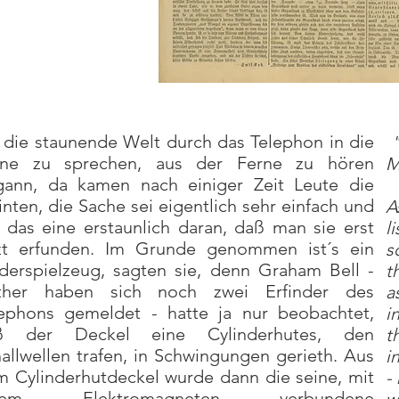
 die staunende Welt durch das Telephon in die
"
rne zu sprechen, aus der Ferne zu hören
M
gann, da kamen nach einiger Zeit Leute die
nten, die Sache sei eigentlich sehr einfach und
A
 das eine erstaunlich daran, daß man sie erst
l
tzt erfunden. Im Grunde genommen ist´s ein
s
derspielzeug, sagten sie, denn Graham Bell -
t
ither haben sich noch zwei Erfinder des
a
ephons gemeldet - hatte ja nur beobachtet,
i
ß der Deckel eine Cylinderhutes, den
t
allwellen trafen, in Schwingungen gerieth. Aus
i
 Cylinderhutdeckel wurde dann die seine, mit
-
nem Elektromagneten verbundene