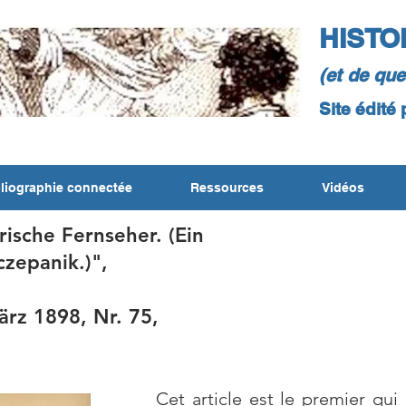
HISTO
(et de qu
Site édité
liographie connectée
Ressources
Vidéos
trische Fernseher.
(Ein
czepanik.)",
rz 1898, Nr. 75,
Cet article est le premier qui