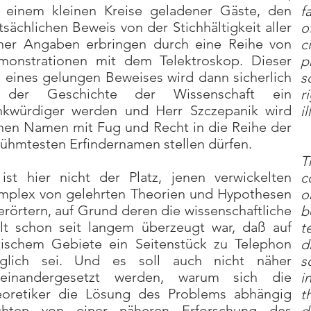
 einem kleinen Kreise geladener Gäste, den
f
tsächlichen Beweis von der Stichhältigkeit aller
o
ner Angaben erbringen durch eine Reihe von
c
monstrationen mit dem Telektroskop. Dieser
p
 eines gelungen Beweises wird dann sicherlich
s
 der Geschichte der Wissenschaft ein
r
nkwürdiger werden und Herr Szczepanik wird
i
nen Namen mit Fug und Recht in die Reihe der
ühmtesten Erfindernamen stellen dürfen.
T
ist hier nicht der Platz, jenen verwickelten
c
plex von gelehrten Theorien und Hypothesen
o
erörtern, auf Grund deren die wissenschaftliche
b
t schon seit langem überzeugt war, daß auf
t
ischem Gebiete ein Seitenstück zu Telephon
d
glich sei. Und es soll auch nicht näher
s
seinandergesetzt werden, warum sich die
i
eoretiker die Lösung des Problems abhängig
t
chten von einer näheren Erforschung des