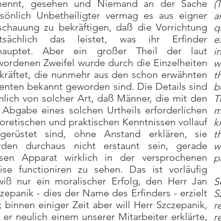
nennt, gesehen und Niemand an der Sache
(
sönlich Unbetheiligter vermag es aus eigner
a
chauung zu bekräftigen, daß die Vorrichtung
q
atsächlich das leistet, was ihr Erfinder
e
hauptet. Aber ein großer Theil der laut
i
ordenen Zweifel wurde durch die Einzelheiten
w
kräftet, die nunmehr aus den schon erwähnten
t
enten bekannt geworden sind. Die Details sind
b
lich von solcher Art, daß Männer, die mit den
T
 Abgabe eines solchen Urtheils erforderlichen
m
oretischen und praktischen Kenntnissen vollauf
k
sgerüstet sind, ohne Anstand erklären, sie
t
rden durchaus nicht erstaunt sein, gerade
w
esen Apparat wirklich in der versprochenen
p
se functioniren zu sehen. Das ist vorläufig
iß nur ein moralischer Erfolg, den Herr Jan
S
zepanik - dies der Name des Erfinders - erzielt
S
; binnen einiger Zeit aber will Herr Szczepanik,
r
 er neulich einem unserer Mitarbeiter erklärte,
r