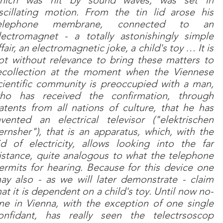
hich was hit by sound waves, was set in
scillating motion. From the tin lid arose his
elephone membrane, connected to an
lectromagnet - a totally astonishingly simple
ffair, an electromagnetic joke, a child's toy … It is
ot without relevance to bring these matters to
ecollection at the moment when the Viennese
cientific community is preoccupied with a man,
ho has received the confirmation, through
atents from all nations of culture, that he has
nvented an electrical televisor ("elektrischen
ernsher"), that is an apparatus, which, with the
id of electricity, allows looking into the far
istance, quite analogous to what the telephone
ermits for hearing. Because for this device one
ay also - as we will later demonstrate - claim
hat it is dependent on a child's toy. Until now no-
ne in Vienna, with the exception of one single
onfidant, has really seen the telectrsoscop