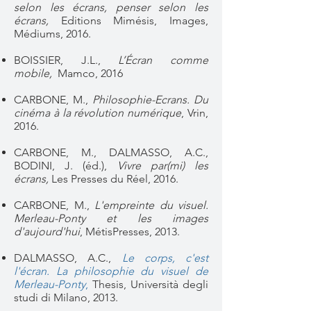
selon les écrans, penser selon les
écrans,
Editions Mimésis, Images,
Médiums, 2016.
BOISSIER, J.L.,
L’Écran comme
mobile,
Mamco, 2016
CARBONE, M.,
Philosophie-Ecrans. Du
cinéma à la révolution numérique
, Vrin,
2016.
CARBONE, M., DALMASSO, A.C.,
BODINI, J. (éd.),
Vivre par(mi) les
écrans,
Les Presses du Réel, 2016.
CARBONE, M.,
L'empreinte du visuel.
Merleau-Ponty et les images
d'aujourd'hui
, MétisPresses, 2013.
DALMASSO, A.C.,
Le corps, c'est
l'écran. La philosophie du visuel de
Merleau-Ponty
,
Thesis, Università degli
studi di Milano, 2013.