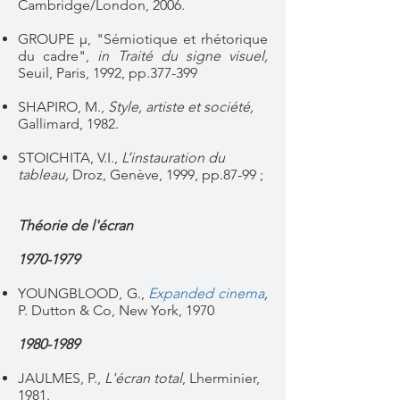
Cambridge/London, 2006.
GROUPE μ, "Sémiotique et rhétorique
du cadre",
in Traité du signe visuel,
Seuil, Paris, 1992, pp.377-399
SHAPIRO, M.,
Style, artiste et société,
Gallimard, 1982.
STOICHITA, V.I.,
L’instauration du
tableau,
Droz, Genève, 1999, pp.87-99 ;
Théorie de l'écran
1970-1979
YOUNGBLOOD, G.,
Expanded cinema
,
P. Dutton & Co, New York, 1970
1980-1989
JAULMES, P.,
L'écran total
, Lherminier,
1981.