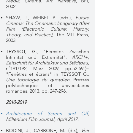
Media, Cinema. Art. Narrative
, BFI,
2002.
SHAW, J., WEIBEL P. (eds.),
Future
Cinema: The Cinematic Imaginary After
Film (Electronic Culture: History,
Theory, and Practice),
The MIT Press,
2003.
TEYSSOT, G., "Fernster. Zwischen
Intimität und Extremität",
ARCH+,
Zeitschrift für Architektur und Städtbau
,
n°191/192, Marz 2009, pp.52-59.(=
"Fenêtres et écrans" in TEYSSOT G.,
Une topologie du quotdien
, Presses
polytechniques et universitaires
romandes, 2013, pp. 247-296.
2010-2019
Architecture of Screen and Off
,
Millenium Film Journal, April 2017.
BODINI, J., CARBONE, M. (dir.),
Voir