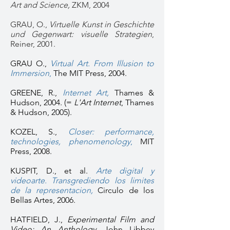
Art and Science,
ZKM, 2004
GRAU, O.,
Virtuelle Kunst in Geschichte
und Gegenwart: visuelle Strategien
,
Reiner, 2001.
GRAU O.,
Virtual Art. From Illusion to
Immersion
,
The MIT Press, 2004.
GREENE, R.,
Internet Art,
Thames &
Hudson, 2004. (=
L'Art Internet
, Thames
& Hudson, 2005).
KOZEL, S.,
Closer: performance,
technologies, phenomenology
,
MIT
Press, 2008.
KUSPIT, D., et al.
Arte digital y
videoarte. Transgrediendo los limites
de la representacion,
Circulo de los
Bellas Artes, 2006.
HATFIELD, J.,
Experimental Film and
Video: An Anthology
, John Libbey