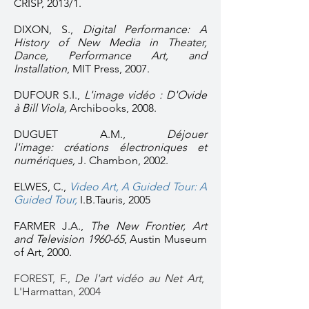
CRISP, 2013/1.
DIXON, S.,
Digital Performance: A
History of New Media in Theater,
Dance, Performance Art, and
Installation
, MIT Press, 2007.
DUFOUR S.I.,
L'image vidéo : D'Ovide
à Bill Viola,
Archibooks, 2008.
DUGUET A.M.,
Déjouer
l'image: créations électroniques et
numériques,
J. Chambon, 2002.
ELWES, C.,
Video Art, A Guided Tour: A
Guided Tour,
I.B.Tauris, 2005
FARMER J.A.,
The New Frontier, Art
and Television 1960-65
, Austin Museum
of Art, 2000.
FOREST, F.,
De l'art vidéo au Net Art
,
L'Harmattan, 2004