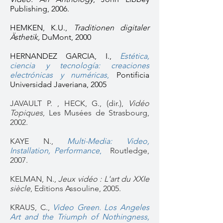
Publishing, 2006.
HEMKEN, K.U.,
Traditionen digitaler
Ästhetik,
DuMont, 2000
HERNANDEZ GARCIA, I.,
Estética,
ciencia y tecnología: creaciones
electrónicas y numéricas
,
Pontificia
Universidad Javeriana, 2005
JAVAULT P. , HECK, G., (dir.),
Vidéo
Topiques
, Les Musées de Strasbourg,
2002.
KAYE N.,
Multi-Media: Video,
Installation, Performance
,
Routledge,
2007.
KELMAN, N.,
Jeux vidéo : L'art du XXIe
siècle
, Editions A
ssouline, 2005.
KRAUS, C.,
Video Green. Los Angeles
Art and the Triumph of Nothingness,