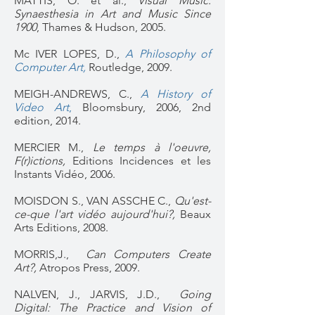
MATTIS, O. et al.,
Visual Music:
Synaesthesia in Art and Music Since
1900
, Thames & Hudson, 2005.
Mc IVER LOPES, D.,
A Philosophy of
Computer Art,
Routledge, 2009.
MEIGH-ANDREWS, C.,
A History of
Video Art
,
Bloomsbury
, 2006, 2nd
edition, 2014.
MERCIER M.,
Le temps à l'oeuvre,
F(r)ictions,
Editions Incidences et les
Instants Vidéo, 2006.
MOISDON S., VAN ASSCHE C.,
Qu'est-
ce-que l'art vidéo aujourd'hui?,
Beaux
Arts Editions, 2008.
MORRIS,J.,
Can Computers Create
Art?,
Atropos Press, 2009.
NALVEN, J., JARVIS, J.D.,
Going
Digital: The Practice and Vision of