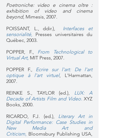
Poetroniche: video e cinema oltre :
exhibition of video and cinema
beyond
, Mimesis, 2007.
POISSANT, L., ddir.),
Interfaces et
sensorialité
,
Presses universitaires du
Québec, 2003.
POPPER, F.,
From Technological to
Virtual Art,
MIT Press, 2007.
POPPER F.,
Ecrire sur l'art: De l'art
optique à l'art virtuel
, L'Harmattan,
2007.
REINKE S., TAYLOR (ed.),
LUX: A
Decade of Artists Film and Video
.
XYZ
Books, 2000.
RICARDO, F.J. (ed.),
Literary Art in
Digital Performance: Case Studies in
New Media Art and
Criticism
,
Bloomsbury Publishing USA,