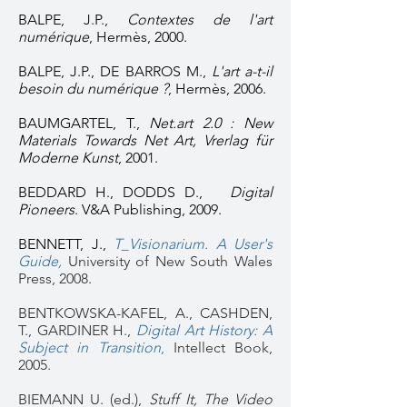
BALPE, J.P.,
Contextes de l'art
numérique
, Hermès, 2000.
BALPE, J.P., DE BARROS M.,
L'art a-t-il
besoin du numérique ?
, Hermès, 2006.
BAUMGARTEL, T.,
Net.art 2.0 : New
Materials Towards Net Art, Vrerlag für
Moderne Kunst
, 2001.
BEDDARD H., DODDS D.,
Digital
Pioneers
. V&A Publishing, 2009.
BENNETT, J.,
T_Visionarium. A User's
Guide,
University of New South Wales
Press, 2008.
BENTKOWSKA-KAFEL, A., CASHDEN,
T., GARDINER H.,
Digital Art History: A
Subject in Transition
,
Intellect Book,
2005.
BIEMANN U. (ed.),
Stuff It, The Video