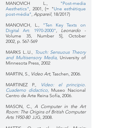
MANOVICH L.,
"Post-media
Aesthetics"
, 2001, (= "
Une esthétique
post-média"
,
Appareil
, 18/2017)
MANOVICH, L.,
"Ten Key Texts on
Digital Art: 1970-2000"
, Leonardo -
Volume 35, Number 5], October
2002, p. 567-569
MARKS L..U.,
Touch: Sensuous Theory
and Multisensory Media,
University of
Minnesota Press, 2002
MARTIN, S.,
Video Art,
Taschen, 2006.
MARTINEZ P.,
Vídeo: el principio.
Cuaderno didactico,
Museo Nacional
Centro de Arte Reina Sofía, 2006.
MASON, C.,
A Computer in the Art
Room: The Origins of British Computer
Arts 1950-80
JJG, 2008.