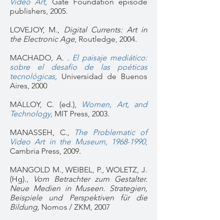
Video Art,
Gate Foundation episode
publishers, 2005.
LOVEJOY, M.,
Digital Currents: Art in
the Electronic Age
, Routledge, 2004.
MACHADO, A. .
El paisaje mediático:
sobre el desafío de las poéticas
tecnológicas
,
Universidad de Buenos
Aires, 2000​
MALLOY, C. (ed.),
Women, Art, and
Technology,
MIT Press, 2003.
MANASSEH, C.,
The Problematic of
Video Art in the Museum, 1968-1990
,
Cambria Press, 2009.
MANGOLD M., WEIBEL, P., WOLETZ, J.
(Hg).,
Vom Betrachter zum Gestalter.
Neue Medien in Museen. Strategien,
Beispiele und Perspektiven für die
Bildung,
Nomos / ZKM, 2007