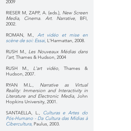
2009
RIESER M, ZAPP, A. (eds.),
New Screen
Media, Cinema. Art. Narrative
, BFI,
2002.
ROMAN, M.,
Art vidéo et mise en
scène de soi: Essai,
L'Harmattan, 2008.
RUSH M.,
Les Nouveaux Médias dans
l'art
, Thames & Hudson, 2004
RUSH M.,
L'art vidéo
, Thames &
Hudson, 2007.
RYAN M.L.,
Narrative as Virtual
Reality: Immersion and Interactivity in
Literature and Electronic Media,
John
Hopkins University, 2001.
SANTAELLA, L.,
Culturas e Artes do
Pós-Humano - Da Cultura das Mídias à
Cibercultura
,
Paulus, 2003.