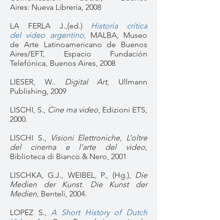
Aires: Nueva Librería, 2008
LA FERLA J.,(ed.)
Historia crítica
del video argentino
,
MALBA, Museo
de Arte Latinoamericano de Buenos
Aires/EFT, Espacio Fundación
Telefónica, Buenos Aires, 2008
LIESER, W..
Digital Art
, Ullmann
Publishing, 2009
LISCHI, S.,
Cine ma video
, Edizioni ETS,
2000.
LISCHI S.,
Visioni Elettroniche, L’oltre
del cinema e l’arte del video
,
Biblioteca di Bianco & Nero, 2001
LISCHKA, G.J., WEIBEL, P., (Hg.),
Die
Medien der Kunst. Die Kunst der
Medien
, Benteli, 2004.
LOPEZ S.,
A Short History of Dutch