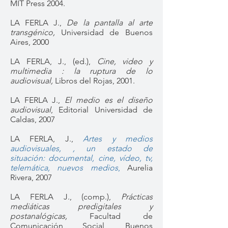
MIT Press 2004.
LA FERLA J.,
De la pantalla al arte
transgénico,
Universidad de Buenos
Aires, 2000
LA FERLA, J., (ed.),
Cine, video y
multimedia : la ruptura de lo
audiovisual,
Libros del Rojas, 2001.
LA FERLA J.,
El medio es el diseño
audiovisual
, Editorial Universidad de
Caldas, 2007
LA FERLA, J.,
Artes y medios
audiovisuales, , un estado de
situación: documental, cine, vídeo, tv,
telemática, nuevos medios
,
Aurelia
Rivera, 2007
LA FERLA J., (comp.),
Prácticas
mediáticas predigitales y
postanalógicas,
Facultad de
Comunicación Social, Buenos