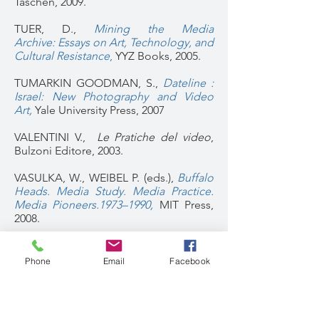
Taschen, 2009.
TUER, D.,
Mining the Media
Archive: Essays on Art, Technology, and
Cultural Resistance
,
YYZ Books, 2005.
TUMARKIN GOODMAN, S.,
Dateline :
Israel: New Photography and Video
Art,
Yale University Press, 2007
VALENTINI V.,
Le Pratiche del video
,
Bulzoni Editore, 2003.
VASULKA, W., WEIBEL P. (eds.),
Buffalo
Heads. Media Study. Media Practice.
Media Pioneers.1973–1990,
MIT Press,
2008.
"Video : Vintage and Current"
,
Millenium Film Journal,
n.42, Fall 2004.
Phone
Email
Facebook
WANDS, B.,
Art of the Digital
Age
, Thames & Hudson, 2007 (=
L'art à
l'ère du numérique
, Thames & Hudson,