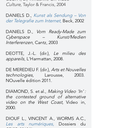
Culture,
Taylor & Francis
,
2004
DANIELS D.,
Kunst als Sendung – Von
der Telegrafie zum Internet
,
Beck, 2002
DANIELS D.,
Vom Ready-Made zum
Cyberspace – Kunst/Medien
Interferenzen
, Cantz, 2003
DEOTTE, J.-L. (dir.),
Le milieu des
appareils
, L'Harmattan, 2008.
DE MEREDIEU F. (dir.),
Arts et Nouvelles
technologies,
Larousse, 2003.
NOuvelle édition 2011.
DIAMOND, S. et al.,
Making Video 'In' :
the contested ground of alternative
video on the West Coast,
Video in,
2000.
DIOUF L., VINCENT A., WORMS A.C.,
Les arts numériques,
Dossiers du