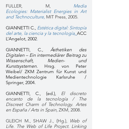
FULLER, M
,
Media
Ecologies: Materialist Energies in Art
and Technoculture,
MIT Press, 2005.
GIANNETTI C.,
Estética digital: Sintopía
del arte, la ciencia y la tecnología,
ACC
L’Angelot, 2002
.
GIANNETTI, C.,
Ästhetiken des
Digitalen – Ein intermediärer Beitrag zu
Wissenschaft, Medien- und
Kunstsystemen.
Hrsg. von Peter
Weibel/ ZKM Zentrum für Kunst und
Medientechnologie Karlsruhe /
Springer, 2004.
GIANNETTI, C., (ed.),
El discreto
encanto de la tecnología / The
Discreet Charm of Technology. Artes
en España / Arts in Spain,
ZKM, 2008.
GLEICH M., SHAW J., (Hg.),
Web of
Life. The Web of Life Project. Linking