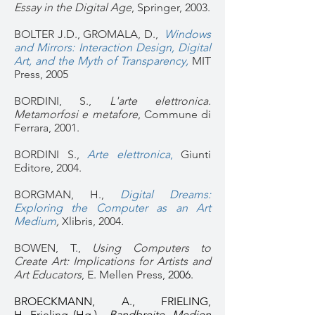
Essay in the Digital Age
, Springer, 2003.
BOLTER J.D., GROMALA, D.,
Windows
and Mirrors: Interaction Design, Digital
Art, and the Myth of Transparency,
MIT
Press, 2005​
BORDINI, S.,
L'arte elettronica.
Metamorfosi e metafore
, Commune di
Ferrara, 2001.
BORDINI S.,
Arte elettronica
,
Giunti
Editore, 2004.
BORGMAN, H.,
Digital Dreams:
Exploring the Computer as an Art
Medium
,
Xlibris, 2004
.
BOWEN, T.,
Using Computers to
Create Art: Implications for Artists and
Art Educators
, E. Mellen Press,
​ 2006.
BROECKMANN, A., FRIELING,
H. Frieling (Hg.),
Bandbreite. Medien