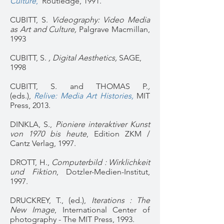
Culture
,
Routledge, 1991.
CUBITT, S.
Videography: Video Media
as Art and Culture,
Palgrave Macmillan,
1993
CUBITT, S.
, Digital Aesthetics,
SAGE,
1998
CUBITT, S. and THOMAS P.
,
(eds.),
Relive: Media Art Histories
,
MIT
Press, 2013.
DINKLA, S.,
Pioniere interaktiver Kunst
von 1970 bis heute
, Edition ZKM /
Cantz Verlag, 1997.
DROTT, H.,
Computerbild : Wirklichkeit
und Fiktion
, Dotzler-Medien-Institut,
1997.
DRUCKREY, T., (ed.),
Iterations : The
New Image
, International Center of
photography - The MIT Press, 1993.