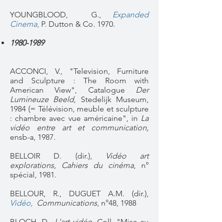
YOUNGBLOOD, G.,
Expanded
Cinema
,
P. Dutton & Co. 1970.
1980-1989
ACCONCI, V., "Television, Furniture
and Sculpture : The Room with
American View", Catalogue
Der
Lumineuze Beeld
, Stedelijk Museum,
1984 (= Télévision, meuble et sculpture
: chambre avec vue américaine", in
La
vidéo entre art et communication,
ensb-a, 1987.
BELLOIR D. (dir.),
Vidéo art
explorations, Cahiers du cinéma
, n°
spécial, 1981.
BELLOUR, R., DUGUET A.M. (dir.),
Vidéo,
Communications
, n°48, 1988
BLOCH, D.,
L'art vidéo
, Coll. "Mise au