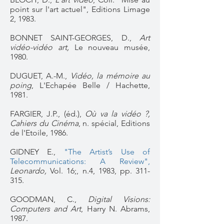
point sur l'art actuel", Editions Limage
2, 1983.
BONNET SAINT-GEORGES, D.,
Art
vidéo-vidéo art,
Le nouveau musée,
1980.
DUGUET, A.-M.,
Vidéo, la mémoire au
poing
, L'Echapée Belle / Hachette,
1981.
FARGIER, J.P., (éd.),
Où va la vidéo ?,
Cahiers du Cinéma
, n. spécial, Editions
de l'Etoile, 1986.
GIDNEY E.,
"
The Artist’s Use of
Telecommunications: A Review"
,
Leonardo,
Vol. 16;, n.4, 1983, pp. 311-
315.
GOODMAN, C.,
Digital Visions:
Computers and Art
, Harry N. Abrams,
1987.