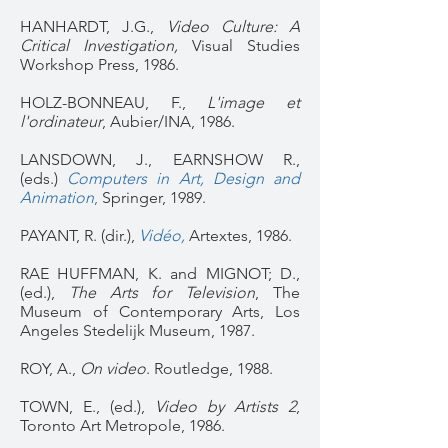
HANHARDT, J.G.,
Video Culture: A
Critical Investigation,
Visual Studies
Workshop Press, 1986.
HOLZ-BONNEAU, F.,
L'image et
l'ordinateur
, Aubier/INA, 1986.
LANS
DOWN, J., EARNSHOW
R.,
(eds.)
Computers in Art, Design and
Animation
,
Springer, 1989.
PAYANT, R. (dir.),
Vidéo,
Artextes, 1986.
RAE HUFFMAN, K. and MIGNOT; D.,
(ed.),
The Arts for Television
, The
Museum of Contemporary Arts, Los
Angeles Stedelijk Museum, 1987.
ROY, A.,
On video
. Routledge, 1988.
TOWN, E., (ed.),
Video by Artists 2
,
Toronto Art Metropole, 1986.