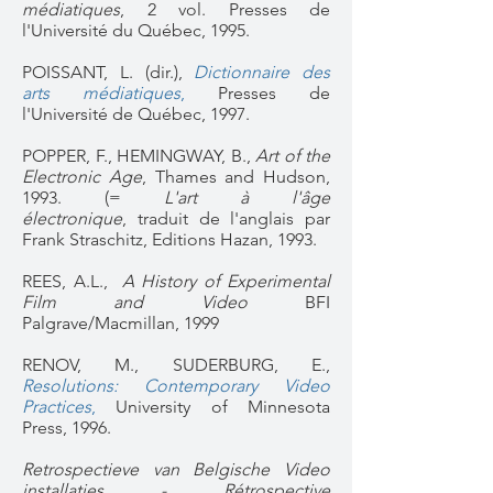
médiatiques
, 2 vol. Presses de
l'Université du Québec, 1995.
POISSANT, L. (dir.),
Dictionnaire des
arts médiatiques
,
Presses de
l'Université de Québec, 1997.
POPPER, F., HEMINGWAY, B.,
Art of the
Electronic Age
, Thames and Hudson,
1993. (=
L'art à l'âge
électronique
, traduit de l'anglais par
Frank Straschitz, Editions Hazan, 1993.
REES, A.L.,
A History of Experimental
Film and Video
BFI
Palgrave/Macmillan, 1999
RENOV, M., SUDERBURG, E.,
Resolutions: Contemporary Video
Practices
,
University of Minnesota
Press, 1996.
Retrospectieve van Belgische Video
installaties - Rétrospective