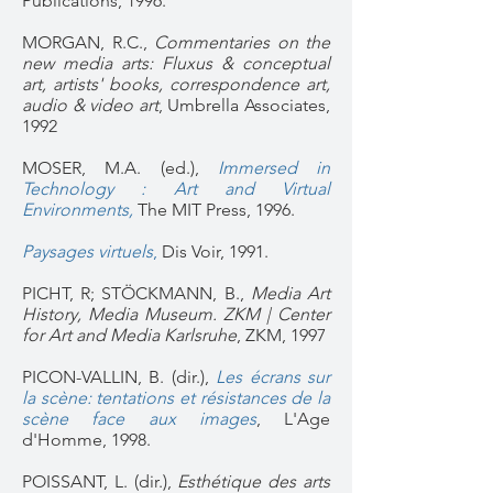
Publications, 1996.
MORGAN, R.C.,
Commentaries on the
new media arts: Fluxus & conceptual
art, artists' books, correspondence art,
audio & video art
, Umbrella Associates,
1992
MOSER, M.A. (ed.),
Immersed in
Technology : Art and Virtual
Environments,
The MIT Press, 1996.
Paysages virtuels
,
Dis Voir, 1991.
PICHT, R; STÖCKMANN, B.,
Media Art
History, Media Museum. ZKM | Center
for Art and Media Karlsruhe
, ZKM, 1997
PICON-VALLIN, B. (dir.),
Les écrans sur
la scène: tentations et résistances de la
scène face aux images
, L'Age
d'Homme, 1998.
POISSANT, L. (dir.),
Esthétique des arts