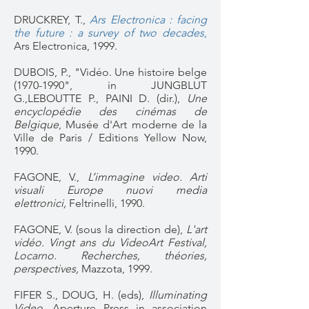
DRUCKREY, T.,
Ars Electronica : facing
the future : a survey of two decades
,
Ars Electronica, 1999.
DUBOIS, P., "Vidéo. Une histoire belge
(1970-1990
", in JUNGBLUT
G.,LEBOUTTE P., PAINI D. (dir.),
Une
encyclopédie des cinémas de
Belgique
, Musée d'Art moderne de la
Ville de Paris / Editions Yellow Now,
1990.
FAGONE, V.,
L’immagine video. Arti
visuali Europe nuovi media
elettronici,
Feltrinelli, 1990.
FAGONE, V. (sous la direction de),
L'art
vidéo. Vingt ans du VideoArt Festival,
Locarno. Recherches, théories,
perspectives,
Mazzota, 1999.
FIFER S., DOUG, H. (eds),
Illuminating
Video
, Aperture Press in association