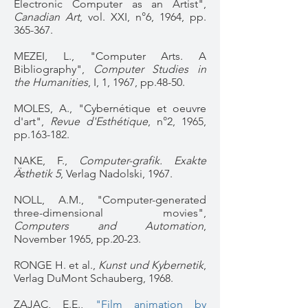
Electronic Computer as an Artist",
Canadian Art
, vol. XXI, n°6, 1964, pp.
365-367.
MEZEI, L., "Computer Arts. A
Bibliography",
Computer Studies in
the Humanities
, I, 1, 1967, pp.48-50.
MOLES, A., "Cybernétique et oeuvre
d'art",
Revue d'Esthétique
, n°2, 1965,
pp.163-182.
NAKE, F.,
Computer-grafik. Exakte
Ästhetik 5
, Verlag Nadolski, 1967.
NOLL, A.M., "Computer-generated
three-dimensional movies",
Computers and Automation
,
November 1965, pp.20-23.
RONGE H. et al.,
Kunst und Kybernetik
,
Verlag DuMont Schauberg, 1968.
ZAJAC, E.E.,
"Film animation by