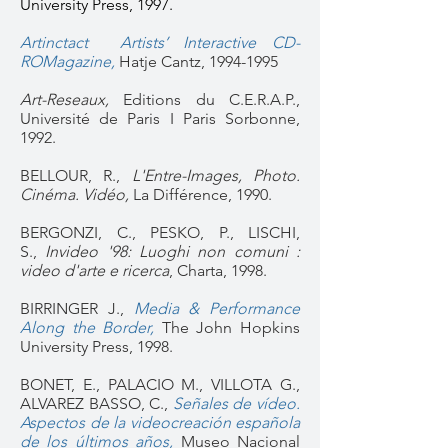
University Press, 1997.
Artinctact Artists’ Interactive CD-
ROMagazine
,
Hatje Cantz​,
1994-1995
Art-Reseaux,
Editions du C.E.R.A.P.,
Université de Paris I Paris Sorbonne,
1992.
BELLOUR, R.,
L'Entre-Images, Photo.
Cinéma. Vidéo,
La Différence, 1990.
BERGONZI, C., PESKO, P., LISCHI,
S.,
Invideo '98: Luoghi non comuni :
video d'arte e ricerca
, Charta, 1998.
BIRRINGER J.,
Media & Performance
Along the Border,
The John Hopkins
University Press, 1998.
BONET, E., PALACIO M., VILLOTA G.,
ALVAREZ BASSO, C.,
Señales de vídeo.
Aspectos de la videocreación española
de los últimos años,
Museo Nacional