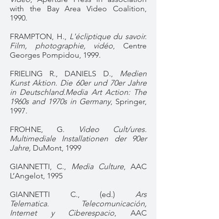
with the Bay Area Video Coalition,
1990.
FRAMPTON, H.,
L'écliptique du savoir.
Film, photographie, vidéo
, Centre
Georges Pompidou, 1999.
FRIELING R., DANIELS D.,
Medien
Kunst Aktion. Die 60er und 70er Jahre
in Deutschland.Media Art Action: The
1960s and 1970s in Germany
, Springer,
1997.
FROHNE, G.
Video Cult/ures.
Multimediale Installationen der 90er
Jahre,
DuMont, 1999
GIANNETTI, C.,
Media Culture
, AAC
L’Angelot, 1995
GIANNETTI C., (ed.)
Ars
Telematica. Telecomunicación,
Internet y Ciberespacio
, AAC