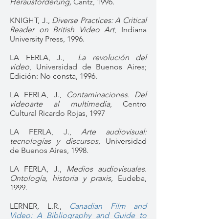
Herausforderung,
Cantz, 1996
.
KNIGHT, J.,
Diverse Practices: A Critical
Reader on British Video Art
, Indiana
University Press, 1996.
LA FERLA, J.,
La revolución del
video
, Universidad de Buenos Aires;
Edición: No consta, 1996.
LA FERLA, J.,
Contaminaciones. Del
videoarte al multimedia
, Centro
Cultural Ricardo Rojas, 1997
LA FERLA, J.,
Arte audiovisual:
tecnologías y discursos
, Universidad
de Buenos Aires, 1998.
LA FERLA, J.,
Medios audiovisuales.
Ontología, historia y praxis,
Eudeba,
1999.
LERNER, L.R.,
Canadian Film and
Video: A Bibliography and Guide to