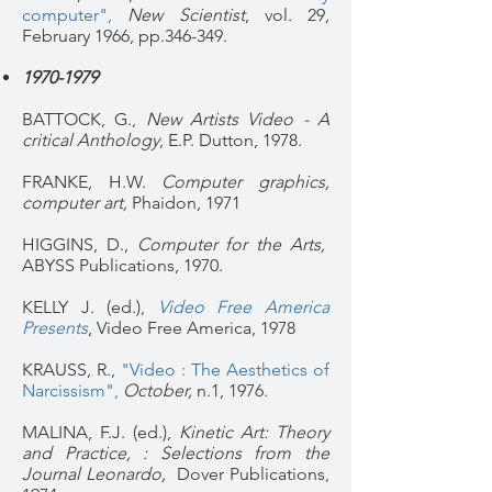
computer",
New Scientist
, vol. 29,
February 1966, pp.346-349.
1970-1979
BATTOCK, G.,
New Artists Video - A
critical Anthology
, E.P. Dutton, 1978.
FRANKE, H.W.
Computer graphics,
computer art,
Phaidon, 1971
HIGGINS, D.,
Computer for the Arts,
ABYSS Publications, 1970.
KELLY J. (ed.),
Video Free America
Presents
, Video Free America, 1978
KRAUSS, R.,
"Video : The Aesthetics of
Narcissism",
October,
n.1, 1976.
MALINA, F.J. (ed.),
Kinetic Art: Theory
and Practice, : Selections from the
Journal Leonardo,
Dover Publications,