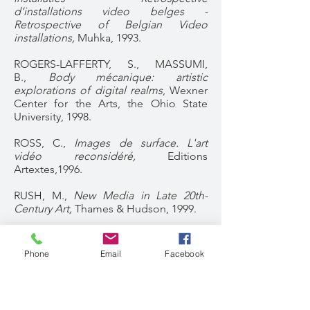
d’installations video belges -
Retrospective of Belgian Video
installations,
Muhka, 1993.
ROGERS-LAFFERTY, S., MASSUMI,
B.,
Body mécanique: artistic
explorations of digital realms
, Wexner
Center for the Arts, the Ohio State
University, 1998.
ROSS, C.,
Images de surface. L'art
vidéo reconsidéré,
Editions
Artextes,1996.
RUSH, M.,
New Media in Late 20th-
Century Art,
Thames & Hudson, 1999.
RYAN M.L.,
Cyberspace
textuality: computer technology and
Phone
Email
Facebook
literary theory,
Indiana University Press,
1999​
SCHWARZ, H.P.,
Media, art, history :