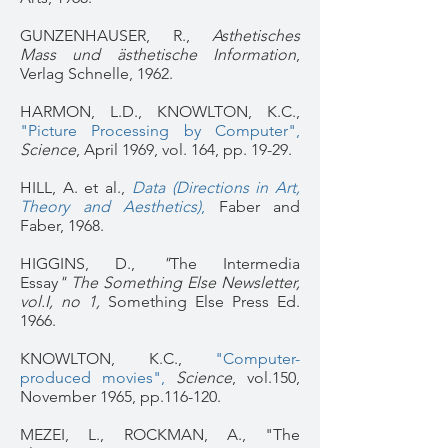
GUNZENHAUSER, R.,
Asthetisches
Mass und ästhetische Information
,
Verlag Schnelle, 1962.
HARMON, L.D., KNOWLTON, K.C.,
"Picture Processing by Computer"
,
Science
, April 1969, vol. 164, pp. 19-29.
HILL, A. et al.,
Data (Directions in Art,
Theory and Aesthetics)
,
Faber and
Faber, 1968.
HIGGINS, D.,
"
The Intermedia
Essay
" The Something Else Newsletter,
vol.I, no 1,
Something Else Press Ed.
1966.
KNOWLTON, K.C.,
"Computer-
produced movies",
Science
, vol.150,
November 1965, pp.116-120.
MEZEI, L., ROCKMAN, A., "The