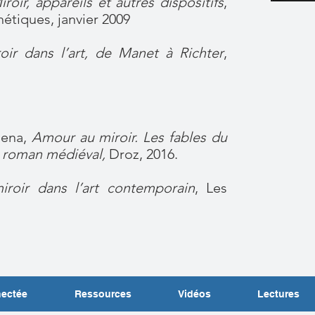
iroir, appareils et autres dispositifs
,
hétiques, janvier 2009
oir dans l’art, de Manet à Richter
,
lena,
Amour au miroir. Les fables du
u roman médiéval,
Droz, 2016.
iroir dans l’art contemporain
, Les
nectée
Ressources
Vidéos
Lectures