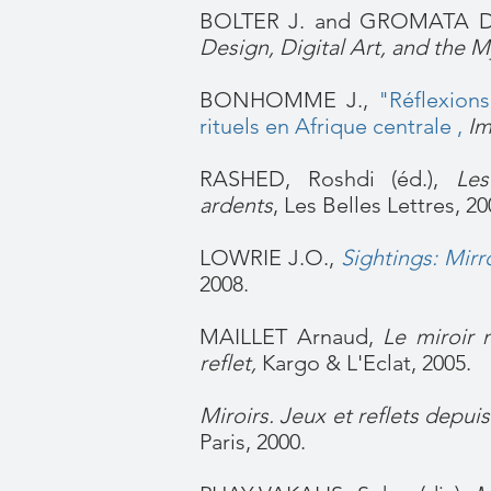
BOLTER J. and GROMATA 
Design, Digital Art, and the 
BONHOMME J.,
"
Réflexions
rituels en Afrique centrale
,
Im
RASHED, Roshdi (éd.),
Les
ardents
, Les Belles Lettres, 2
LOWRIE J.O.,
Sightings: Mirr
2008.
MAILLET Arnaud,
Le miroir 
reflet,
Kargo & L'Eclat, 2005.
Miroirs. Jeux et reflets depuis
Paris, 2000.