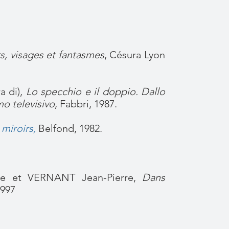
s, visages et fantasmes
, Césura Lyon
a di),
Lo specchio e il doppio. Dallo
mo televisivo
, Fabbri, 1987.
 miroirs,
Belfond, 1982.
se et VERNANT Jean-P
ierre,
Dans
1997