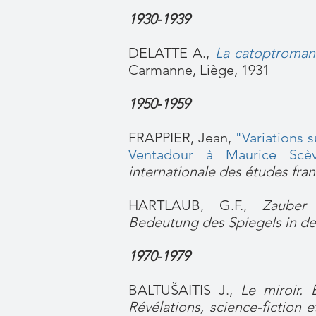
1930-1939
DELATTE A.,
La catoptroman
Carmanne, Liège, 1931
1950-1959
FRAPPIER, Jean,
"Variations 
Ventadour à Maurice Scèv
internationale des études fran
HARTLAUB, G.F.,
Zauber
Bedeutung des Spiegels in de
1970-1979
BALTUŠAITIS J.,
Le miroir. 
Révélations, science-fiction et