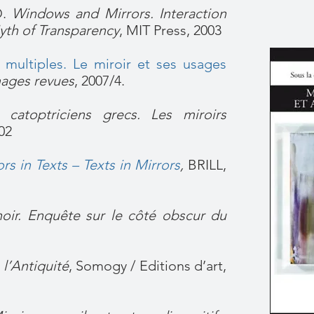
D.
W
indows and Mirrors. Interaction
Myth of Transparency
, MIT Press, 2003
 multiples. Le miroir et ses usages
ages revues
, 2007/4.
 catoptriciens grecs. Les miroirs
002
ors in Texts – Texts in Mirrors
,
BRILL,
noir. Enquête sur le côté obscur du
 l’Antiquité
, Somogy / Editions d’art,