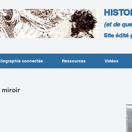
HISTO
(et de qu
Site édité
liographie connectée
Ressources
Vidéos
 miroir