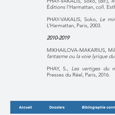
PHAY-VAKALIS, Soko, (dir.),
M
Éditions l’Harmattan, coll. Est
PHAY-VAKALIS, Soko,
Le mir
L’Harmattan, Paris, 2003.
2010-2019
MIKHAILOVA-MAKARIUS, Mi
fantasme ou la voie lyrique d
PHAY, S.,
Les vertiges du m
Presses du Réel, Paris, 2016.
Accueil
Dossiers
Bibliographie con