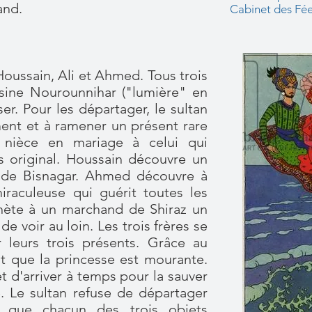
and.
Cabinet des Fées
, Houssain, Ali et Ahmed. Tous trois
sine Nourounnihar ("lumière" en
er. Pour les départager, le sultan
ment et à ramener un présent rare
a nièce en mariage à celui qui
s original. Houssain découvre un
 de Bisnagar. Ahmed découvre à
aculeuse qui guérit toutes les
chète à un marchand de Shiraz un
de voir au loin. Les trois frères se
 leurs trois présents. Grâce au
nt que la princesse est mourante.
 d'arriver à temps pour la sauver
 Le sultan refuse de départager
nt que chacun des trois objets