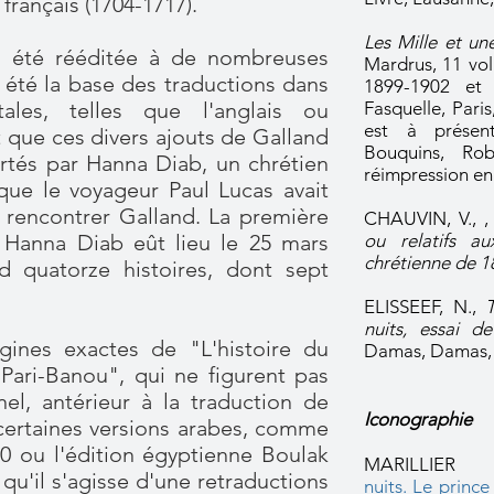
français (1704-1717).
Les Mille et un
a été rééditée à de nombreuses
Mardrus, 11 vol
 été la base des traductions dans
1899-1902 et
tales, telles que l'anglais ou
Fasquelle, Pari
est à présent
t que ces divers ajouts de Galland
Bouquins, Rob
rtés par Hanna Diab, un chrétien
réimpression en
que le voyageur Paul Lucas avait
e rencontrer Galland. La première
CHAUVIN, V., 
 Hanna Diab eût lieu le 25 mars
ou relatifs a
chrétienne de 1
d quatorze histoires, dont sept
ELISSEEF, N.,
nuits, essai de 
gines exactes de "L'histoire du
Damas, Damas, 
Pari-Banou", qui ne figurent pas
el, antérieur à la traduction de
Iconographie
 certaines versions arabes, comme
30 ou l'édition égyptienne Boulak
MARILLIER Cl
 qu'il s'agisse d'une retraductions
nuits. Le princ