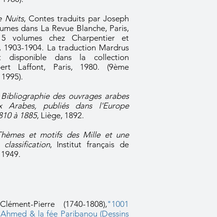
e Nuits
, Contes traduits par Joseph
umes dans La Revue Blanche, Paris,
 5 volumes chez Charpentier et
s, 1903-1904. La traduction Mardrus
 disponible dans la collection
ert Laffont, Paris, 1980. (9ème
 1995).
,
Bibliographie des ouvrages arabes
ux Arabes, publiés dans l'Europe
810 à 1885
, Liège, 1892.
Thèmes et motifs des Mille et une
classification
, Institut français de
1949.
ément-Pierre (1740-1808),
"1001
e Ahmed & la fée Paribanou (Dessins