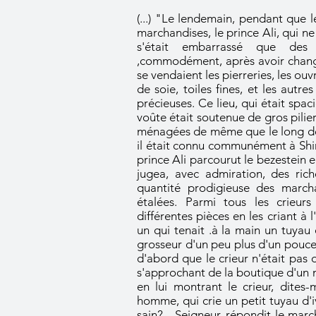
(...) "Le lendemain, pendant que l
marchandises, le prince Ali, qui ne
s'était embarrassé que des 
,commodément, après avoir changé 
se vendaient les pierreries, les ou
de soie, toiles fines, et les autre
précieuses. Ce lieu, qui était spac
voûte était soutenue de gros pilie
ménagées de même que le long des
il était connu communément à Shir
prince Ali parcourut le bezestein en
jugea, avec admiration, des rich
quantité prodigieuse des marchan
étalées. Parmi tous les crieurs
différentes pièces en les criant à l
un qui tenait .à la main un tuyau 
grosseur d'un peu plus d'un pouce, 
d'abord que le crieur n'était pas 
s'approchant de la boutique d'un m
en lui montrant le crieur, dites-
homme, qui crie un petit tuyau d'iv
sain? - Seigneur, répondit le marc