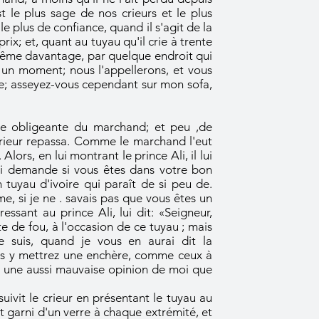
st le plus sage de nos crieurs et le plus
e plus de confiance, quand il s'agit de la
ix; et, quant au tuyau qu'il crie à trente
et même davantage, par quelque endroit qui
s un moment; nous l'appellerons, et vous
; asseyez-vous cependant sur mon sofa,
fre obligeante du marchand; et peu ,de
 crieur repassa. Comme le marchand l'eut
lors, en lui montrant le prince Ali, il lui
ui demande si vous êtes dans votre bon
 tuyau d'ivoire qui paraît de si peu de.
e, si je ne . savais pas que vous êtes un
ssant au prince Ali, lui dit: «Seigneur,
te de fou, à l'occasion de ce tuyau ; mais
e suis, quand je vous en aurai dit la
ous y mettrez une enchère, comme ceux à
nt une aussi mauvaise opinion de moi que
ivit le crieur en présentant le tuyau au
 garni d'un verre à chaque extrémité, et