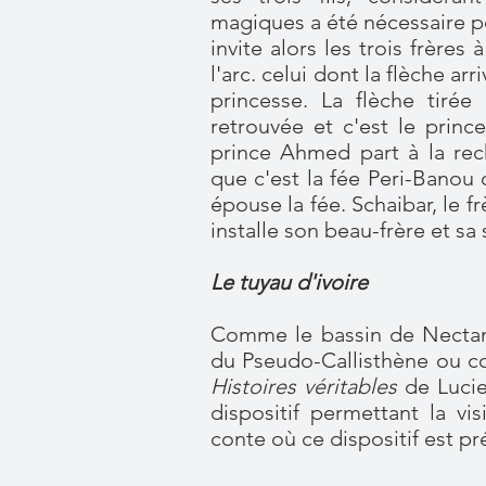
magiques a été nécessaire pou
invite alors les trois frères
l'arc. celui dont la flèche ar
princesse. La flèche tiré
retrouvée et c'est le princ
prince Ahmed part à la rec
que c'est la fée Peri-Banou q
épouse la fée. Schaibar, le f
installe son beau-frère et sa 
Le tuyau d'ivoire
Comme le
bassin de Nect
du Pseudo-Callisthène ou c
Histoires véritables
de Lucien
dispositif permettant la vis
conte où ce dispositif est pr