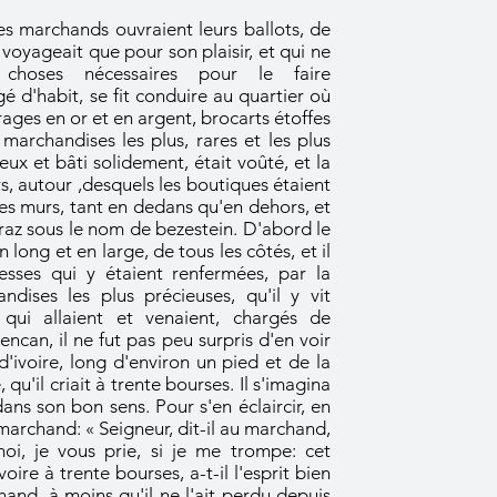
es marchands ouvraient leurs ballots, de
 voyageait que pour son plaisir, et qui ne
choses nécessaires pour le faire
d'habit, se fit conduire au quartier où
vrages en or et en argent, brocarts étoffes
s marchandises les plus, rares et les plus
ieux et bâti solidement, était voûté, et la
rs, autour ,desquels les boutiques étaient
 murs, tant en dedans qu'en dehors, et
az sous le nom de bezestein. D'abord le
 long et en large, de tous les côtés, et il
esses qui y étaient renfermées, par la
dises les plus précieuses, qu'il y vit
 qui allaient et venaient, chargés de
'encan, il ne fut pas peu surpris d'en voir
d'ivoire, long d'environ un pied et de la
qu'il criait à trente bourses. Il s'imagina
dans son bon sens. Pour s'en éclaircir, en
archand: « Seigneur, dit-il au marchand,
moi, je vous prie, si je me trompe: cet
oire à trente bourses, a-t-il l'esprit bien
hand, à moins qu'il ne l'ait perdu depuis