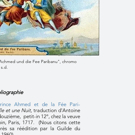
 Achmed und die Fee Paribanu", chromo
 s.d.
liographie
Prince Ahmed et de la Fée Pari-
le et une Nuit
, traduction d'Antoine
ouzième, petit-in 12°, chez la veuve
n, Paris, 1717. (Nous citons cette
près sa réédition par la Guilde du
 1960).