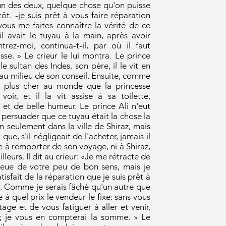
un des deux, quelque chose qu'on puisse
tôt. -je suis prêt à vous faire réparation
i vous me faites connaître la vérité de ce
 avait le tuyau à la main, après avoir
rez-moi, continua-t-il, par où il faut
isse. » Le crieur le lui montra. Le prince
e sultan des Indes, son père, il le vit en
, au milieu de son conseil. Ensuite, comme
 de plus cher au monde que la princesse
oir, et il la vit assise à sa toilette,
et de belle humeur. Le prince Ali n'eut
persuader que ce tuyau était la chose la
on seulement dans la ville de Shiraz, mais
que, s'il négligeait de l'acheter, jamais il
le à remporter de son voyage, ni à Shiraz,
lleurs. Il dit au crieur: «Je me rétracte de
 eue de votre peu de bon sens, mais je
isfait de la réparation que je suis prêt à
u. Comme je serais fâché qu'un autre que
 à quel prix le vendeur le fixe: sans vous
age et de vous fatiguer à aller et venir,
i; je vous en compterai la somme. » Le