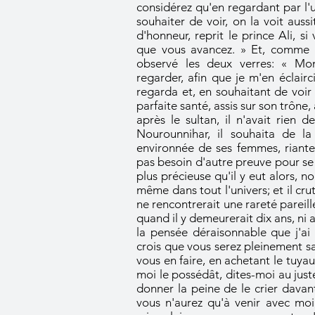
considérez qu'en regardant par l'
souhaiter de voir, on la voit aussi
d'honneur, reprit le prince Ali, s
que vous avancez. » Et, comme il
observé les deux verres: « Mont
regarder, afin que je m'en éclairc
regarda et, en souhaitant de voir l
parfaite santé, assis sur son trône
après le sultan, il n'avait rien
Nourounnihar, il souhaita de la v
environnée de ses femmes, riante 
pas besoin d'autre preuve pour se 
plus précieuse qu'il y eut alors, n
même dans tout l'univers; et il crut 
ne rencontrerait une rareté pareil
quand il y demeurerait dix ans, ni ai
la pensée déraisonnable que j'ai
crois que vous serez pleinement sat
vous en faire, en achetant le tuya
moi le possédât, dites-moi au juste
donner la peine de le crier davant
vous n'aurez qu'à venir avec mo