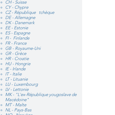
CH - Suisse
CY - Chypre
CZ - République tchèque
DE - Allemagne
DK - Danemark
EE - Estonie
ES - Espagne
FI - Finlande
FR - France
GB - Royaume-Uni
GR - Grèce
HR - Croatie
HU - Hongrie
IE - Irlande
IT - Italie
LT - Lituanie
LU - Luxembourg
LV - Lettonie
MK - "L'ex-République yougoslave de
Macédoine"
MT - Malte
NL - Pays-Bas