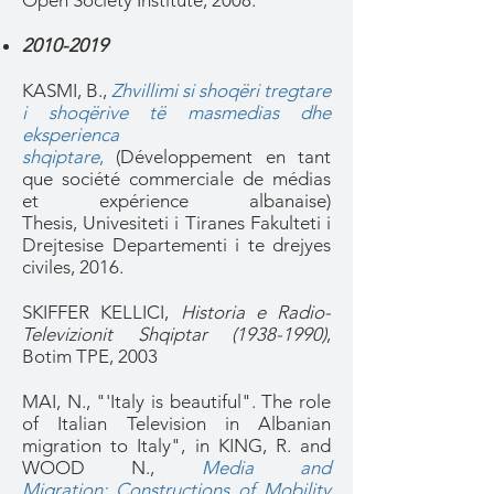
Open Society Institute, 2008.
2010-2019
KASMI, B.,
Zhvillimi si shoqëri tregtare
i shoqërive të masmedias dhe
eksperienca
shqiptare
,
(Développement en tant
que société commerciale de médias
et expérience albanaise)
Thesis, Univesiteti i Tiranes Fakulteti i
Drejtesise Departementi i te drejyes
civiles, 2016.
SKIFFER KELLICI,
Historia e Radio-
Televizionit Shqiptar
(1938-1990)
,
Botim TPE, 2003
MAI, N., "'Italy is beautiful". The role
of Italian Television in Albanian
migration to Italy", in KING, R. and
WOOD N.,
Media and
Migration: Constructions of Mobility