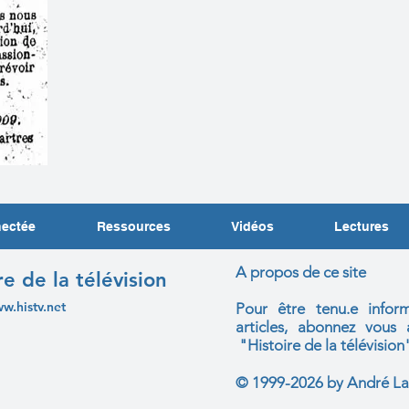
nectée
Ressources
Vidéos
Lectures
A propos de ce site
re de la télévision
ww.histv.net
Pour être tenu.e infor
articles, abonnez vou
"Histoire de la télévision
© 1999-2026 by André La