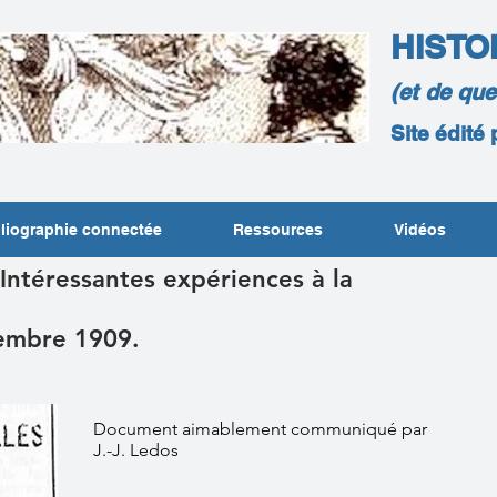
HISTO
(et de qu
Site édité
liographie connectée
Ressources
Vidéos
 Intéressantes expériences à la
embre 1909.
Document aimablement communiqué par
J.-J. Ledos