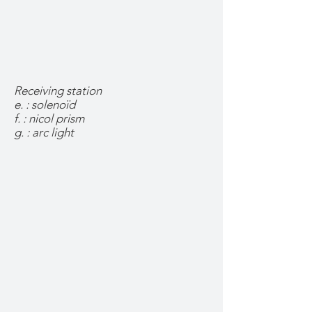
Receiving station
e. : solenoïd
f. : nicol prism
g. : arc light