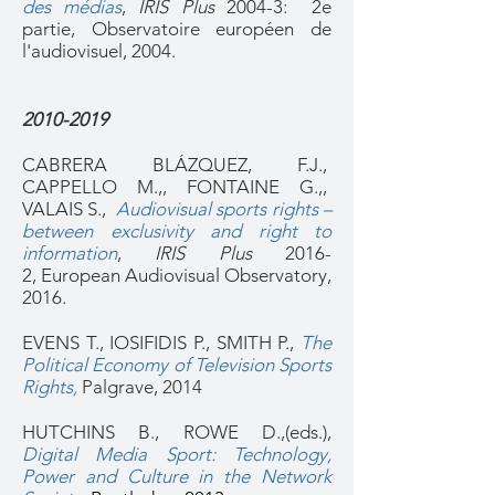
des médias
,
IRIS Plus
2004-3:
2e
partie,
Observatoire européen de
l'audiovisuel, 2004.
2010-2019
CABRERA BLÁZQUEZ, F.J.,
CAPPELLO M.,, FONTAINE G.,,
VALAIS S.,
Audiovisual sports rights –
between exclusivity and right to
information
,
IRIS Plus
2016-
2,
European Audiovisual Observatory,
2016.
EVENS T., IOSIFIDIS P., SMITH P.
,
The
Political Economy of Television Sports
Rights,
Palgrave, 2014
HUTCHINS B., ROWE D.,(eds.),
Digital Media Sport: Technology,
Power and Culture in the Network