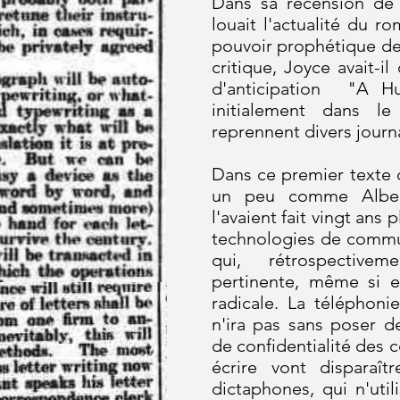
Dans sa recension d
louait l'actualité du r
pouvoir prophétique de l
critique, Joyce avait-i
d'anticipation "A H
initialement dans l
reprennent divers journ
Dans ce premier texte d
un peu comme Alber
l'avaient fait vingt ans 
technologies de commun
qui, rétrospective
pertinente, même si e
radicale. La téléphonie
n'ira pas sans poser d
de confidentialité des 
écrire vont disparaî
dictaphones, qui n'util