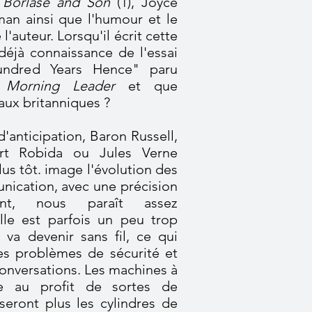
e
Borlase and Son
(1)
, Joyce
oman ainsi que l'humour et le
'auteur. Lorsqu'il écrit cette
l déjà connaissance de l'essai
undred Years Hence" paru
e
Morning Leader
et que
aux britanniques
?
'anticipation, Baron Russell,
t Robida ou Jules Verne
plus tôt. image l'évolution des
ication, avec une précision
ment, nous paraît assez
lle est parfois un peu trop
 va devenir sans fil, ce qui
es problèmes de sécurité et
conversations. Les machines à
tre au profit de sortes de
iseront plus les cylindres de