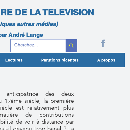
IRE DE LA TELEVISION
elques autres médias)
 par André Lange
Lectures
Parutions récentes
A propos
ce anticipatrice des deux
u 19ème siècle, la première
ècle est relativement plus
atière de contributions
ibilité de voir à distance par
 est-il devenu trop banal ? La