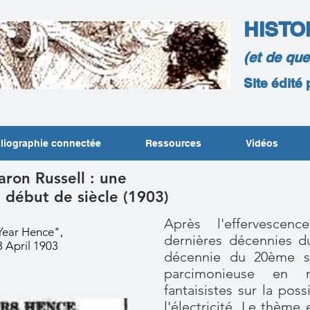
HISTO
(et de qu
Site édité
liographie connectée
Ressources
Vidéos
aron Russell : une
e début de siècle (1903)
Après l'effervescen
Year Hence",
dernières décennies d
3 April 1903
décennie du 20ème si
parcimonieuse en m
fantaisistes sur la poss
l'électricité. Le thème