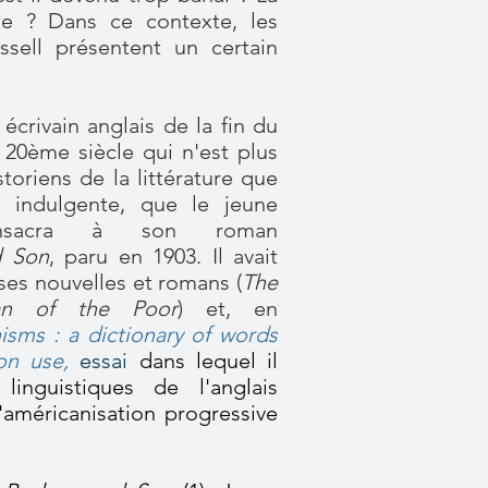
te ? Dans ce contexte, les
ssell présentent un certain
 écrivain anglais de la fin du
20ème siècle qui n'est plus
toriens de la littérature que
ôt indulgente, que le jeune
nsacra à son roman
d Son
, paru en 1903. Il avait
ses nouvelles et romans (
The
an of the Poor
) et, en
isms : a dictionary of words
on use,
essai
dans lequel il
 linguistiques de l'anglais
l'américanisation progressive