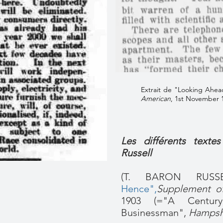
Extrait de "Looking Ahe
American
, 1st November 
Les différents texte
Russell
(T. BARON RUSS
Hence",
Supplement of
1903 (="A Centu
Businessman",
Hampsh