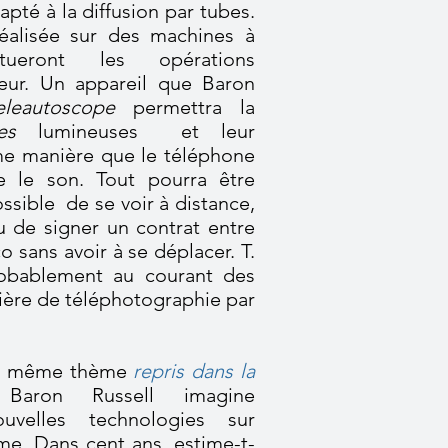
apté à la diffusion par tubes.
réalisée sur des machines à
tueront les opérations
reur. Un appareil que Baron
eleautoscope
permettra la
des
lumineuses et leur
me manière que le téléphone
e le son. Tout pourra être
ossible de se voir à distance,
 de signer un contrat entre
o sans avoir à se déplacer. T.
robablement au courant des
ière de téléphotographie par
 le même thème
repris dans la
aron Russell imagine
velles technologies sur
sme. Dans cent ans, estime-t-