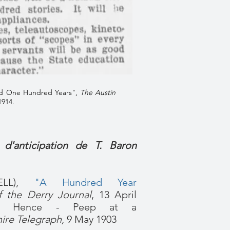
ad One Hundred Years",
The Austin
1914.
s d'anticipation de T. Baron
ELL),
"
A Hundred Year
 the Derry Journal
, 13 April
ry Hence - Peep at a
ire Telegraph,
9 May 1903