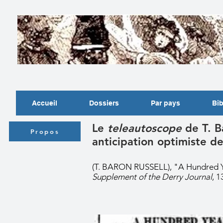
Accueil
Dossiers
Par pays
Bib
Le
teleautoscope
de T. B
Propos
anticipation optimiste d
(T. BARON RUSSELL), "A Hundred 
Supplement of the Derry Journal
, 1