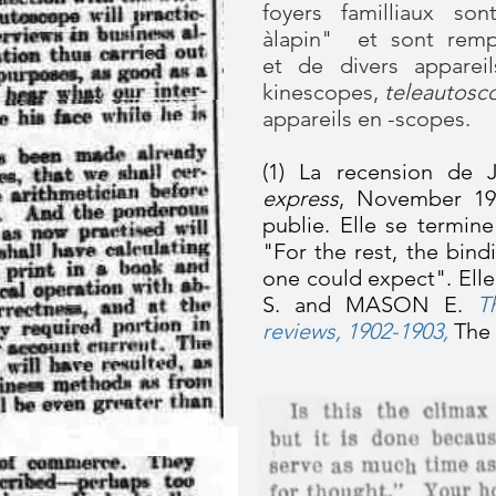
foyers familliaux son
àlapin" et sont rempli
et de divers appareil
kinescopes,
teleautosc
appareils en -scopes.
(1) La recension de 
express
, November 19,
publie. Elle se termin
"For the rest, the bind
one could expect". Ell
S. and MASON E.
T
reviews, 1902-1903,
The 