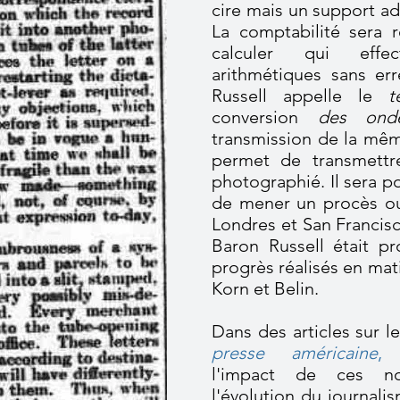
cire mais un support ad
La comptabilité sera 
calculer qui effec
arithmétiques sans er
Russell appelle le
t
conversion
des on
transmission de la mê
permet de transmettr
photographié. Il sera p
de mener un procès ou
Londres et San Francisc
Baron Russell était p
progrès réalisés en mat
Korn et Belin.
Dans des articles sur
presse américaine
,
B
l'impact de ces nou
l'évolution du journali