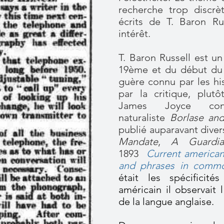
recherche trop discrè
écrits de T. Baron Ru
intérêt.
T. Baron Russell est un
19ème et du début du 
guère connu par les his
par la critique, plut
James Joyce co
naturaliste
Borlase an
publié auparavant diver
Mandate
,
A Guardi
1893
Current american
and phrases in comm
était les spécificités
américain il observait 
de la langue anglaise.