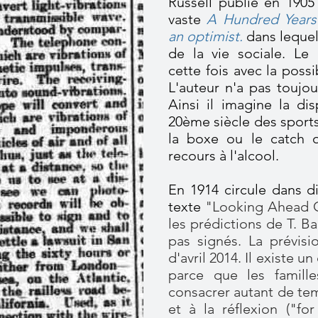
Russell publie en 1905 
vaste
A Hundred Years
an optimist.
dans lequel
de la vie sociale. Le
cette fois avec la possib
L'auteur n'a pas toujou
Ainsi il imagine la di
20ème siècle des sports 
la boxe ou le catch o
recours à l'alcool.
En 1914 circule dans d
texte
"Looking Ahead O
les prédictions de T. B
pas signés. La prévisio
d'avril 2014. Il existe u
parce que l
es famill
consacrer autant de tem
et à la réflexion ("fo