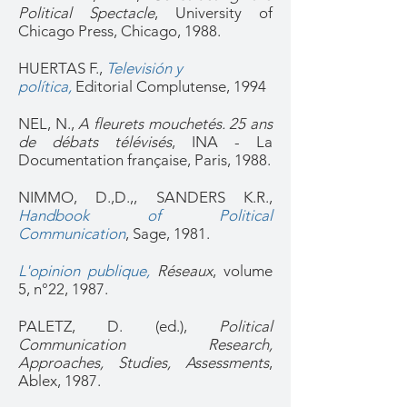
Political Spectacle
, University of
Chicago Press, Chicago, 1988.
HUERTAS F.,
Televisión y
política,
Editorial Complutense, 1994
NEL, N.,
A fleurets mouchetés. 25 ans
de débats télévisés
, INA - La
Documentation française, Paris, 1988.
NIMMO, D.,D.,, SANDERS K.R.,
Handbook of Political
Communication
, Sage, 1981.
L'opinion publique
,
Réseaux
, volume
5, n°22, 1987.
PALETZ, D. (ed.),
Political
Communication Research,
Approaches, Studies, Assessments
,
Ablex, 1987.