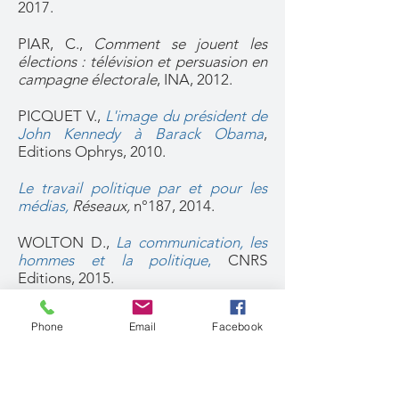
2017.
PIAR, C.,
Comment se jouent les
élections : télévision et persuasion en
campagne électorale
, INA, 2012.
PICQUET V.,
L'image du président de
John Kennedy à Barack Obama
,
Editions Ophrys, 2010.
Le travail politique par et pour les
médias
,
Réseaux,
n°187, 2014.
WOLTON D.,
La communication, les
hommes et la politique
,
CNRS
Editions, 2015.
WRING D., ROGER M/, ATKINSON S.
Phone
Email
Facebook
(Eds.) ,
Political Communication in
Britain Campaigning, Media and
Polling in the 2017
General Election,
Palgrave, 2019