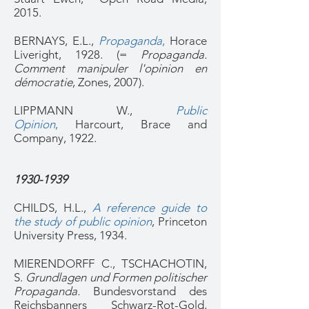
2015.
BERNAYS, E.L.,
Propaganda
,
Horace
Liveright, 1928. (=
Propaganda.
Comment manipuler l'opinion en
démocratie
, Zones, 2007).
LIPPMANN W.,
Public
Opinion
,
Harcourt, Brace and
Company, 1922.
1930-1939
CHILDS, H.L.,
A reference guide to
the study of public opinion
, Princeton
University Press, 1934.
MIERENDORFF C., TSCHACHOTIN,
S.
Grundlagen und Formen politischer
Propaganda.
Bundesvorstand des
Reichsbanners Schwarz-Rot-Gold,