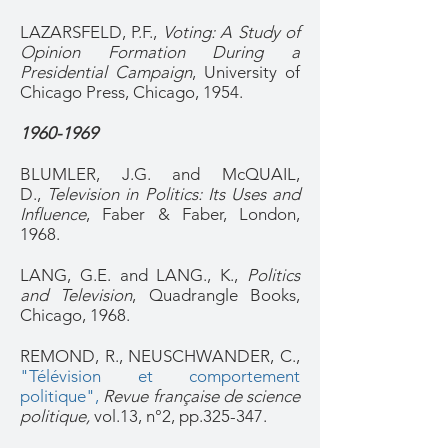
LAZARSFELD, P.F.,
Voting: A Study of
Opinion Formation During a
Presidential Campaign
, University of
Chicago Press, Chicago, 1954.
1960-1969
BLUMLER, J.G. and McQUAIL,
D.,
Television in Politics: Its Uses and
Influence
, Faber & Faber, London,
1968.
LANG, G.E. and LANG., K.,
Politics
and Television
, Quadrangle Books,
Chicago, 1968.
REMOND, R., NEUSCHWANDER, C.,
"Télévision et comportement
politique",
Revue française de science
politique,
vol.13, n°2, pp.325-347.