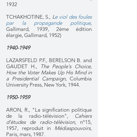
1932
TCHAKHOTINE, S.,
L
e viol des foules
par la propagande politique
,
Gallimard, 1939, 2ème édition
élargie
, Gallimard, 1952)
1940-1949
LAZARSFELD P.F., BERELSON B. and
GAUDET H.,
The People's Choice,
How the Voter Makes Up His Mind in
a Presidential Campaign
, Columbia
University Press, New York, 1944.
1950-1959
ARON, R., "La signification politique
de la radio-télévision",
Cahiers
d'études de radio-télévision,
n°15,
1957, reproduit in
Médiaspouvoirs
,
Paris, mars, 1987.