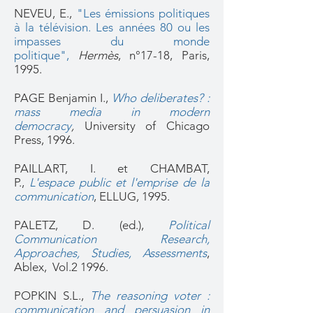
NEVEU, E.,
"
Les émissions politiques
à la télévision. Les années 80 ou les
impasses du monde
politique"
,
Hermès
, n°17-18, Paris,
1995.
PAGE Benjamin I.,
Who deliberates? :
mass media in modern
democracy
,
University of Chicago
Press, 1996.
PAILLART, I. et CHAMBAT,
P.,
L'espace public et l'emprise de la
communication
, ELLUG, 1995.
PALETZ, D. (ed.),
Political
Communication Research,
Approaches, Studies, Assessments
,
Ablex, Vol.2 1996.
POPKIN S.L.,
The reasoning voter :
communication and persuasion in