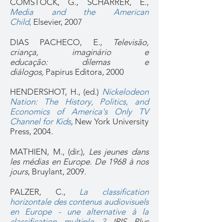
COMSTOCK, G., SCHARRER, E.,
Media and the American
Child
,
Elsevier, 2007
DIAS PACHECO, E.,
Televisão,
criança, imaginário e
educação: dilemas e
diálogos,
Papirus Editora, 2000
HENDERSHOT, H., (ed.)
Nickelodeon
Nation: The History, Politics, and
Economics of America's Only TV
Channel for Kids
,
New York University
Press, 2004.
MATHIEN, M., (dir.),
Les jeunes dans
les médias en Europe. De 1968 à nos
jours
, Bruylant, 2009.
PALZER, C.,
La classification
horizontale des contenus audiovisuels
en Europe - une alternative à la
classification multiple ?
IRIS Plus