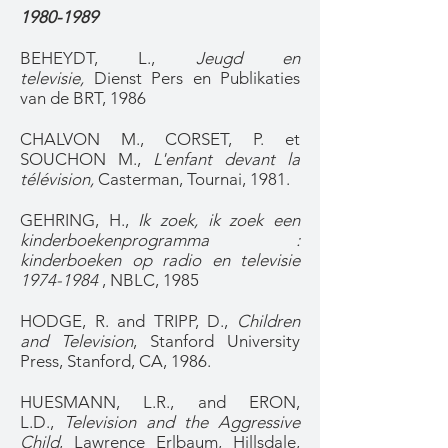
1980-1989
BEHEYDT, L.,
Jeugd en
televisie,
Dienst Pers en Publikaties
van de BRT, 1986
CHALVON M., CORSET, P. et
SOUCHON M.,
L'enfant devant la
télévision,
Casterman, Tournai, 1981.
GEHRING, H.,
Ik zoek, ik zoek een
kinderboekenprogramma :
kinderboeken op radio en televisie
1974-1984
, NBLC, 1985
HODGE, R. and TRIPP, D.,
Children
and Television
, Stanford University
Press, Stanford, CA, 1986.
HUESMANN, L.R., and ERON,
L.D.,
Television and the Aggressive
Child
, Lawrence Erlbaum, Hillsdale,