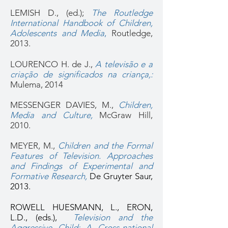
LEMISH D., (ed.);
The Routledge
International Handbook of Children,
Adolescents and Media
,
Routledge,
2013.
LOURENCO H. de J.,
A televisão e a
criação de significados na criança,
:
Mulema, 2014
MESSENGER DAVIES, M.,
Children,
Media and Culture
,
McGraw Hill,
2010.
MEYER, M.,
Children and the Formal
Features of Television. Approaches
and Findings of Experimental and
Formative Research,
De Gruyter Saur,
2013.
ROWELL HUESMANN, L., ERON,
L.D., (eds.),
Television and the
Aggressive Child: A Cross-national