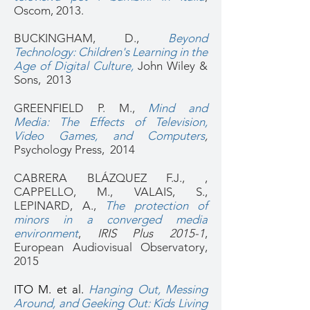
Oscom, 2013.
BUCKINGHAM, D.,
Beyond
Technology: Children's Learning in the
Age of Digital Culture,
John Wiley &
Sons, 2013
GREENFIELD P. M.,
Mind and
Media: The Effects of Television,
Video Games, and Computers
,
Psychology Press,
2014
CABRERA BLÁZQUEZ F.J., ,
CAPPELLO, M.
, VALAIS, S.,
LEPINARD, A.,
The protection of
minors in a converged media
environment
,
IRIS Plus 2015-1
,
European Audiovisual Observatory,
2015
ITO M. et al.
Hanging Out, Messing
Around, and Geeking Out: Kids Living