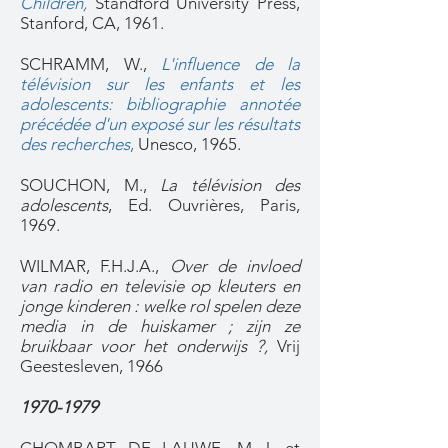
Children,
Standford University Press,
Stanford, CA, 1961.
SCHRAMM, W.,
L'influence de la
télévision sur les enfants et les
adolescents: bibliographie annotée
précédée d'un exposé sur les résultats
des recherches
,
Unesco, 1965.
SOUCHON, M.,
La télévision des
adolescents
, Ed. Ouvrières, Paris,
1969.
WILMAR, F.H.J.A.,
Over de invloed
van radio en televisie op kleuters en
jonge kinderen : welke rol spelen deze
media in de huiskamer ; zijn ze
bruikbaar voor het onderwijs ?,
Vrij
Geestesleven, 1966​
1970-1979