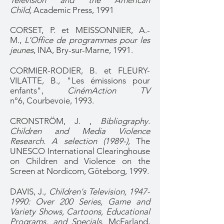
Television and the American
Child,
Academic Press, 1991​
CORSET, P. et MEISSONNIER, A.-
M.,
L'Office de programmes pour les
jeunes
, INA, Bry-sur-Marne, 1991.
CORMIER-RODIER, B. et FLEURY-
VILATTE, B., "Les émissions pour
enfants",
CinémAction TV
n°6, Courbevoie, 1993.
CRONSTRÖM, J. ,
Bibliography.
Children and Media Violence
Research. A selection (1989-),
The
UNESCO International Clearinghouse
on Children and Violence on the
Screen at Nordicom, Göteborg, 1999.
DAVIS, J.,
Children's Television,
1947-
1990
: Over 200 Series, Game and
Variety Shows, Cartoons, Educational
Programs, and Specials
. McFarland,