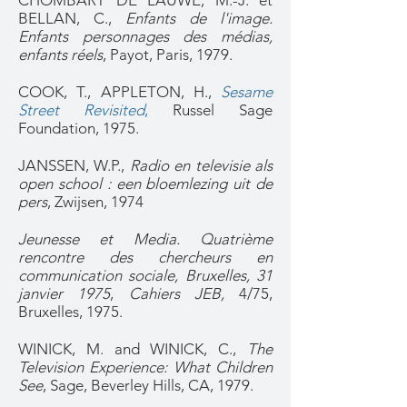
CHOMBART DE LAUWE, M.-J. et
BELLAN, C.,
Enfants de l'image.
Enfants personnages des médias,
enfants réels
, Payot, Paris, 1979.
COOK, T., APPLETON, H.,
Sesame
Street Revisited
,
Russel Sage
Foundation, 1975.
JANSSEN, W.P.,
Radio en televisie als
open school : een bloemlezing uit de
pers
, Zwijsen, 1974
Jeunesse et Media. Quatrième
rencontre des chercheurs en
communication sociale, Bruxelles, 31
janvier 1975
,
Cahiers JEB,
4/75,
Bruxelles, 1975.
WINICK, M. and WINICK, C.,
The
Television Experience: What Children
See
, Sage, Beverley Hills, CA, 1979.