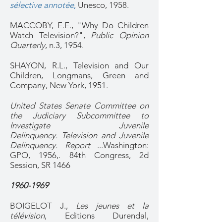
sélective annotée
,
Unesco, 1958.
MACCOBY, E.E., "Why Do Children
Watch Television?",
Public Opinion
Quarterly
, n.3, 1954.
SHAYON, R.L., Television and Our
Children, Longmans, Green and
Company, New York, 1951.
United States Senate Committee on
the Judiciary Subcommittee to
Investigate Juvenile
Delinquency. Television and Juvenile
Delinquency. Report
...Washington:
GPO, 1956,. 84th Congress, 2d
Session, SR 1466
1960-1969
BOIGELOT J.,
Les jeunes et la
télévision
, Editions Durendal,