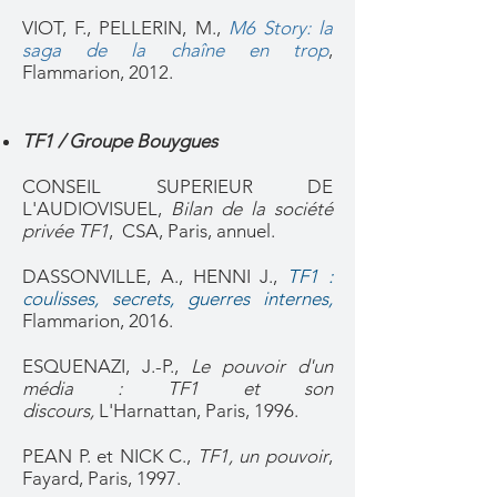
VIOT, F., PELLERIN, M.,
M6 Story: la
saga de la chaîne en trop
,
Flammarion, 2012.
TF1 / Groupe Bouygues
CONSEIL SUPERIEUR DE
L'AUDIOVISUEL,
Bilan de la société
privée TF1
, CSA, Paris, annuel.
DASSONVILLE, A., HENNI J.,
TF1 :
coulisses, secrets, guerres internes,
Flammarion, 2016.
ESQUENAZI, J.-P.,
Le pouvoir d'un
média : TF1 et son
discours,
L'Harnattan, Paris, 1996.
PEAN P. et NICK C.,
TF1, un pouvoir
,
Fayard, Paris, 1997.