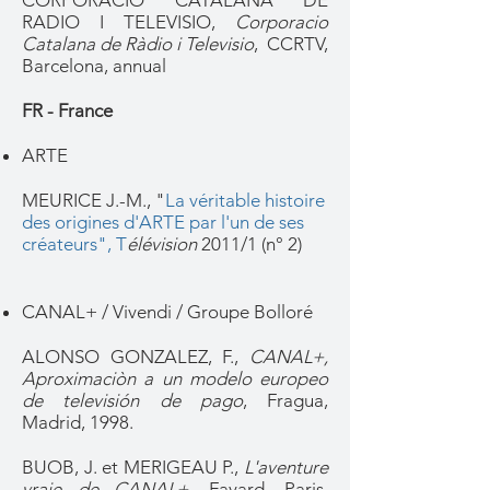
CORPORACIO CATALANA DE
RADIO I TELEVISIO,
Corporacio
Catalana de Ràdio i Televisio
, CCRTV,
Barcelona, annual
FR - France
ARTE
MEURICE J.-M., "
La véritable histoire
des origines d'ARTE par l'un de ses
créateurs",
T
élévision
2011/1 (n° 2)
CANAL+ / Vivendi / Groupe Bolloré
ALONSO GONZALEZ, F.,
CANAL+,
Aproximaciòn a un modelo europeo
de televisión de pago
, Fragua,
Madrid, 1998.
BUOB, J. et MERIGEAU P.,
L'aventure
vraie de CANAL+
, Fayard, Paris,