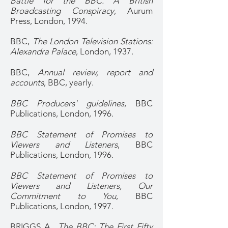
Battle for the BBC. A British
Broadcasting Conspiracy
, Aurum
Press, London, 1994.
BBC,
The London Television Stations:
Alexandra Palace
, London, 1937.
BBC,
Annual review, report and
accounts
, BBC, yearly.
BBC Producers' guidelines
, BBC
Publications, London, 1996.
BBC Statement of Promises to
Viewers and Listeners
, BBC
Publications, London, 1996.
BBC Statement of Promises to
Viewers and Listeners, Our
Commitment to You
, BBC
Publications, London, 1997.
BRIGGS A.,
The BBC: The First Fifty