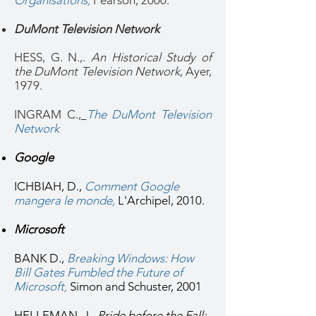
Organisations
,
Pearson, 2000.
DuMont Television Network
HESS, G. N.,.
An Historical Study of
the DuMont Television Network
, Ayer,
1979.
INGRAM C.,
The DuMont Television
Network
Google
ICHBIAH, D.,
Comment Google
mangera le monde
,
L'Archipel, 2010.
Microsoft
BANK D.,
Breaking Windows: How
Bill Gates Fumbled the Future of
Microsoft
,
Simon and Schuster, 2001
HELLEMAN, J.,
Pride before the Fall: