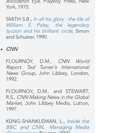
Bloodshot Eye
, Playboy Press, New
York, 1975.
SMITH S.B.,
In all his glory : the life of
William S. Paley, the legendary
tycoon and his brilliant circle
, Simon
and Schuster, 1990.
CNN
FLOURNOY, D.M.,
CNN World
Report. Ted Turner's International
News Group
, John Libbey, London,
1992.
FLOURNOY, D.M.. and STEWART,
R.S.,
CNN Making News in the Global
Market,
John Libbey Media, Lutton,
1997.
KÜNG-SHANKLEMAN, L.,
Inside the
BBC and CNN.. Managing Media