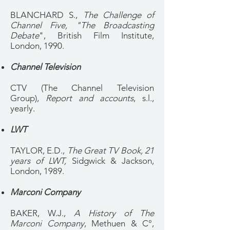
BLANCHARD S.,
The Challenge of
Channel Five, "The Broadcasting
Debate
", British Film Institute,
London, 1990.
Channel Television
CTV (The Channel Television
Group),
Report and accounts
, s.l.,
yearly.
LWT
TAYLOR, E.D.,
The Great TV Book, 21
years of LWT,
Sidgwick & Jackson,
London, 1989.
Marconi Company
BAKER, W.J.,
A History of The
Marconi Company
, Methuen & C°,