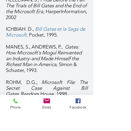
The Trials of Bill Gates and the End of
the Microsoft Era,
HarperInformation,
2002
ICHBIAH. D.,
Bill Gates et la Saga de
Microsoft
,
Pocket, 1995.
MANES, S., ANDREWS, P.,
Gates:
How Microsoft's Mogul Reinvented
an Industry-and Made Himself the
Richest Man in America
, SImon &
Schuster, 1993.
ROHM, D.G.,
Microsoft File: The
Secret Case Against Bill
Gates,
Random House, 1998
WALLACE, J.,
Hard Drive: Bill Gates
Phone
Email
Facebook
and the Making of the Microsoft
Empire,
Harper Businesse, 1993.
WALLACE, J.,
Overdrive: Bill Gates