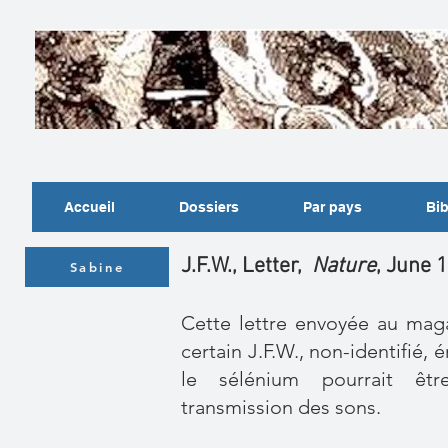
Accueil
Dossiers
Par pays
Bib
J.F.W., Letter,
Nature
, June 
Sabine
Cette lettre envoyée au ma
certain J.F.W., non-identifié,
le
sélénium
pourrait être
transmission des sons.