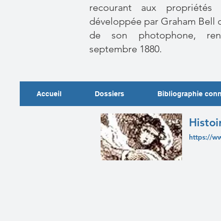
recourant aux propriétés
développée par
Graham Bell
d
de son
photophone
, re
septembre 1880.
Accueil
Dossiers
Bibliographie con
Histoi
https://w