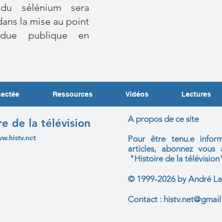
 du sélénium sera
ans la mise au point
ndue publique en
nectée
Ressources
Vidéos
Lectures
A propos de ce site
re de la télévision
ww.histv.net
Pour être tenu.e infor
articles, abonnez vou
"Histoire de la télévision
© 1999-2026 by André La
Contact :
histv.net@gmai