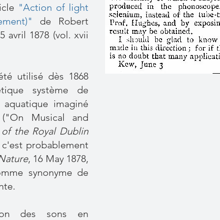
ticle
"Action of light
ement)"
de Robert
 avril 1878 (vol. xvii
té utilisé dès 1868
étique système de
e aquatique imaginé
 (
"On Musical and
 of the Royal Dublin
s c'est probablement
Nature
, 16 May 1878,
 comme synonyme de
nte.
sion des sons en