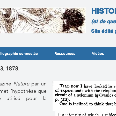
HISTO
(et de qu
Site édité
liographie connectée
Ressources
Vidéos
13, 1878.
gazine
Nature
par un
 émet l'hypothèse que
 utilisé pour la