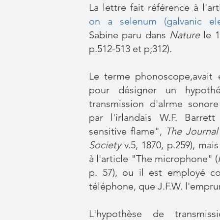
La lettre fait référence à l'ar
on a selenum (galvanic el
Sabine paru dans
Nature
le 15
p.512-513 et p;312).
Le terme phonoscope,avait é
pour désigner un hypoth
transmission d'alrme sonor
par l'irlandais W.F. Barrett
sensitive flame",
The Journal
Society
v.5, 1870, p.259), mai
à l'article
"The microphone"
(
p. 57), ou il est employé
téléphone, que J.F.W. l'empru
L'hypothèse de transmis