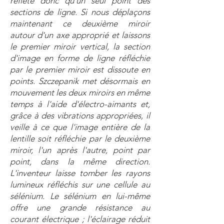
reflète donc qu'un seul point des
sections de ligne. Si nous déplaçons
maintenant ce deuxième miroir
autour d'un axe approprié et laissons
le premier miroir vertical, la section
d'image en forme de ligne réfléchie
par le premier miroir est dissoute en
points. Szczepanik met désormais en
mouvement les deux miroirs en même
temps à l'aide d'électro-aimants et,
grâce à des vibrations appropriées, il
veille à ce que l'image entière de la
lentille soit réfléchie par le deuxième
miroir, l'un après l'autre, point par
point, dans la même direction.
L'inventeur laisse tomber les rayons
lumineux réfléchis sur une cellule au
sélénium. Le sélénium en lui-même
offre une grande résistance au
courant électrique ; l'éclairage réduit