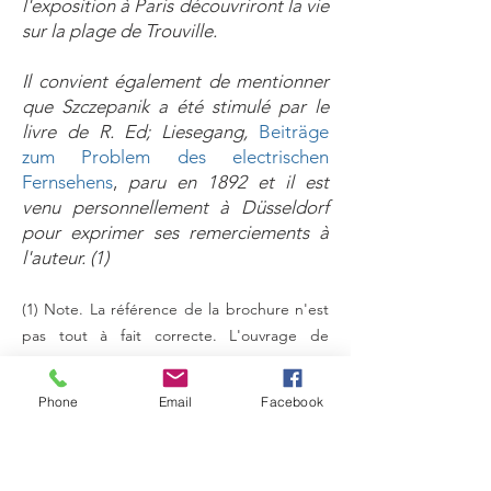
l'exposition à Paris découvriront la vie
sur la plage de Trouville.
Il convient également de mentionner
que Szczepanik a été stimulé par le
livre de R. Ed; Liesegang,
Beiträge
zum Problem des electrischen
Fernsehens
,
paru en 1892 et il est
venu personnellement à Düsseldorf
pour exprimer ses remerciements à
l'auteur. (1)
(1) Note. La référence de la brochure
n'est
pas tout à fait correcte. L'ouvrage de
Liesegang est paru en 1891 et non en 1892.
LIESEGANG, R. E.,
Beiträge zum Problem
Phone
Email
Facebook
des electrischen Fernsehens Probleme der
Gegenwart, Band 1,
Ed. Liesegang Verlag,
Düsseldorf, 1891, 130 Seiten.