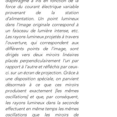
diaphragme à iris en fonction de la
force du courant électrique variable
provenant de la station
d'alimentation. Un point lumineux
dans l'image originale correspond à
un faisceau de lumière intense, etc.
Les rayons lumineux projetés à travers
l'ouverture, qui correspondent aux
différents points de l'image, sont
dirigés vers deux miroirs linéaires
placés perpendiculairement l'un par
rapport à l'autre et réfléchis par ceux-
ci. sur un écran de projection. Grâce à
une disposition spéciale, on parvient
désormais à ce que ces miroirs
produisent exactement [les mêmes
oscillations] et que, par conséquent,
les rayons lumineux dans la seconde
effectuent en même temps les mêmes
oscillations que les miroirs de