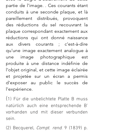
partie de l'image. . Ces courants étant
conduits à une seconde plaque, et là
pareillement distribués, provoquent
des réductions du sel recouvrant la
plaque correspondant exactement aux
réductions qui ont donné naissance
aux divers courants ; c'est-à-dire
qu'une image exactement analogue à
une image photographique est
produite à une distance indéfinie de
l'objet original, et cette image éclairée
et projetée sur un écran a permis
d'exposer au public le succès de
l'expérience.
(
1) Für die unbelichtete Platte B muss
natürlich auch eine entsprechende B'
vorhanden und mit dieser verbunden
sein.
(2) Becquerel,
Compt
.
rend.
9 (1839) p.