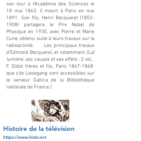
son tour à l'Académie des Sciences le
18 mai 1863. Il meurt à Paris en mai
1891. Son fils, Henri Becquerel
(1852-
1908)
partagera le Prix Nobel de
Physique en 1930, avec Pierre et Marie
Curie, obtenu suite à leurs travaux sur la
radioactivité.
Les principaux travaux
d'Edmond Becquerel, et notamment
[La]
lumière, ses causes et ses effets
; 2 vol.,
F. Didot frères et fils, Paris
1867-1868
que cite Liesegang sont accessibles sur
le serveur
Gallica
de la Bibliothèque
nationale de France.]
Histoire de la télévision
https://www.histv.net