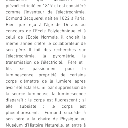
piézoélectricité en 1819 et est considéré
comme l'inventeur de l'électrochimie.
Edmond Becquerel naît en 1822 à Paris.
Bien que reçu à l'âge de 16 ans au
concours de l'Ecole Polytechnique et à
celui de l'Ecole Normale, il choisit la
même année d'être le collaborateur de
son père. Il fait des recherches sur
l'électrochimie, la pyrométrie, la
transmission de l'électricité. Père et
fils se passionnent pour la
luminescence, propriété de certains
corps d'émettre de la lumière après
avoir été éclairés. Si, par suppression de
la source lumineuse, la luminescence
disparaît : le corps est fluorescent ; si
elle subsiste : le corps est
phosphorescent. Edmond succède à
son père à la chaire de Physique au
Muséum d'Histoire Naturelle. et entre à