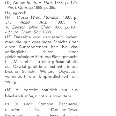
(12) Abney
Br. Jour- Phot.
1888. p. 196.
- Phot. Corresp.1888. p. 386.
(13) Egoroff.
(14) , Moser
Wien. Monatsh.
1887. p.
373
Acad. Anz
. 1887. N.
16.
Zeitschr. phys. Chem.
1888. p. 101.
-
Journ. Chem. Soc
. 1888.
(15) Dasselbe wird dargestellt, indem
man die gut gereinigte Schicht über
einen Bunsenbrenner hält, bis das
anfängliche Irisiren einer
gleichmässigen Färbung Platz gemacht
hat. Man erhält so eine grösstentheils
aus Oxydul gebildete, fest anhaftende
braune Schicht. Weitere Oxydation
vermindert die Empfindlichkeit ein
wenig.
(16) A' besteht natürlich nur aus
.
blanken Kupfer, nicht aus oxydirtem
(*) [Il s'agit Edmond Becquerel,
deuxième fils d'Antoine-César
Becquerel, qui découvrit la