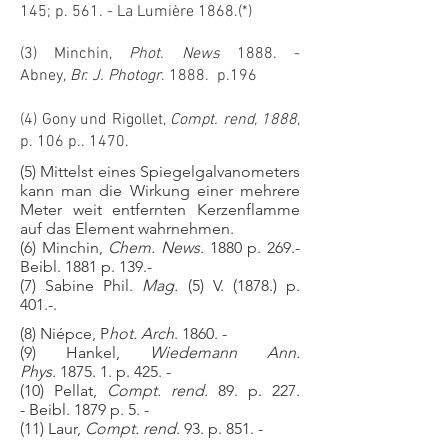
145; p. 561. - La Lumière 1868.(*)
(3) Minchin,
Phot. News
1888. -
Abney,
Br. J. Photogr
. 1888. p.196
(4) Gony und Rigollet,
Compt. rend, 1888
,
p. 106 p.. 1470.
(5) Mittelst eines Spiegelgalvanometers
kann man die Wirkung einer mehrere
Meter weit entfernten Kerzenflamme
auf das Element wahrnehmen.
(6) Minchin,
Chem. News
. 1880 p. 269.-
Beibl. 1881 p. 139.-
(7) Sabine Phil.
Mag.
(5) V. (1878.) p.
401.-.
(8) Niépce, P
hot. Arch
. 1860. -
(9) Hankel,
Wiedemann Ann.
Phys.
1875. 1. p. 425. -
(10) Pellat,
Compt. rend.
89. p. 227.
- Beibl. 1879 p. 5. -
(11) Laur,
Compt. rend
. 93. p. 851. -