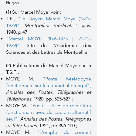
Hugon.
(1) Sur Marcel Moye, voir :
J.E.,
"Le Doyen Marcel Moye (1873-
1939)"
,
Montpellier médical,
1 janv.
1940, p.47
"Marcel MOYE (30-6-1873 | 21-12-
1939)"
,
Site de l'Académie des
Sciences et des Lettres de Montpellier
(2) Publications de Marcel Moye sur la
T.S.F. :
MOYE M.
"Poste hétérodyne
fonctionnant sur le courant alternagtif
",
Annales des Postes, Télégraphes et
Téléphones,
1920, pp. 525-527
;
MOYE M..
"Poste T. S. F. de réception
fonctionnant avec du courant alternatif
seul"
,
Annales des Postes, Télégraphes
et Téléphones,
1921, pp.396-400 ;
MOYE M.,
"L'emploi du courant