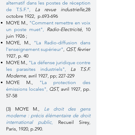
alternatif dans les postes de réception
de T.S.F."
,
La revue industrielle
,28
octobre 1922, p.693-696
MOYE M.,
"Comment remettre en voix
un poste muet"
,
Radio-Electricité
, 10
juin 1926 ;
MOYE, M.,
"La Radio-diffusion dans
l'enseignement supérieur"
,
QST, f
évrier
1927, p. 40
MOYE M.,
"La défense juridique contre
les parasites industriels"
,
La T.S.F.
Moderne
, avril 1927, pp; 227-229
MOYE M.,
"La protection des
émissions locales",
QST,
avril 1927, pp.
57-58
(3) MOYE M.,
Le droit des gens
moderne : précis élémentaire de droit
international public
,
Recueil Sirey,
Paris, 1920, p.290.