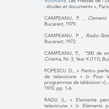
Roumanie
,
Les Presses de l’Un
: études et documents », Paris,
CAMPEANU, P. ,
Oamenii 
Bucarest, 1979.
CAMPEANU, P. ,
Radio-Tele
Bucarest, 1972.
CAMPEANU, P., "500 de emisi
Cinema
, Nr. 3, Year X (111), 
POPESCU D., « Pentru perfe
de televiziune » (« Pour 
programmes de télévision »),
1970, pp. 1-6.
RADU S., « Elemente pentr
televiziune » (« Eléments 