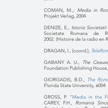
COMAN, M.,:
Media in Rom
Projekt Verlag, 2004
DENIZE, E.,
Istoria Societat
Societate Romana de Radi
2002. (Histoire de la radio en
DRAGAN, I., (coord.),
TeleRoma
GABANY A. U.,
The Ceause
Foundation Publishing House, 
GIORGADIS, B.D.,
The Roma
Florida State University, é004
GROSS, P.
"Media in the F
CAREY, F.H.,
Romania Since