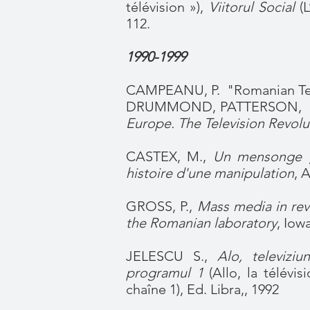
télévision »),
Viitorul Social
(
112.
1990-1999
CAMPEANU, P. "Romanian Tele
DRUMMOND, PATTERSON, WI
Europe. The Television Revolu
CASTEX, M.,
Un mensonge g
histoire d'une manipulation
, 
GROSS, P.,
Mass media in rev
the Romanian laboratory
, Iow
JELESCU S.,
Alo, televiziu
programul 1
(Allo, la télévisi
chaîne 1), Ed. Libra,, 1992