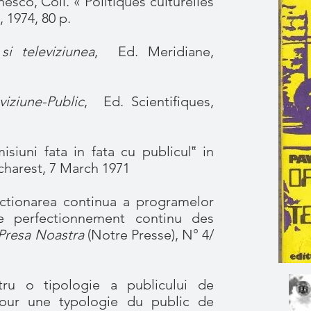
esco, Coll. « Politiques culturelles
 1974, 80 p.
si televiziunea
, Ed. Meridiane,
viziune-Public
, Ed. Scientifiques,
uni fata in fata cu publicul‟ in
Bucharest, 7 March 1971
ctionarea continua a programelor
le perfectionnement continu des
Presa Noastra
(Notre Presse), N° 4/
u o tipologie a publicului de
pour une typologie du public de