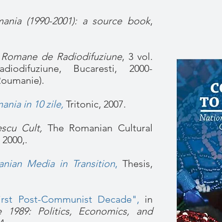
ania (1990-2001): a source book
,
ii Romane de Radiodifuziune
, 3 vol.
odifuziune, Bucaresti, 2000-
 Roumanie).
nia in 10 zile,
Tritonic, 2007.
scu Cult,
The Romanian Cultural
2000,.
nian Media in Transition
,
Thesis,
irst Post-Communist Decade",
in
 1989: Politics, Economics, and