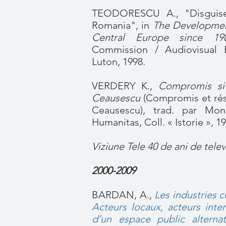
TEODORESCU A., "Disguised
Romania", in
The Development
Central Europe since 19
Commission / Audiovisual 
Luton, 1998.
VERDERY K.,
Compromis si 
Ceausescu
(Compromis et rési
Ceausescu), trad. par Mon
Humanitas, Coll. « Istorie », 1
Viziune Tele 40 de ani de telev
2000-2009
BARDAN, A.,
Les industries 
Acteurs locaux, acteurs inte
d’un espace public alterna