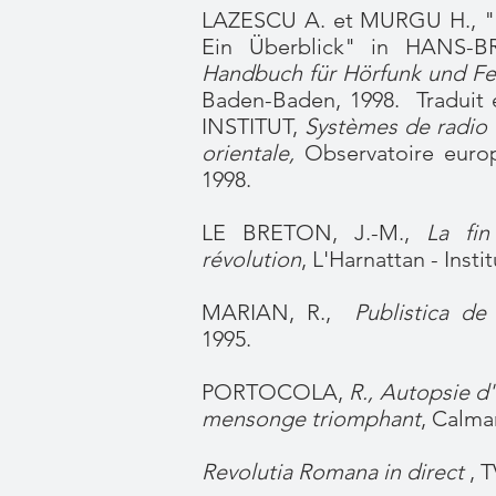
LAZESCU A. et MURGU H., "
Ein Überblick" in HANS-
Handbuch für Hörfunk und Fe
Baden-Baden, 1998. Tradui
INSTITUT,
Systèmes de radio e
orientale,
Observatoire europ
1998.
LE BRETON, J.-M.,
La fin
révolution
, L'Harnattan - Insti
MARIAN, R.,
Publistica de 
1995.
PORTOCOLA,
R., Autopsie d
mensonge triomphant
, Calma
Revolutia Romana in direct
, T