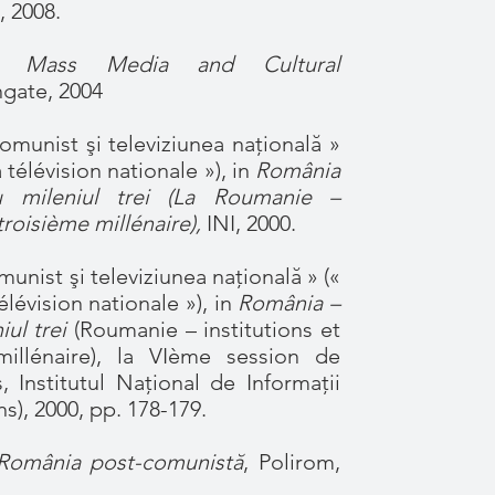
, 2008.
n Mass Media and Cultural
gate, 2004
unist şi televiziunea naţională »
télévision nationale »), in
România
tru mileniul trei (La Roumanie –
 troisième millénaire),
INI, 2000.
ist şi televiziunea naţională » («
lévision nationale »), in
România –
iul trei
(Roumanie – institutions et
millénaire), la VIème session de
 Institutul Naţional de Informaţii
ns), 2000, pp. 178-179.
România post-comunistă
, Polirom,