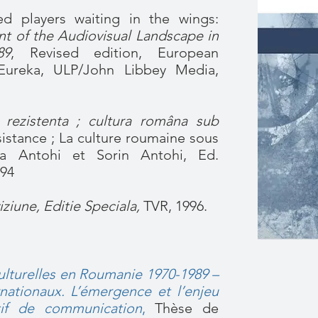
 players waiting in the wings:
 of the Audiovisual Landscape in
89
, Revised edition, European
Eureka, ULP/John Libbey Media,
rezistenta ; cultura româna sub
stance ; La culture roumaine sous
a Antohi et Sorin Antohi, Ed.
994
iziune, Editie Speciala,
TVR, 1996.
culturelles en Roumanie 1970-1989 –
rnationaux. L’émergence et l’enjeu
tif de communication
,
Thèse de