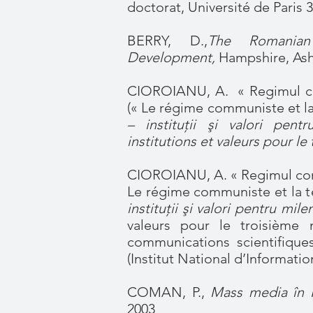
doctorat, Université de Paris 3
BERRY, D.,
The Romania
Development,
Hampshire, Ash
CIOROIANU, A. « Regimul com
(« Le régime communiste et la 
– instituţii şi valori pen
institutions et valeurs pour le
CIOROIANU, A. « Regimul comun
Le régime communiste et la té
instituţii şi valori pentru milen
valeurs pour le troisième 
communications scientifiques,
(Institut National d’Informatio
COMAN, P.,
Mass media în 
2003