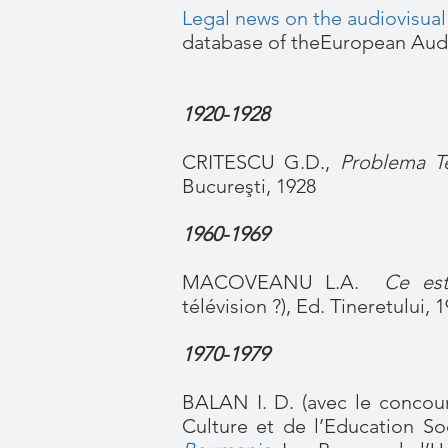
Legal news on the audiovisua
database of theEuropean Audi
1920-1928
CRITESCU G.D.,
Problema Tel
Bucureşti, 1928
1960-1969
MACOVEANU L.A.
Ce est
télévision ?), Ed. Tineretului, 
1970-1979
BALAN I. D. (avec le concour
Culture et de l’Education Soc