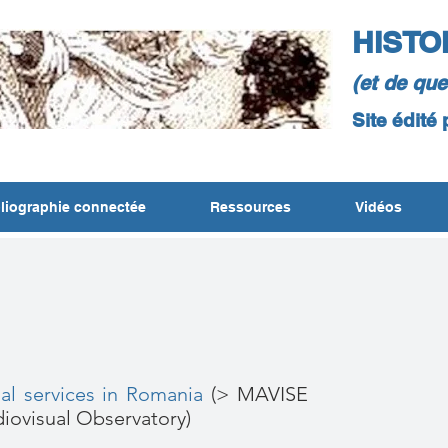
HISTO
(et de qu
Site édité
liographie connectée
Ressources
Vidéos
N
l services in Romania
(> MAVISE
iovisual Observatory)