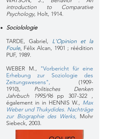
WATSON, J.,
Behavior : An
introduction to Comparative
Psychology
, Holt, 1914.
Sociolologie
TARDE, Gabriel,
L'Opinion et la
Foule
,
Félix Alcan, 1901 ; réédition
PUF, 1989.
WEBER M.,
"
Vorbericht für eine
Erhebung zur Soziologie des
Zeitungswesens
",
(1909-
1910)
,
Politisches Denken
Jahrbuch 1995/96
pp 307-322 ,
également in in HENNIS W.,
Max
Weber und Thukydides. Nachträge
zur Biographie des Werks,
Mohr
Siebeck, 2003.