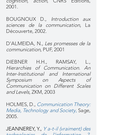
cognition, action
, CNRS Editions,
2001.
BOUGNOUX D.,
Introduction aux
sciences de la communication
, La
Découverte, 2002.
D'ALMEIDA, N.,
Les promesses de la
communication
, PUF, 2001
DIEBNER H.H., RAMSAY, L.,
Hierarchies of Communication. An
Inter-Institutional and International
Symposium on Aspects of
Communication on Different Scales
and Levels,
ZKM, 2003
HOLMES, D.,
Communication Theory:
Media, Technology and Society
,
Sage,
2005.
JEANNEREY, Y.,
Y a-t-il (vraiment) des
technologies de l'information ?
,