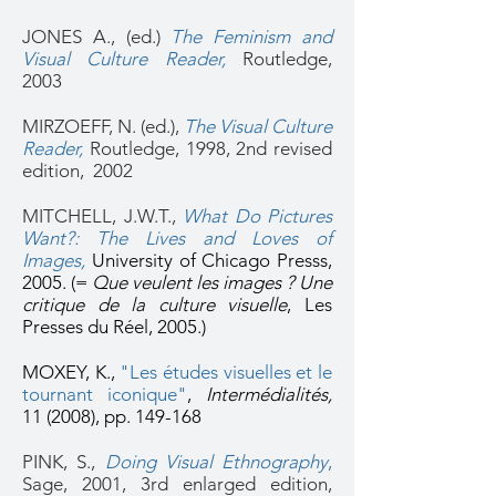
JONES A., (ed.)
The Feminism and
Visual Culture Reader,
Routledge,
2003
MIRZOEFF, N. (ed.),
The Visual Culture
Reader,
Routledge, 1998, 2nd revised
edition, 2002
MITCHELL, J.W.T.,
What Do Pictures
Want?: The Lives and Loves of
Images,
University of Chicago Presss,
2005. (=
Que veulent les images ? Une
critique de la culture visuelle
, Les
Presses du Réel, 2005.)
MOXEY, K.,
"Les études visuelles et le
tournant iconique"
,
Intermédialités,
11 (2008), pp. 149-168
PINK, S.,
Doing Visual Ethnography
,
Sage, 2001, 3rd enlarged edition,