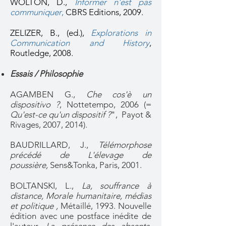
WOLTON, D.,
Informer n'est pas
communiquer
,
CBRS Editions, 2009.
ZELIZER, B., (ed.),
Explorations in
Communication and History
,
Routledge, 2008.
Essais / Philosophie
AGAMBEN G.,
Che cos'è un
dispositivo ?
, Nottetempo, 2006 (=
Qu'est-ce qu'un dispositif ?
", Payot &
Rivages, 2007, 2014).
BAUDRILLARD, J.,
Télémorphose
précédé de L'élevage de
poussière,
Sens&Tonka, Paris, 2001.
BOLTANSKI, L.,
La, souffrance à
distance, Morale humanitaire, médias
et politique ,
Métaillé, 1993.
Nouvelle
édition avec une postface inédite de