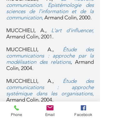
communication. Epistémologie des
sciences de l'information et de la
communication
,
Armand Colin, 2000.
MUCCHIELI, A.,
L'art d'influencer,
Armand Colin, 2001.
MUCCHIELLI, A.,
Étude des
communications : approche par la
modélisation des relations
,
Armand
Colin, 2004.
MUCCHIELLI, A.,
Étude des
communications : approche
systémique dans les organisations,
Armand Colin, 2004.
MUCCHIELLI, A.,
Étude des
Phone
Email
Facebook
communications : nouvelles
approches,
Armand Colin, 2000.
Nouvelle édition 2006.