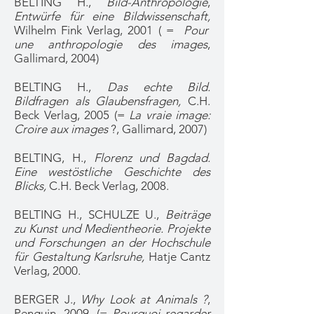
BELTING H.,
Bild-Anthropologie
,
Entwürfe für eine Bildwissenschaft,
Wilhelm Fink Verlag, 2001 ( =
Pour
une anthropologie des images
,
Gallimard, 2004)
BELTING H.,
Das echte Bild.
Bildfragen als Glaubensfragen,
C.H.
Beck Verlag, 2005 (=
La vraie image:
Croire aux images
?, Gallimard, 2007)
BELTING, H.,
Florenz und Bagdad.
Eine westöstliche Geschichte des
Blicks,
C.H. Beck Verlag, 2008.
BELTING H., SCHULZE U.,
Beiträge
zu Kunst und Medientheorie. Projekte
und Forschungen an der Hochschule
für Gestaltung Karlsruhe,
Hatje Cantz
Verlag, 2000.
BERGER J.,
Why Look at Animals ?
,
Penguin, 2009. (=
Pourquoi regarder