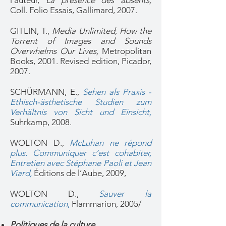
l'auteur,
La présence des absents,
Coll. Folio Essais, Gallimard, 2007.
GITLIN, T.,
Media Unlimited
,
How the
Torrent of Images and Sounds
Overwhelms Our Lives,
Metropolitan
Books, 2001. Revised edition, Picador,
2007.
SCHÜRMANN, E.,
Sehen als Praxis -
Ethisch-ästhetische Studien zum
Verhältnis von Sicht und Einsicht
,
Suhrkamp, 2008.
WOLTON D.,
McLuhan ne répond
plus. Communiquer c’est cohabiter,
Entretien avec Stéphane Paoli et Jean
Viard,
Éditions de l’Aube, 2009,
WOLTON D.,
Sauver la
communication
,
Flammarion, 2005/
Politiques de la culture