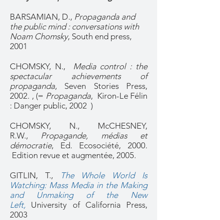
BARSAMIAN, D.,
Propaganda and
the public mind : conversations with
Noam Chomsky
, South end press,
2001
CHOMSKY, N.,
Media control : the
spectacular achievements of
propaganda
, Seven Stories Press,
2002. , (=
Propaganda
, Kiron-Le Félin
: Danger public, 2002 )
CHOMSKY, N., McCHESNEY,
R.W.,
Propagande, médias et
démocratie
, Ed. Ecosociété, 2000.
Edition revue et augmentée, 2005.
GITLIN, T.,
The Whole World Is
Watching: Mass Media in the Making
and Unmaking of the New
Left,
University of California Press,
2003​