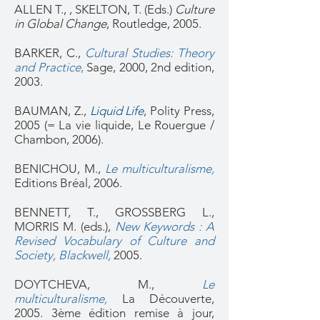
ALLEN T., , SKELTON, T. (Eds.)
Culture
in Global Change
, Routledge, 2005.
BARKER, C.,
Cultural Studies: Theory
and Practice
,
Sage, 2000, 2nd edition,
2003.
BAUMAN, Z.,
Liquid Life
,
Polity Press,
2005 (= La vie liquide, Le Rouergue /
Chambon, 2006).
BENICHOU, M.,
Le multiculturalisme,
Editions Bréal, 2006.
BENNETT, T., GROSSBERG L.,
MORRIS M. (eds.),
New Keywords : A
Revised Vocabulary of Culture and
Society, Blackwell
,
2005.
DOY
TCHEVA, M.,
Le
multiculturalisme,
La Découverte,
2005. 3ème édition remise à jour,