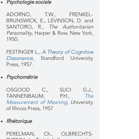
Psychologie sociale
ADORNO, T.W., FRENKEL-
BRUNSWICK, E., LEVINSON, D. and
SANTORO, R.,
The Authoritarian
Personality
, Harper & Row, New York,
1950.
FESTINGER L.,
A Theory of Cognitive
Dissonance
,
Standford University
Press, 1957.
Psychométrie
OSGOOD C., SUCI G.J.,
TANNENBAUM, P.H.,
The
Measurement of Meaning
,
U
niversity
of Illinois Press, 1957​
Rhétorique
PERELMAN, Ch., OLBRECHTS-