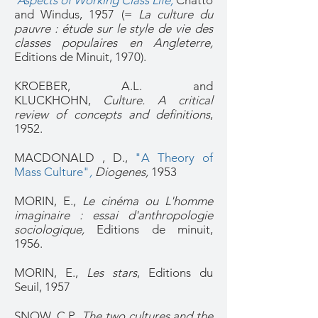
Aspects of Working Class Life,
Chatto
and Windus, 1957 (=
La culture du
pauvre : étude sur le style de vie des
classes populaires en Angleterre,
Editions de Minuit, 1970).
KROEBER, A.L. and
KLUCKHOHN,
Culture. A critical
review of concepts and definitions
,
1952.
MACDONALD , D.,
"A Theory of
Mass Culture"
,
Diogenes,
1953
MORIN, E.,
Le cinéma ou L'homme
imaginaire : essai d'anthropologie
sociologique,
Editions de minuit,
1956.
MORIN, E.,
Les stars
, Editions du
Seuil, 1957
SNOW, C.P.,
The two cultures and the