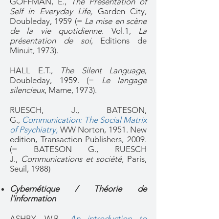
GOFFMAN, E.,
The Presentation of
Self in Everyday Life,
Garden City,
Doubleday, 1959 (=
La mise en scène
de la vie quotidienne
. Vol.1,
La
présentation de soi
, Editions de
Minuit, 1973).
HALL E.T.,
The Silent Language
,
Doubleday, 1959. (=
Le langage
silencieux
, Mame, 1973).
RUESCH, J., BATESON,
G.,
Communication: The Social Matrix
of Psychiatry,
WW Norton, 1951. New
edition, Transaction Publishers, 2009.
(= BATESON G., RUESCH
J.,
Communications et société,
Paris,
Seuil, 1988)
Cybernétique / Théorie de
l'information
ASHBY, W.R.,
An introduction to