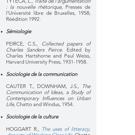
TYTECA, L.,
Traité de l'argumentation
: la nouvelle rhétorique
, Presses de
l'Université libre de Bruxelles, 1958;
Réédition 1992.
Sémiologie
PEIRCE, C.S.,
Collected papers of
Charles Sanders Peirce
. Edited by
Charles Hartshorne and Paul Weiss,
Harvard University Press,
1931-1958
.
Sociologie de la communication
CAUTER T., DOWNHAM, J.S.,
The
Communication of Ideas, a Study of
Contemporary Influences on Urban
Life
, Chatto and Windus, 1954.
Sociologie de la culture
HOGGART R.,
The uses of litteracy,