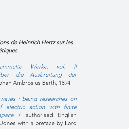
ions de Heinrich Hertz sur les
étiques
ammelte Werke, vol. II
über die Ausbreitung der
ohan Ambrosius Barth, 1894
 waves : being researches on
 electric action with finite
space
/ authorised English
. Jones with a preface by Lord