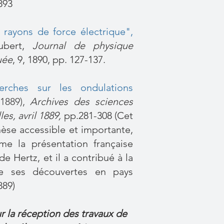
893
s rayons de force électrique"
,
oubert,
Journal de physique
uée
, 9, 1890, pp. 127-137.
erches sur les ondulations
1889)
,
Archives des sciences
es, avril 1889,
pp.281-308 (Cet
hèse accessible et importante,
e la présentation française
de Hertz, et il a contribué à la
de ses découvertes en pays
889)
r la réception des travaux de