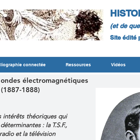
HISTO
(et de qu
Site édité
liographie connectée
Ressources
Vidéos
 ondes électromagnétiques
 (1887-1888)
 intérêts théoriques qui
déterminantes : la T.S.F.,
radio et la télévision