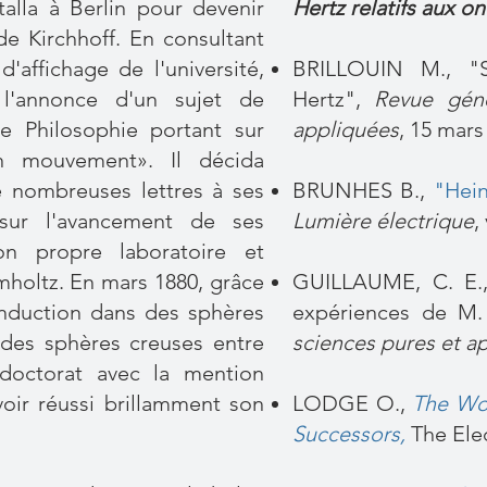
talla à Berlin pour devenir
Hertz relatifs aux 
de Kirchhoff. En consultant
'affichage de l'université,
​BRILLOUIN M., "
 l'annonce d'un sujet de
Hertz",
Revue géné
de Philosophie portant sur
appliquées
, 15 mars
 en mouvement». Il décida
e nombreuses lettres à ses
BRUNHES B.,
"Hein
sur l'avancement de ses
Lumière électrique
,
on propre laboratoire et
mholtz. En mars 1880, grâce
GUILLAUME, C. E.,
induction dans des sphères
expériences de M.
 des sphères creuses entre
sciences pures et a
 doctorat avec la mention
ir réussi brillamment son
LODGE O.,
The Wo
Successors
,
The Elec