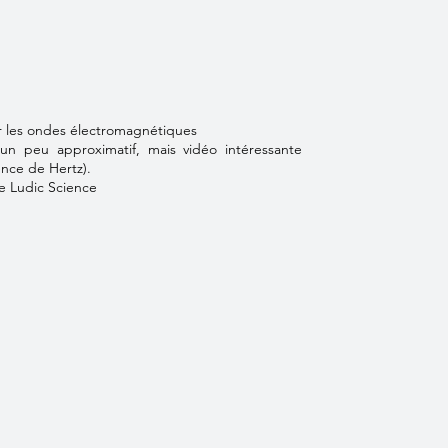
r les ondes électromagnétiques
un peu approximatif, mais vidéo intéressante
ence de Hertz).
e Ludic Science