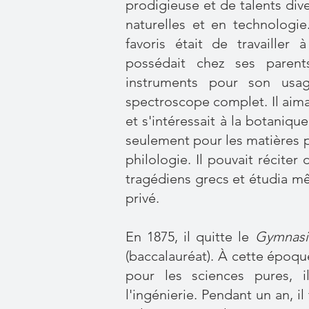
prodigieuse et de talents di
naturelles et en technologi
favoris était de travailler 
possédait chez ses parents
instruments pour son usa
spectroscope complet. Il aima
et s'intéressait à la botaniqu
seulement pour les matières p
philologie. Il pouvait récite
tragédiens grecs et étudia mê
privé.
En 1875, il quitte le
Gymnas
(baccalauréat). À cette époqu
pour les sciences pures, i
l'ingénierie. Pendant un an, i