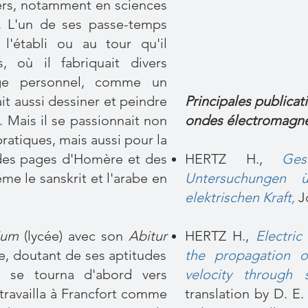
vers, notamment en sciences
e. L'un de ses passe-temps
à l'établi ou au tour qu'il
, où il fabriquait divers
ge personnel, comme un
it aussi dessiner et peindre
Principales publicat
e. Mais il se passionnait non
ondes électromagn
ratiques, mais aussi pour la
r des pages d'Homère et des
HERTZ H.,
Ges
me le sanskrit et l'arabe en
Untersuchungen 
elektrischen Kraft,
J
ium
(lycée) avec son
Abitur
HERTZ H.,
Electric
e, doutant de ses aptitudes
the propagation of
l se tourna d'abord vers
velocity through 
l travailla à Francfort comme
translation by D. E