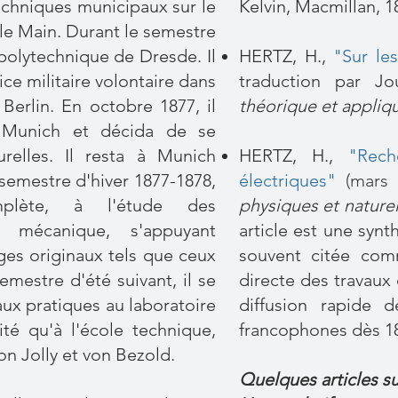
techniques municipaux sur le
Kelvin, Macmillan, 1
le Main. Durant le semestre
e polytechnique de Dresde. Il
HERTZ, H.,
"Sur le
ice militaire volontaire dans
traduction par J
erlin. En octobre 1877, il
théorique et appliq
de Munich et décida de se
relles. Il resta à Munich
HERTZ, H.,
"Rech
semestre d'hiver 1877-1878,
électriques"
(mars 
plète, à l'étude des
physiques et naturell
 mécanique, s'appuyant
article est une synt
ges originaux tels que ceux
souvent citée comm
mestre d'été suivant, il se
directe des travaux 
aux pratiques au laboratoire
diffusion rapide 
ité qu'à l'école technique,
francophones dès 1
von Jolly et von Bezold.
Quelques articles su