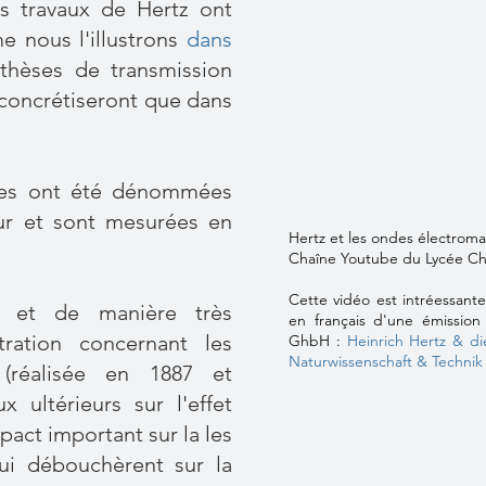
es travaux de Hertz ont
e nous l'illustrons
dans
thèses de transmission
e concrétiseront que dans
ues ont été dénommées
ur et sont mesurées en
Hertz et les ondes électrom
Chaîne Youtube du Lycée Ch
Cette vidéo est intréessant
, et de manière très
en français d'une émission
ration concernant les
GhbH :
Heinrich Hertz & d
Naturwissenschaft & Technik
 (réalisée en 1887 et
x ultérieurs sur l'effet
pact important sur la les
qui débouchèrent sur la