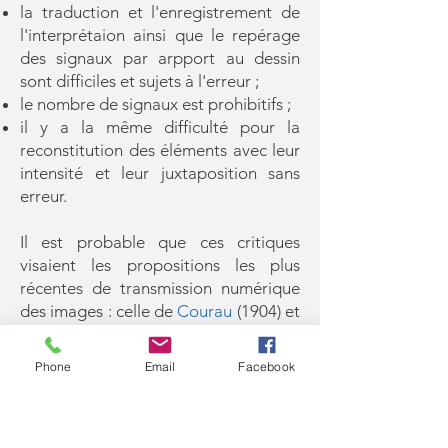
la traduction et l'enregistrement de
l'interprétaion ainsi que le repérage
des signaux par arpport au dessin
sont difficiles et sujets à l'erreur ;
le nombre de signaux est prohibitifs ;
il y a la même difficulté pour la
reconstitution des éléments avec leur
intensité et leur juxtaposition sans
erreur.
Il est probable que ces critiques
visaient les propositions les plus
récentes de transmission numérique
des images : celle de
Courau
(1904) et
celle de
Montagna
(1909), reprise
dans le brevet français de
Juan
Phone
Email
Facebook
Bortini et Giusepe Ascoli
, publié le 18
novembre 1910, cinq jours avant le
dépôt de sa propre demande.