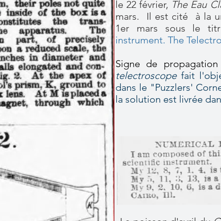
le 22 février,
The Eau Cl
mars. Il est cité
à la 
1er mars sous le t
instrument. The Telectr
Signe de propagation
telectroscope
fait l'ob
dans le "Puzzlers' Corn
la solution est livrée da