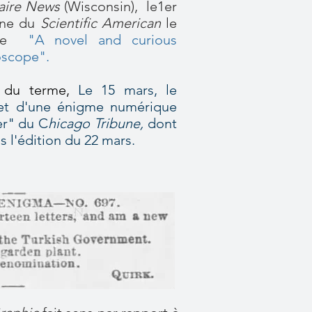
aire News
(Wisconsin), le1er
une du
Scientific American
le
itre
"A novel and curious
oscope".
 du terme,
Le 15 mars, le
jet d'une énigme numérique
er" du C
hicago Tribune,
dont
ns l'édition du 22 mars.