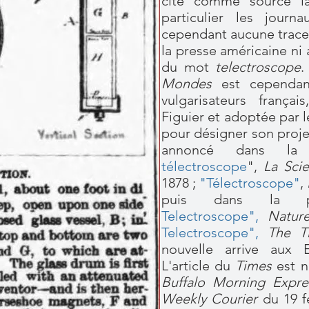
cite comme source la
particulier les journ
cependant aucune trace 
la presse américaine ni
du mot
telectroscope
.
Mondes
est cependant
vulgarisateurs frança
Figuier et adoptée par 
pour désigner son projet
annoncé dans la 
télectroscope
",
La Sci
1878 ;
"Télectroscope"
,
puis dans la pr
Telectroscope"
,
Natur
Telectroscope"
,
The T
nouvelle arrive aux E
L'article du
Times
est n
Buffalo Morning Expre
Weekly Courier
du 19 f