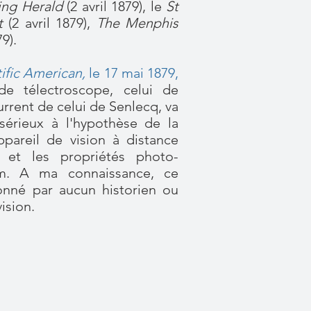
ing Herald
(2 avril 1879), le
St
at
(2 avril 1879),
The Menphis
79).
ific American,
le 17 mai 1879
,
de télectroscope, celui de
rrent de celui de Senlecq, va
érieux à l'hypothèse de la
pareil de vision à distance
té et les propriétés photo-
um. A ma connaissance, ce
onné par aucun historien ou
ision.