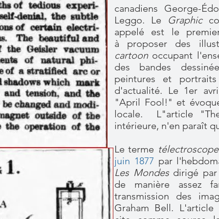
canadiens George-Édo
Leggo. Le
Graphic
com
appelé est le premier
à proposer des illust
cartoon
occupant l'ens
des bandes dessinée
peintures et portrait
d'actualité. Le 1er avr
"April Fool!" et évoqu
locale. L"article "Th
intérieure, n'en paraît q
Le terme
télectroscop
juin 1877
par l'hebdoma
Les Mondes
dirigé pa
de manière assez fan
transmission des imag
Graham Bell. L'article