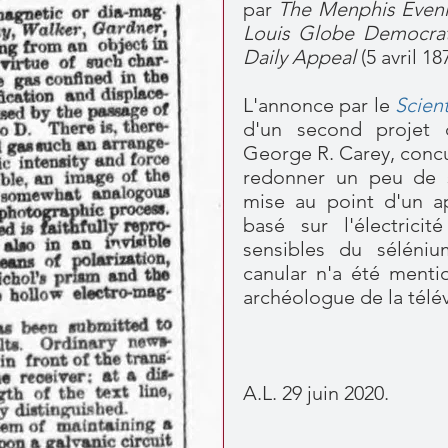
par
The Menphis Even
Louis Globe Democr
Daily Appeal
(5 avril 18
L'annonce par le
Scient
d'un second projet 
George R. Carey, concu
redonner un peu de s
mise au point d'un ap
basé sur l'électrici
sensibles du séléni
canular n'a été menti
archéologue de la télév
A.L. 29 juin 2020.