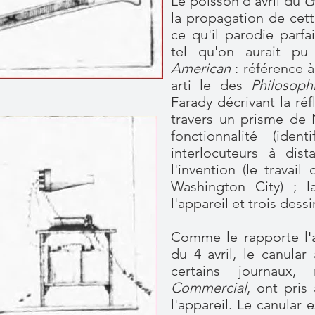
Le poisson d'avril du
G
la propagation de cett
ce qu'il parodie parfa
tel qu'on aurait p
American
: référence à
arti le des
Philosoph
Farady décrivant la ré
travers un prisme de N
fonctionnalité (ide
interlocuteurs à dist
l'invention (le travai
Washington City) ; l
l'appareil et trois dessi
Comme le rapporte l'
du 4 avril, le canular
certains journaux
Commercial
, ont pris
l'appareil. Le canular 