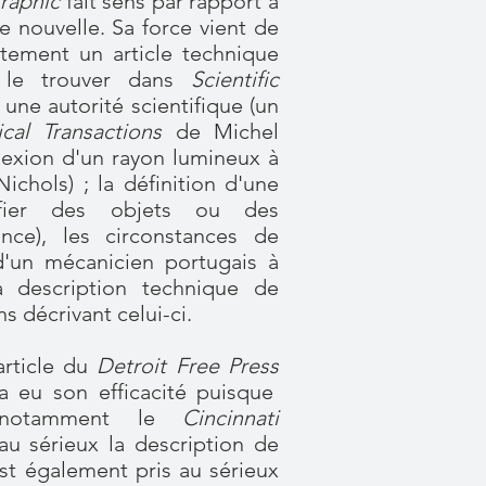
raphic
fait sens par rapport à
e nouvelle. Sa force vient de
itement un article technique
u le trouver dans
Scientific
 une autorité scientifique (un
ical Transactions
de Michel
flexion d'un rayon lumineux à
ichols) ; la définition d'une
ntifier des objets ou des
ance), les circonstances de
l d'un mécanicien portugais à
a description technique de
ns décrivant celui-ci.
article du
Detroit Free Press
 a eu son efficacité puisque
, notamment le
Cincinnati
 au sérieux la description de
est également pris au sérieux