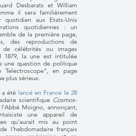
uard Desbarats et William
me il sera familièrement
 quotidien aux Etats-Unis
rations quotidiennes : un
emble de la première page,
s, des reproductions de
s de célébrités ou images
il 1879, la une est intitulée
e une question de politique
e Telectroscope", en page
ue plus sérieux.
e
a été
lancé en France le 28
daire scientifique
Cosmos-
r l'Abbé Moigno, annonçant,
taisiste une appareil de
es qu'aurait mis au point
 de l'hebdomadaire français