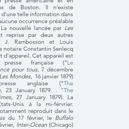
 presse américaine et en
aux de Boston. Il n'existe
d'une telle information dans
 aucune occurrence préalable
 La nouvelle lancée par
Les
 reprise par deux autres
is, J. Rambosson et Louis
le notaire Constantin Senlecq
 d'appareil. Cet appareil est
presse française (
"
Le
ence pour tous
, 7 décembre
Les Mondes
, 16 janvier 1879)
esse anglaise (
"
The
e
, 23 January 1879. .
"The
imes
, 27 January 1879). La
tats-Unis à la mi-férvrier.
otamment reproduit dans le
ss
du 17 février, le
Buffalo
évrier,
Inter-Ocean
(Chicago)