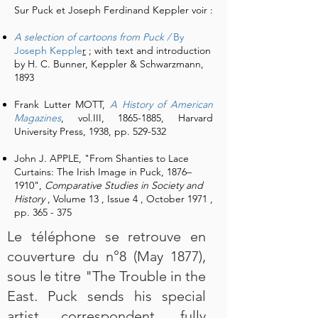
Sur Puck et Joseph Ferdinand Keppler voir :
A selection of cartoons from Puck /
By
Joseph Kepple
r
; with text and introduction
by H. C. Bunner, Keppler & Schwarzmann,
1893
Frank Lutter MOTT,
A History of American
Magazines
, vol.III,
1865-1885
, Harvard
University Press, 1938, pp. 529-532
John J. APPLE, "From Shanties to Lace
Curtains: The Irish Image in Puck, 1876–
1910",
Comparative Studies in Society and
History
, Volume 13 , Issue 4 , October 1971 ,
pp. 365 - 375
Le téléphone se retrouve en
couverture du n°8 (May 1877),
sous le titre "The Trouble in the
East. Puck sends his special
artist correspondent, fully