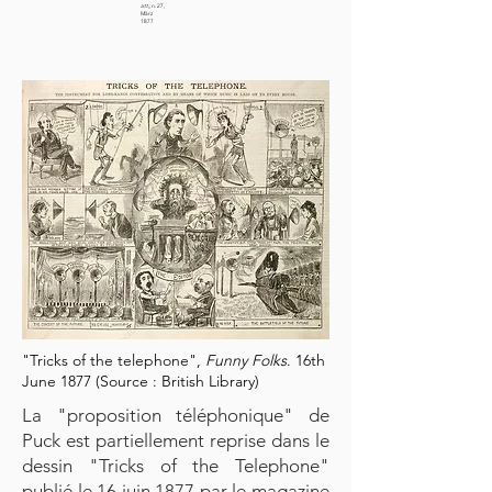
att
,; n. 27,
März
1877
"Tricks of the telephone",
Funny Folks
. 16th
June 1877 (Source : British Library)
La "proposition téléphonique" de
Puck est partiellement reprise dans le
dessin "Tricks of the Telephone"
publié le 16 juin 1877 par le magazine