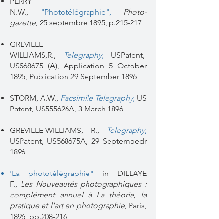
PERRY
N.W.,
"Phototélégraphie",
Photo-
gazette
, 25 septembre 1895, p.215-217
GREVILLE-
WILLIAMS,R.,
Telegraphy
,
USPatent,
US568675 (A), Application 5 October
1895, Publication 29 September 1896
STORM, A.W.,
Facsimile Telegraphy,
US
Patent,
US555626A,
3 March 1896
GREVILLE-WILLIAMS, R.,
Telegraphy
,
USPatent, US568675A, 29 Septembedr
1896
'
La phototélégraphie"
in DILLAYE
F.,
Les Nouveautés photographiques :
complément annuel à La théorie, la
pratique et l'art en photographie
, Paris,
1896, pp.208-216