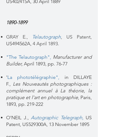
US402415A, 30 April 1889
1890-1899
GRAY E.,
Telautograph
,
US Patent,
US494562A,
4 April 1893.
"The Telautograph",
Manufacturer and
Builder,
April 1893, pp. 76-77
'
La phototélégraphie
",
in DILLAYE
F.,
Les Nouveautés photographiques :
complément annuel à La théorie, la
pratique et l'art en photographie
, Paris,
1893, pp. 219-222
O'NEIL J.,
Autographic Telegraph
,
US
Patent, US529300A, 13 November 1895