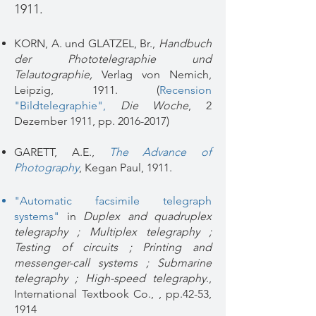
1911.
KORN, A. und GLATZEL, Br.,
Handbuch
der Phototelegraphie und
Telautographie,
Verlag von Nemich,
Leipzig, 1911. (
Recension
"Bildtelegraphie"
,
Die Woche
, 2
Dezember 1911, pp.
2016-2017)
GARETT, A.E.,
The Advance of
Photography
, Kegan Paul, 1911.
"Automatic facsimile telegraph
systems"
in
Duplex and quadruplex
telegraphy ; Multiplex telegraphy ;
Testing of circuits ; Printing and
messenger-call systems ; Submarine
telegraphy ; High-speed telegraphy
.,
International Textbook Co., , pp.42-53,
1914