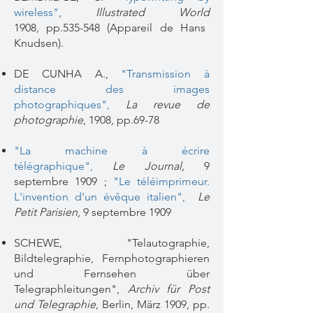
wireless"
,
Illustrated World
1908,
pp.535-548 (Appareil de Hans
Knudsen).
DE CUNHA A.,
"Transmission à
distance des images
photographiques",
La revue de
photographie
, 1908, pp.69-78
"La machine à écrire
télégraphique"
,
Le Journal,
9
septembre 1909 ;
"Le téléimprimeur.
L'invention d'un évêque italien"
,
Le
Petit Parisien
, 9 septembre 1909
SCHEWE, "Telautographie,
Bildtelegraphie, Fernphotographieren
und Fernsehen über
Telegraphleitungen",
Archiv für Post
und Telegraphie
, Berlin, März 1909, pp.