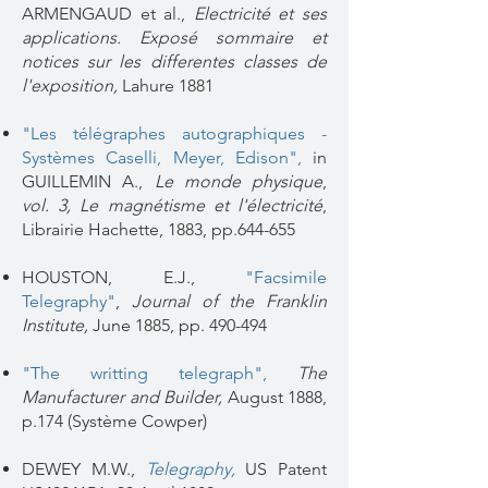
ARMENGAUD et al.,
Electricité et ses
applications. Exposé sommaire et
notices sur les differentes classes de
l'exposition,
Lahure 1881
"Les télégraphes autographiques -
Systèmes Caselli, Meyer, Edison"
,
in
GUILLEMIN A.,
Le monde physique
,
vol. 3, Le magnétisme et l'électricité
,
Librairie Hachette, 1883, pp.644-655
HOUSTON, E.J.,
"Facsimile
Telegraphy"
,
Journal of the Franklin
Institute,
June 1885, pp. 490-494
"The writting telegraph"
,
The
Manufacturer and Builder,
August 1888,
p.174 (Système Cowper)
DEWEY M.W.,
Telegraphy
,
US Patent