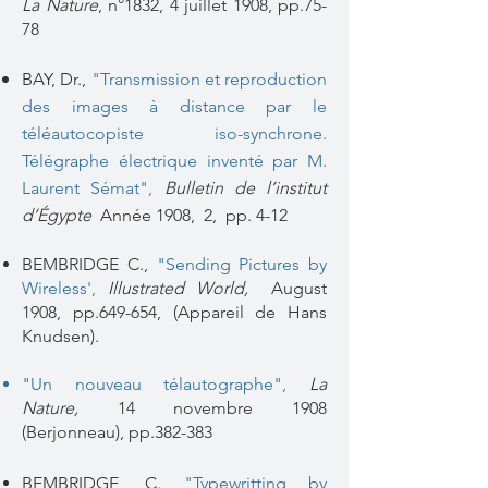
La Nature
, n°1832, 4 juillet 1908, pp.75-
78
BAY, Dr.,
"Transmission et reproduction
des images à distance par le
téléautocopiste iso-synchrone.
Télégraphe électrique inventé par M.
Laurent Sémat",
Bulletin de l’institut
d’Égypte
Année 1908,
2,
pp. 4-12
BEMBRIDGE C.,
"Sending Pictures by
Wireless',
Illustrated World,
August
1908, pp.649-654, (Appareil de Hans
Knudsen).
"Un nouveau télautographe",
La
Nature,
14 novembre 1908
(Berjonneau), pp.382-383
BEMBRIDGE, C.
"Typewritting by