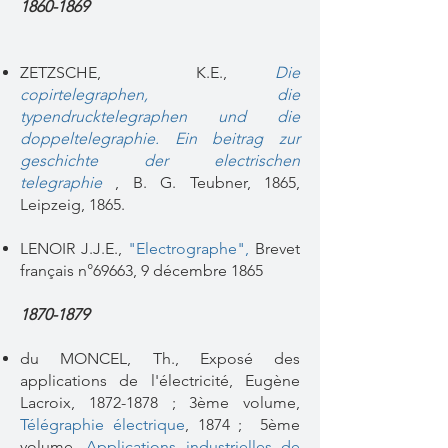
1860-1869
ZETZSCHE, K.E.,
Die
copirtelegraphen, die
typendrucktelegraphen und die
doppeltelegraphie. Ein beitrag zur
geschichte der electrischen
telegraphie
, B. G. Teubner, 1865,
Leipzeig, 1865.
LENOIR J.J.E.,
"Electrographe"
,
Brevet
français n°
69663, 9 décembre 1865
1870-1879
du MONCEL, Th., Exposé des
applications de l'électricité, Eugène
Lacroix,
1872-1878
; 3ème volume,
Télégraphie électrique
,
1874 ; 5ème
volume,
Applications industrielles de