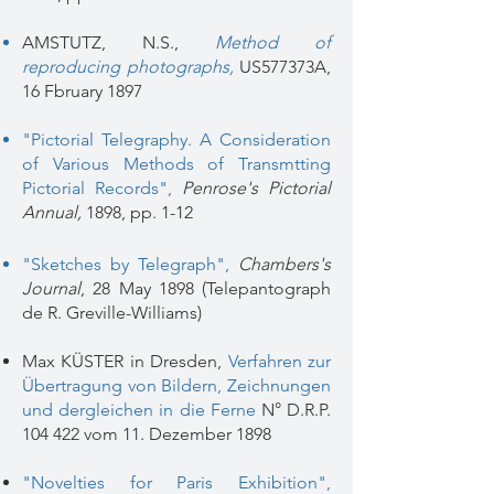
AMSTUTZ, N.S.,
Method of
reproducing photographs,
US577373A,
16 Fbruary 1897
"Pictorial Telegraphy. A Consideration
of Various Methods of Transmtting
Pictorial Records"
,
Penrose's Pictorial
Annual,
1898, pp. 1-12
"Sketches by Telegraph"
,
Chambers's
Journal
, 28 May 1898 (Telepantograph
de R. Greville-Williams)
Max KÜSTER in Dresden,
Verfahren zur
Übertragung von Bildern, Zeichnungen
und dergleichen in die Ferne
N° D.R.P.
104 422 vom 11. Dezember 1898
"Novelties for Paris Exhibition"
,