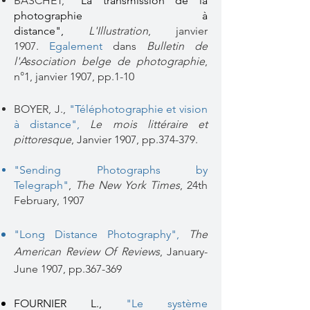
BASCHET,
"La transmission de la
photographie à
distance",
L'Illustration
, janvier
1907.
Egalement
dans
Bulletin de
l'Association belge de photographie
,
n°1, janvier 1907, pp.1-10
BOYER, J.,
"
Téléphotographie et vision
à distance"
,
Le mois littéraire et
pittoresque
, Janvier 1907, pp.374-379.
"Sending Photographs by
Telegraph"
,
The New York Times
, 24th
February, 1907
"Long Distance Photography",
The
American Review Of Reviews
, January-
June 1907, pp.367-369
FOURNIER L.,
"Le système