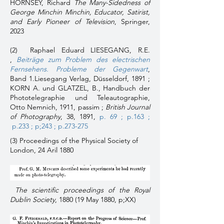
HORNSEY, Richard
The Many-Sidedness of
George Minchin Minchin, Educator, Satirist,
and Early Pioneer of Television
, Springer,
2023
(2) Raphael Eduard LIESEGANG, R.E.
,
Beiträge zum Problem des electrischen
Fernsehens. Probleme der Gegenwart
,
Band 1.Liesegang Verlag, Düsseldorf, 1891 ;
KORN A. und GLATZEL, B., Handbuch der
Phototelegraphie und Teleautographie,
Otto Nemnich, 1911, passim ;
British Journal
of Photography
, 38, 1891,
p. 69 ;
p.163 ;
p.233 ;
p;243 ;
p.273-275
(3) Proceedings of the Physical Society of
London, 24 Aril 1880
The scientific proceedings of the Royal
Dublin Society
, 1880 (19 May 1880, p;XX)