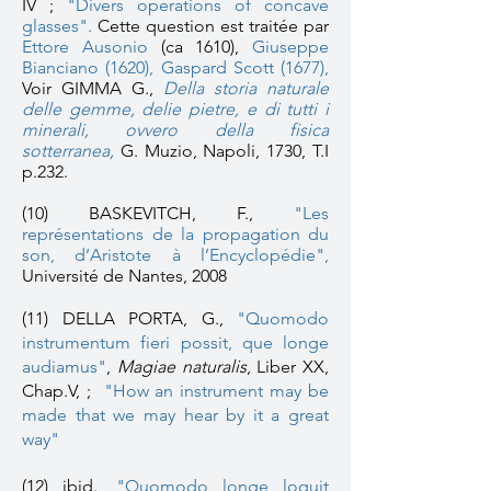
IV ;
"Divers operations of concave
glasses".
Cette question est traitée par
Ettore Ausonio
(ca 1610),
Giuseppe
Bianciano (1620)
,
Gaspard Scott (1677)
,
Voir GIMMA G.,
Della storia naturale
delle gemme, delie pietre, e di tutti i
minerali, ovvero della fisica
sotterranea
,
G. Muzio, Napoli, 1730, T.I
p.232.
(10) BASKEVITCH, F.,
"Les
représentations de la propagation du
son, d’Aristote à l’Encyclopédie"
,
Université de Nantes, 2008
(11) DELLA PORTA, G.,
"Quomodo
instrumentum fieri possit, que longe
audiamus"
,
Magiae naturalis
, Liber XX,
Chap.V, ;
"How an instrument may be
made that we may hear by it a great
way"
(12) ibid.,
"Quomodo longe loquit