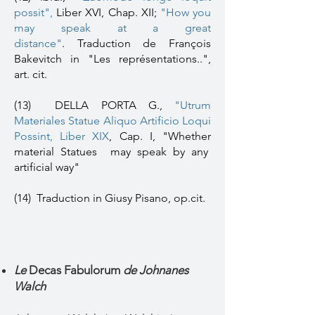
possit"
,
Liber XVI, Chap. XII;
"
How you
may speak at a great
distance"
.
Traduction de François
Bakevitch in "Les représentations..",
art. cit.
(13) DELLA PORTA G.,
"Utrum
Materiales Statue Aliquo Artificio Loqui
Possint
, Liber XIX
, Cap. I,
"Whether
material Statues may speak by any
artificial way"
(14) Traduction in Giusy Pisano, op.cit.
Le
Decas Fabulorum
de Johnanes
Walch