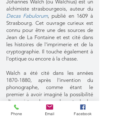
Johannes Walch (ou Walchius) est un
alchimiste strasbourgeois, auteur du
Decas Fabulorum
, publié en 1609 à
Strasbourg. Cet ouvrage curieux est
connu pour être une des sources de
Jean de La Fontaine et est cité dans
les histoires de l'imprimerie et de la
cryptographie. Il touche également à
l'optique ou encore à la chasse.
Walch a été cité dans les années
1870-1880
, après l'invention du
phonographe, comme étant le
premier à avoir imaginé la possibilité
d'enregistrer les paroles et de les
restituer. Il connaissait la
Magis
Phone
Email
Facebook
naturalis
de Porta, qu'il cite à
plusieurs reprises et qu'il qualifie
d'"homme le plus célèbre et le plus
ingénieux".