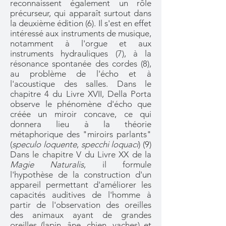
reconnaissent également un rôle
précurseur, qui apparaît surtout dans
la deuxième édition (6).
Il s'est en effet
intéressé aux instruments de musique,
notamment à l'orgue et aux
instruments hydrauliques (7), à la
résonance spontanée des cordes (8),
au problème de l'écho et à
l'acoustique des salles. Dans le
chapitre 4 du Livre XVII, Della Porta
observe le phénomène d'écho que
créée un miroir concave, ce qui
donnera lieu à la théorie
métaphorique des "miroirs parlants"
(
speculo loquente
,
specchi loquaci
) (9)
D
ans le chapitre V du Livre XX de la
Magie Naturalis
,
il formule
l'hypothèse de la construction d'un
appareil permettant d'améliorer les
capacités auditives de l'homme à
partir de l'observation des oreilles
des animaux ayant de grandes
oreilles (lapin, âne, chien, vaches) et