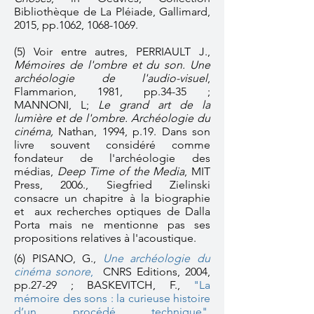
Bibliothèque de La Pléiade, Gallimard,
2015, pp.1062,
1068-1069
.
(5) Voir entre autres, PERRIAULT J.,
Mémoires de l'ombre et du son. Une
archéologie de l'audio-visuel
,
Flammarion, 1981, pp.34-35 ;
MANNONI, L;
Le grand art de la
lumière et de l'ombre. Archéologie du
cinéma,
Nathan, 1994, p.19.
Dans son
livre souvent considéré comme
fondateur de l'archéologie des
médias,
Deep Time of the Media
, MIT
Press, 2006., Siegfried Zielinski
consacre un chapitre à la biographie
et aux recherches optiques de Dalla
Porta mais ne mentionne pas ses
propositions relatives à l'acoustique.
(6) PISANO, G.,
Une archéologie du
cinéma sonore
,
CNRS Editions, 2004,
pp.27-29 ; BASKEVITCH, F.,
"La
mémoire des sons : la curieuse histoire
d’un procédé technique".