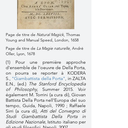
Page de titre de
Natural Magick
, Thomas
Young and Manual Speed, London, 1658
Page de titre de
La Magie naturelle
, André
Oller, Lyon, 1678
(1) Pour une première approche
d'ensemble de l'oeuvre de Della Porta,
on pourra se reporter à KODERA
S.,
"Giambattista della Porta"
, in ZALTA
E.N., (ed.)
The Stanford Encyclopedia
of Philosophy,
Summer 2015. Voir
également M. Torrini (a cura di), Giovan
Battista Della Porta nell'Europa del suo
tempo, Guida, Napoli, 1990 ; Raffaele
Sirri (a cura di),
Atti del Convegno di
Studi Giambattista Della Porta in
Edizione Nazionale
, Istituto italiano per
gli studi filosofici, Napoli, 2007.