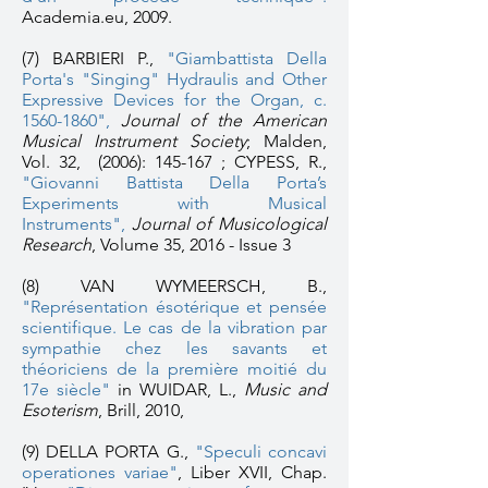
Academia.eu, 2009.
(7) BARBIERI P.,
"Giambattista Della
Porta's "Singing" Hydraulis and Other
Expressive Devices for the Organ, c.
1560-1860
",
Journal of the American
Musical Instrument Society
; Malden,
Vol. 32,
(2006): 145-167 ; CYPESS, R.,
"Giovanni Battista Della Porta’s
Experiments with Musical
Instruments",
Journal of Musicological
Research
, Volume 35, 2016 - Issue 3
(8) VAN WYMEERSCH, B.,
"
Représentation ésotérique et pensée
scientifique. Le cas de la vibration par
sympathie chez les savants et
théoriciens de la première moitié du
17e siècle"
in WUIDAR, L.,
Music and
Esoterism
, Brill, 2010,
(9) DELLA PORTA G.,
"Speculi concavi
operationes variae"
, Liber XVII, Chap.