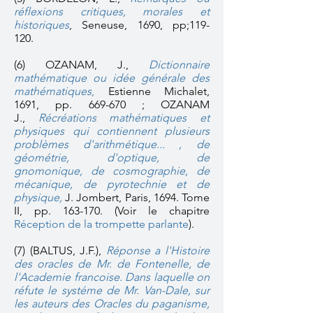
réflexions critiques, morales et
historiques
, Seneuse, 1690, pp;119-
120.
(6)
OZANAM, J
.,
Dictionnaire
mathématique ou idée générale des
mathématiques
,
Estienne Michalet,
1691, pp. 669-670 ; OZANAM
J.,
Récréations mathématiques et
physiques qui contiennent plusieurs
problèmes d'arithmétique... , de
géométrie, d'optique, de
gnomonique, de cosmographie, de
mécanique, de pyrotechnie et de
physique
,
J. Jombert, Paris, 1694. Tome
II, pp. 163-170. (Voir le chapitre
Réception de la trompette parlante
).
(7)
(BALTUS, J.F.),
Réponse a l'Histoire
des oracles de Mr. de Fontenelle, de
l'Academie francoise. Dans laquelle on
réfute le systéme de Mr. Van-Dale, sur
les auteurs des Oracles du paganisme,