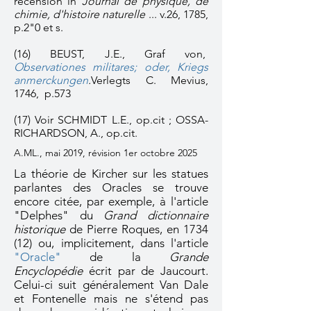
recension
in
Journal de physique, de
chimie, d'histoire naturelle
... v.26, 1785,
p.2"0 et s.
(16)
BEUST, J.E., Graf von,
Observationes militares; oder, Kriegs
anmerckungen
.
Verlegts C. Mevius,
1746, p.573
(17)
Voir SCHMIDT L.E., op.cit ; OSSA-
RICHARDSON, A., op.cit.
A.ML., mai 2019, révision 1er octobre 2025
La théorie de Kircher sur les statues
parlantes des Oracles se trouve
encore citée, par exemple, à l'article
"Delphes" du
Grand dictionnaire
historique
de Pierre Roques, en 1734
(12) ou, implicitement, dans l'article
"Oracle"
de la
Grande
Encyclopédie
écrit par de Jaucourt.
Celui-ci suit généralement Van Dale
et Fontenelle mais ne s'étend pas