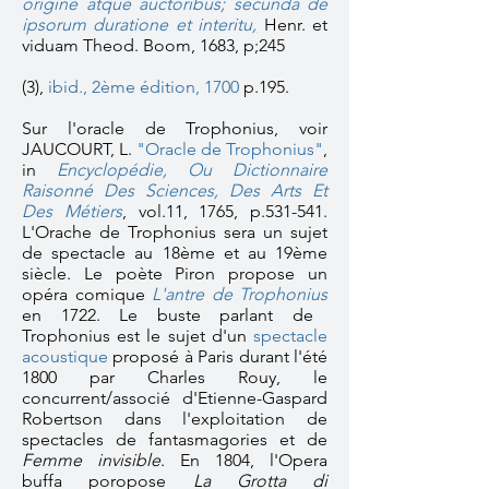
origine atque auctoribus; secunda de
ipsorum duratione et interitu
,
Henr. et
viduam Theod. Boom, 1683, p;245
(3),
ibid., 2ème édition, 1700
p.195.
Sur l'oracle de Trophonius, voir
JAUCOURT, L.
"Oracle de Trophonius"
,
in
Encyclopédie, Ou Dictionnaire
Raisonné Des Sciences, Des Arts Et
Des Métiers
,
vol.11, 1765, p.531-541.
L'Orache de Trophonius sera un sujet
de spectacle au 18ème et au 19ème
siècle. Le poète Piron propose un
opéra comique
L'antre de Trophonius
en 1722.
Le buste parlant de
Trophonius est le sujet d'un
spectacle
acoustique
proposé à Paris durant l'été
1800 par Charles Rouy, le
concurrent/associé d'Etienne-Gaspard
Robertson dans l'exploitation de
spectacles de fantasmagories et de
Femme invisible
. En 1804, l'Opera
buffa poropose
La Grotta di