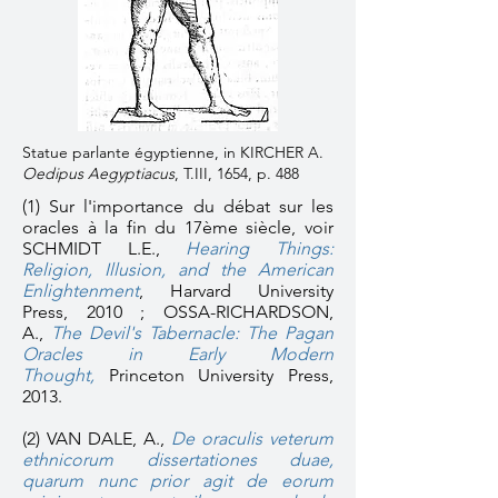
Statue parlante égyptienne, in KIRCHER A.
Oedipus Aegyptiacus
, T.III, 1654, p. 488
(1)
Sur l'importance du débat sur les
oracles à la fin du 17ème siècle, voir
SCHMIDT L.E.,
Hearing Things:
Religion, Illusion, and the American
Enlightenment
,
Harvard University
Press, 2010 ; OSSA-RICHARDSON,
A.
,
The Devil's Tabernacle: The Pagan
Oracles in Early Modern
Thought,
Princeton University Press,
2013.
(2) VAN DALE, A.,
De oraculis veterum
ethnicorum dissertationes duae,
quarum nunc prior agit de eorum