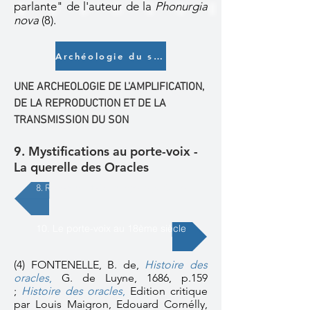
parlante" de l'auteur de la
Phonurgia
nova
(8).
Archéologie du son
UNE ARCHEOLOGIE DE L'AMPLIFICATION,
DE LA REPRODUCTION ET DE LA
TRANSMISSION DU SON
9. Mystifications au porte-voix -
La querelle des Oracles
8. Réception de la trompette parlante
10. Le porte-voix au 18ème siècle
(4) FONTENELLE, B. de,
Histoire des
oracles
,
G. de Luyne, 1686, p.159
;
Histoire des oracles
,
Edition critique
par Louis Maigron, Edouard Cornélly,