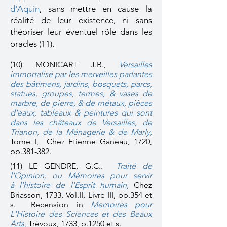
d'Aquin
, sans mettre en cause la
réalité de leur existence, ni sans
théoriser leur éventuel rôle dans les
oracles (11).
(10) MONICART J.B.,
Versailles
immortalisé par les merveilles parlantes
des bâtimens, jardins, bosquets, parcs,
statues, groupes, termes, & vases de
marbre, de pierre, & de métaux, pièces
d'eaux, tableaux & peintures qui sont
dans les châteaux de Versailles, de
Trianon, de la Ménagerie & de Marly
,
Tome I, Chez Etienne Ganeau, 1720,
pp.381-382.
(11)
LE GENDRE, G.C..
Traité de
l'Opinion, ou Mémoires pour servir
à l'histoire de l'Esprit humain
,
Chez
Briasson, 1733, Vol.II, Livre III, pp.354 et
s. Recension in
Memoires pour
L'Histoire des Sciences et des Beaux
Arts
,
T
révoux, 1733, p.1250 et s.