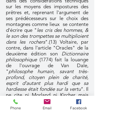
dans des considérations techniques
sur les moyens des impostures des
prêtres et, reprenant l'argument de
ses prédécesseurs sur le choix des
montagnes comme lieux se contente
d'écrire que "
les cris des hommes, &
le son des trompettes se multiplioient
dans les rochers
".(13) Voltaire, par
contre, dans l'article "Oracles" de la
deuxième édition son
Dictionnaire
philosophique
(1774) fait la louange
de l'ouvrage de Van Dale,
"
philosophe humain, savant très-
profond, citoyen plein de charité,
esprit d’autant plus hardi que sa
hardiesse était fondée sur la vertu
". Il
ne cite ni Morland ni Kircher mais
s'amuse par contre de la visite des
couvents et église ordonnée par
Phone
Email
Facebook
Henri VIII qui mit en évidence les
fourberies des prêtres et notamment
"
les sarbacanes, qui passaient de la
sacristie dans la voûte de l’église, par