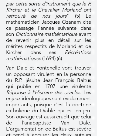
par cette sorte d'instrument que le P.
Kircher et le Chevalier Morland ont
retrouvé de nos jours
" (5) Le
mathématicien Jacques Ozanam cite
ce passage l'année suivante dans
son
Dictionnaire mathématique
avant
de revenir plus en détail sur les
mérites respectifs de Morland et de
Kircher dans ses
Récréations
mathématiques
(1694) (6)
Van Dale et Fontenelle vont trouver
un opposant virulent en la personne
du R.P. jésuite Jean-François Baltus
qui publie en 1707 une virulente
Réponse à l'Histoire des oracles
. Les
enjeux idéologiques sont évidemment
importants, puisque c'est la doctrine
catholique du Diable qui est en jeu.
Son ouvrage est aussi érudit que celui
de l'anabaptiste Van Dale.
L'argumentation de Baltus est sévère
et tend à accuser les deux auteurs