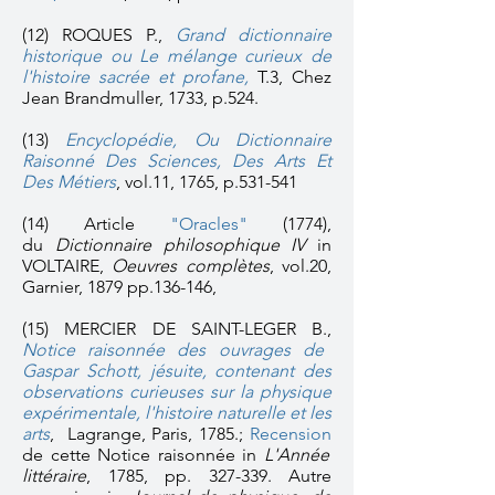
(12)
ROQUES P.,
Grand dictionnaire
historique ou Le mélange curieux de
l'histoire sacrée et profane,
T.3,
Chez
Jean Brandmuller,
1733, p.524.
(13)
Encyclopédie, Ou Dictionnaire
Raisonné Des Sciences, Des Arts Et
Des Métiers
, vol.11, 1765, p.531-541
(14)
Article
"Oracles"
(1774)
,
du
Dictionnaire philosophique IV
in
VOLTAIRE,
Oeuvres complètes
, vol.20,
Garnier, 1879 pp.136-146,
(15)
MERCIER DE SAINT-LEGER B.,
Notice raisonnée des ouvrages de
Gaspar Schott, jésuite, contenant des
observations curieuses sur la physique
expérimentale, l'histoire naturelle et les
arts
,
Lagrange, Paris, 1785.;
Recension
de
cette Notice raisonnée in
L'Année
littéraire
, 1785, pp. 327-339.
Autre