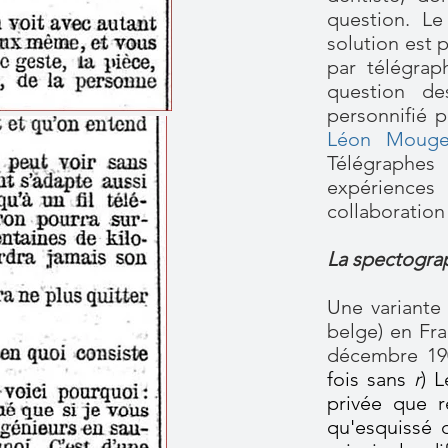
question. Le
solution est 
par télégrap
question de
personnifié p
Léon Mouge
Télégraphes
expérience
collaboration 
La spectograp
Une variante 
belge) en Fra
décembre 190
fois sans
r
)
L
privée que r
qu'esquissé d