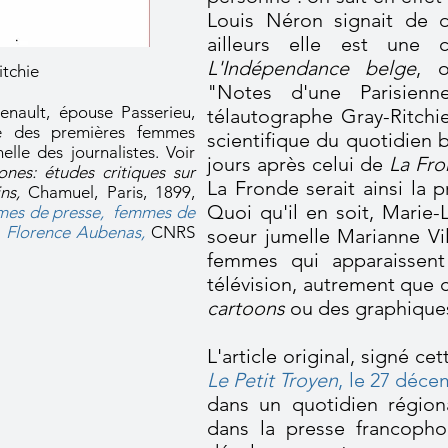
Louis Néron signait de d
ailleurs elle est une c
L'Indépendance belge
, o
itchie
"Notes d'une Parisienn
enault, épouse Passerieu,
télautographe Gray-Ritchi
e des premières femmes
scientifique du quotidien be
elle des journalistes. Voir
jours après celui de
La Fro
nes: études critiques sur
La Fronde serait ainsi la 
ins,
Chamuel,
Paris, 1899,
Quoi qu'il en soit, Marie
es de presse, femmes de
 à Florence Aubenas,
CNRS
soeur jumelle Marianne Vi
femmes qui apparaissent
télévision, autrement qu
cartoons
ou des graphiques
L'article original, signé ce
Le Petit Troyen
, le 27 déc
dans un quotidien régiona
dans la presse francopho