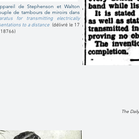
ppareil de Stephenson et Walton
couple de tambours de miroirs dans
ratus for transmitting electrically
sentations to a distance
(délivré le 17
B218766)
The Dail