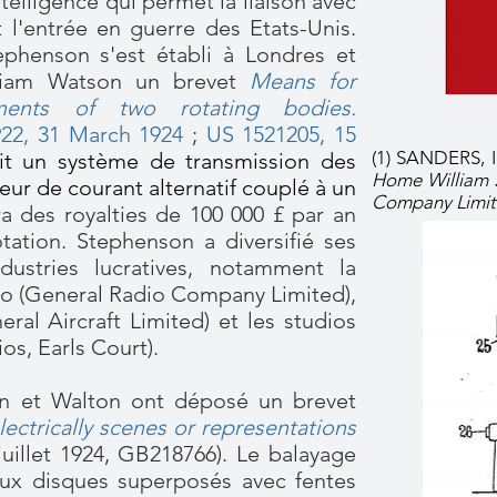
telligence qui permet la liaison avec
t l'entrée en guerre des Etats-Unis.
ephenson s'est établi à Londres et
lliam Watson un brevet
Means for
ments of two rotating bodies
.
22, 31 March 1924
;
US 1521205, 15
(
1) SANDERS, I.
it un système de transmission des
Home William 
eur de courant alternatif couplé à un
Company Limit
a des royalties de 100 000 £ par an
ation. Stephenson a diversifié ses
ndustries lucratives, notamment la
dio (General Radio Company Limited),
eral Aircraft Limited) et les studios
s, Earls Court).
on et Walton ont déposé un brevet
lectrically scenes or representations
juillet 1924, GB218766). Le balayage
eux disques superposés avec fentes