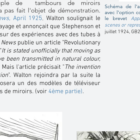
uple de tambours de miroirs
Schéma de l'a
a pas fait l'objet de démonstration.
avec l'option 
ews
, April 1925
,
Walton soulignait le
le brevet
Appa
scenes or repre
layage et annonçait que Stephenson et
juillet 1924, G
 sur des expériences avec des tubes à
y News
publie un article "Revolutionary
"
It is stated unofficially that moving as
ve been transmitted in natural colour,
. Mais l'article précisait "
The invention
tion
". Walton rejoindra par la suite la
sera un des modèles de téléviseur
s de miroirs. (voir
4ème partie
)
.