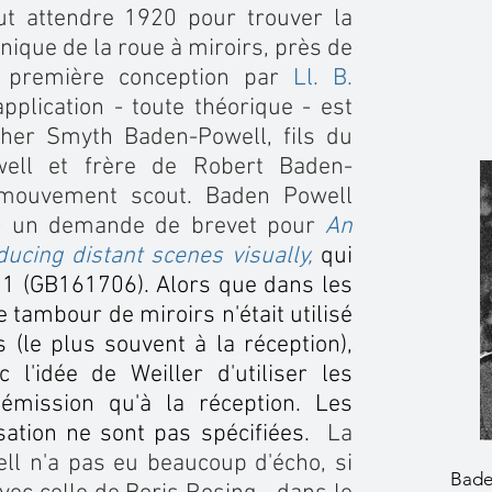
ut attendre 1920 pour trouver la
nique de la roue à miroirs, près de
a première conception par
Ll. B.
pplication - toute théorique - est
her Smyth Baden-Powell, fils du
ell et frère de Robert Baden-
 mouvement scout. Baden Powell
20 un demande de brevet pour
An
ducing distant scenes visually,
qui
921 (GB161706). Alors que dans les
 tambour de miroirs n'était utilisé
 (le plus souvent à la réception),
l'idée de Weiller d'utiliser les
émission qu'à la réception. Les
sation ne sont pas spécifiées.
La
ll n'a pas eu beaucoup d'écho, si
Bade