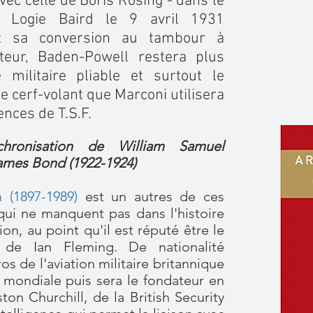
 avec celle de Boris Rosing - dans le
 Logie Baird le 9 avril 1931
t sa conversion au tambour à
nteur, Baden-Powell restera plus
 militaire pliable et surtout le
de cerf-volant que Marconi utilisera
nces de T.S.F.
hronisation de William Samuel
ames Bond (1922-1924)
 (1897-1989)
est un autres de ces
i ne manquent pas dans l'histoire
ion, au point qu'il est réputé être le
e Ian Fleming. De nationalité
os de l'aviation militaire britannique
mondiale puis sera le fondateur en
on Churchill, de la British Security