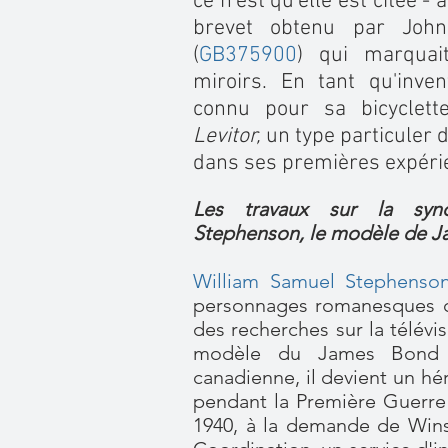
ce n'est qu'elle est citée -
brevet obtenu par John
(
GB375900
) qui marquai
miroirs. En tant qu'inve
connu pour sa bicyclette
Levitor,
un type particuler 
dans ses premières expérie
Les travaux sur la sync
Stephenson, le modèle de J
William Samuel Stephenson
personnages romanesques qu
des recherches sur la télévis
modèle du James Bond d
canadienne, il devient un hér
pendant la Première Guerre 
1940, à la demande de Winst