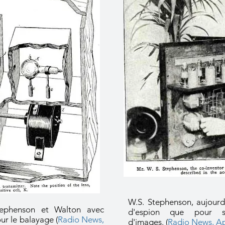
W.S. Stephenson, aujourd'
tephenson et Walton avec
d'espion que pour s
ur le balayage (
Radio News,
d'images. (
Radio News, Ap