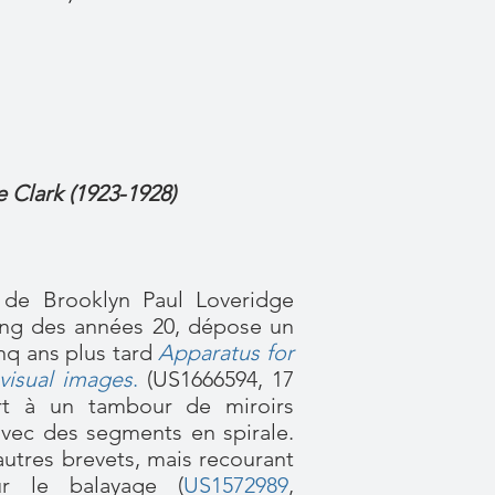
 Clark (1923-1928)
r de Brooklyn Paul Loveridge
 long des années 20, dépose un
inq ans plus tard
Apparatus for
 visual images
.
(US1666594, 17
ourt à un tambour de miroirs
avec des segments en spirale.
'autres brevets, mais recourant
r le balayage (
US1572989
,