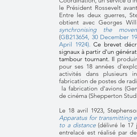
Coordination, un service d'in
le Président Rossevelt avan
Entre les deux guerres, St
obtient avec Georges Wi
synchronising the move
(
GB213654, 30 December 19
April 1924
).
Ce brevet décr
signaux à partir d'un générat
tambour tournant. Il
produir
pour ses 18 années d'explot
activités dans plusieurs i
fabrication de postes de ra
la fabrication d'avions (Gen
de cinéma (Shepperton Studio
Le 18 avril 1923, Stephens
Apparatus for transmitting e
to a distance
(délivré le 17 
entrelacé est réalisé par d