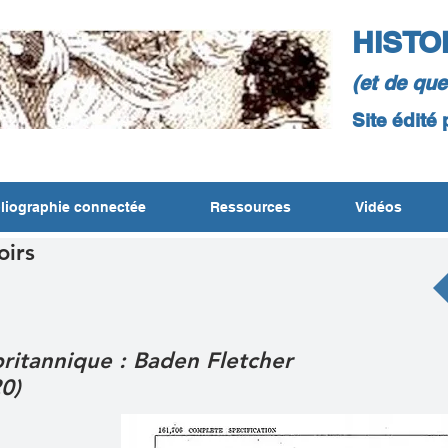
HISTO
(et de qu
Site édité
liographie connectée
Ressources
Vidéos
oirs
britannique : Baden Fletcher
0)