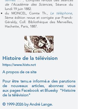
termes :..."
,
Comptes rendus des séances
de l'Académie des Sciences
, Séance du
lundi 19 juin 1882.
du MONCEL, Comte Th.,
Le téléphone
,
5ème édition revue et corrigée par Franck-
Géraldy, Coll. Bibliothèque des Merveilles,
Hachette, Paris, 1887.
Histoire de la télévision
https://www.histv.net
A propos de ce site
Pour être tenu.e informé.e des parutions
de nouveaux articles, abonnez vous
aux
pages Facebook et Bluesky "Histoire
de la télévision"
©
1999-2026
by André Lange.