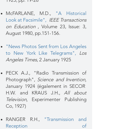
1925, pp. 19-28
McFARLANE, M.D.,
"A Historical
Look at Facsimile",
IEEE Transactions
on Education
, Volume 23, Issue: 3,
August 1980, pp.151-156.
"News Photos Sent from Los Angeles
to New York Like Telegrams",
Los
Angeles Times
, 2 January 1925
PECK A.J., "Radio Transmission of
Photograph",
Science and Invention,
January 1924 (également in SECOR
H.W. and KRAUS J.H.,
All about
Television,
Experimenter Publishing
Co, 1927)
RANGER R.H.,
"Transmission and
Reception of