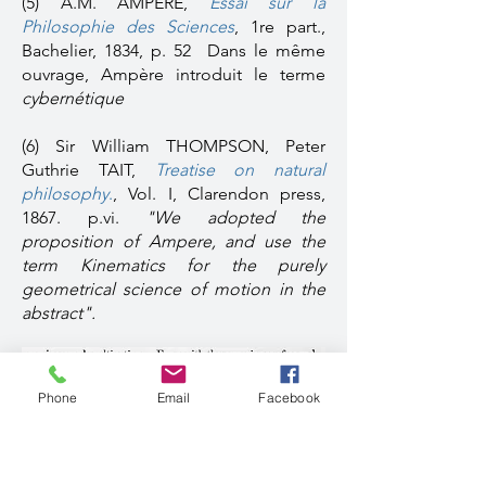
(5) A.M. AMPÈRE,
Essai sur la
Philosophie des Sciences
, 1re part.,
Bachelier, 1834, p. 52 Dans le même
ouvrage, Ampère introduit le terme
cybernétique
(6) Sir William THOMPSON, Peter
Guthrie TAIT,
Treatise on natural
philosophy
.
, Vol. I, Clarendon press,
1867. p.vi.
"We adopted the
proposition of Ampere, and use the
term Kinematics for the purely
geometrical science of motion in the
abstract".
Phone
Email
Facebook