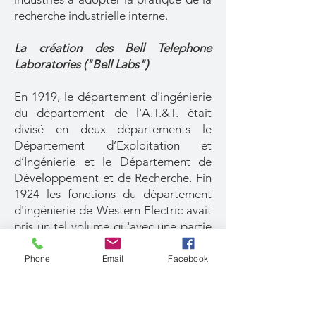
recherche industrielle interne.
La création des Bell Telephone
Laboratories ("Bell Labs")
En 1919, le département d'ingénierie
du département de l'A.T.&T. était
divisé en deux départements le
Département d’Exploitation et
d’Ingénierie et le Département de
Développement et de Recherche. Fin
1924 les fonctions du département
d'ingénierie de Western Electric avait
pris un tel volume qu'avec une partie
du Département des brevets, a été
constituée sous le nom de Bell
Phone
Email
Facebook
Telephone Laboratories Une nouvelle
consolidation a été réalisée