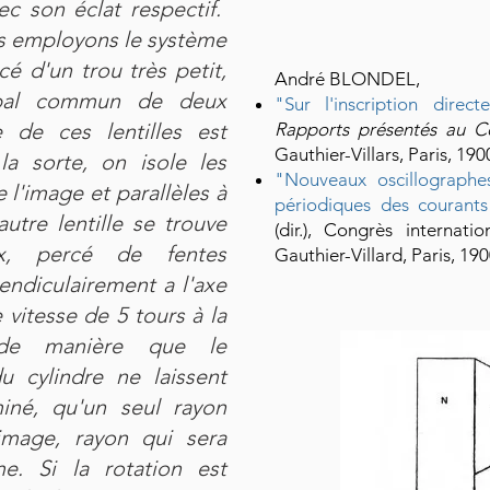
c son éclat respectif.
ous employons le système
é d'un trou très petit,
André BLONDEL,
ipal commun de deux
"Sur l'inscription dire
e de ces lentilles est
Rapports présentés au Co
Gauthier-Villars, Paris, 19
la sorte, on isole les
"Nouveaux oscillographes
l'image et parallèles à
périodiques des courants 
utre lentille se trouve
(dir.), Congrès internatio
ux, percé de fentes
Gauthier-Villard, Paris, 190
endiculairement a l'axe
vitesse de 5 tours à la
 de manière que le
u cylindre ne laissent
miné, qu'un seul rayon
image, rayon qui sera
me. Si la rotation est