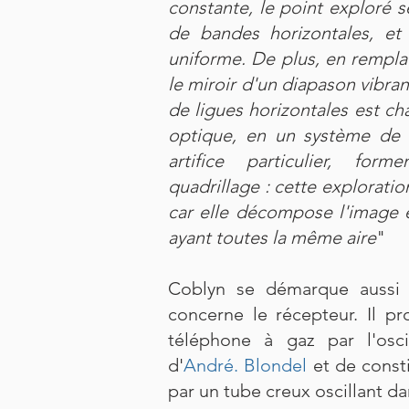
constante, le point exploré s
de bandes horizontales, e
uniforme. De plus, en rempla
le miroir d'un diapason vibran
de ligues horizontales est c
optique, en un système de 
artifice particulier, fo
quadrillage : cette exploration
car elle décompose l'image e
ayant toutes la même aire
"
Coblyn se démarque aussi 
concerne le récepteur. Il p
téléphone à gaz par l'osc
d'
André. Blondel
et de const
par un tube creux oscillant d