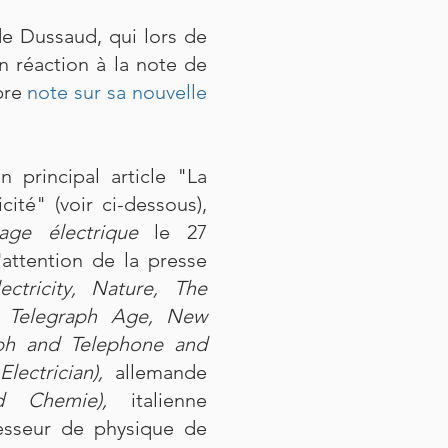
e Dussaud, qui lors de
 réaction à la note de
opre
note sur sa nouvelle
 principal article "La
icité" (voir ci-dessous),
rage électrique
le 27
attention de la presse
lectricity, Nature, The
 Telegraph Age, New
aph and Telephone and
Electrician),
allemande
nd Chemie),
italienne
esseur de physique de