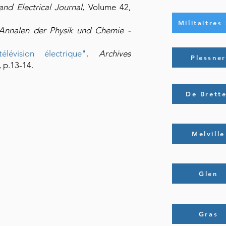
nd Electrical Journal
, Volume 42,
Militaitres
Annalen der Physik und Chemie -
élévision électrique",
Archives
Plessner
, p.13-14.
De Brett
Melville
Glen
Gras