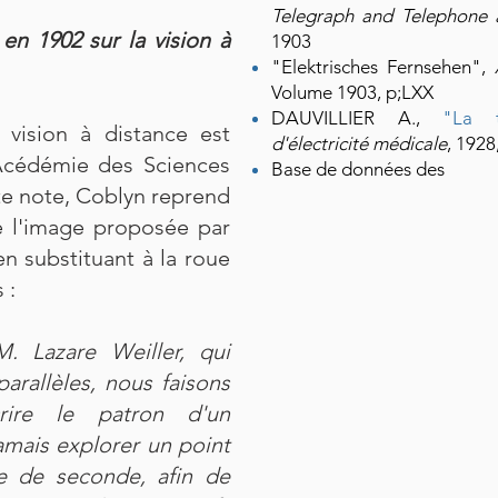
Telegraph and Telephone a
n 1902 sur la vision à
1903
"Elektrisches Fernsehen",
Volume 1903, p;LXX
DAUVILLIER A.,
"La t
vision à distance est
d'électricité médicale
, 1928
'Acédémie des Sciences
Base de données des
te note, Coblyn reprend
e l'image proposée par
n substituant à la roue
 :
. Lazare Weiller, qui
arallèles, nous faisons
rire le patron d'un
mais explorer un point
me de seconde, afin de