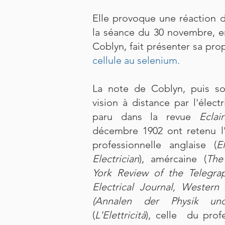
Elle provoque une réaction d
la séance du 30 novembre, en
Coblyn, fait présenter sa pr
cellule au selenium
.
La note de Coblyn, puis son
vision à distance par l'électr
paru dans la revue
Eclai
décembre 1902 ont retenu l'
professionnelle anglaise (
E
Electrician
), amércaine (
The
York Review of the Telegr
Electrical Journal, Western 
(Annalen der Physik u
(
L'Elettricità
), celle du prof