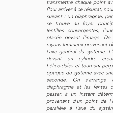
transmettre chaque point ave
Pour arriver à ce résultat, n
suivant : un diaphragme, perc
se trouve au foyer princ
lentilles convergentes; l'un
placée devant l'image. De 
rayons lumineux provenant de 
l'axe général du système. L'a
devant un cylindre cre
hélicoïdales et tournant perp
optique du système avec une 
seconde. On s'arrange
diaphragme et les fentes d
passer, à un instant déter
provenant d'un point de l'
parallèle à l'axe du systè