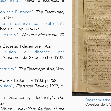
lectricité",
Revue industrielle
, 8
sion at a Distance"
,
The Electrician
,
, p.150
one a distanza dall elettrictà",
bre 1902, pp. 775-776
ectricity"
,
Western Electrician
, 20
a Gazette
, 4 décembre 1902
vision à distance par
ectrique
, vol. 33, 27 décembre 1902,
ctricity",
The Telegraph Age
, New
Nature
, 15 January 1903, p. 252
 Vision"
,
Electrical Review,
1903, p.
 a Distance by Electricity",
The
Dossier militair
127
(Archives de la Vi
f Vision",
New York Review of the