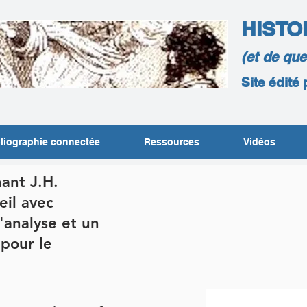
HISTO
(et de qu
Site édité
liographie connectée
Ressources
Vidéos
nant J.H.
eil avec
l'analyse et un
 pour le