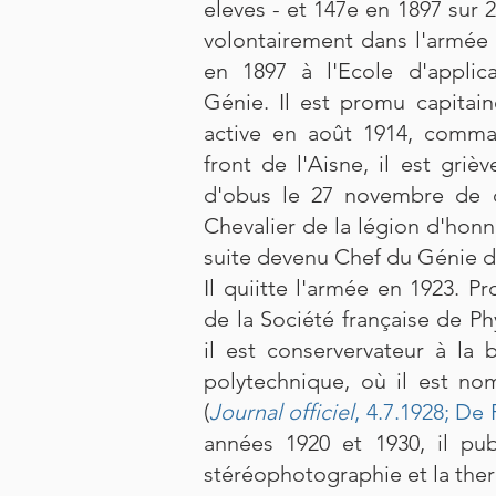
eleves - et 147e en 1897 sur 2
volontairement dans l'armée 
en 1897 à l'Ecole d'applicat
Génie. Il est promu capitai
active en août 1914, comma
front de l'Aisne, il est griè
d'obus le 27 novembre de ce
Chevalier de la légion d'honne
suite devenu Chef du Génie d'
Il quiitte l'armée en 1923. P
de la Société française de Ph
il est conservervateur à la 
polytechnique, où il est no
(
Journal officiel
, 4.7.1928;
De 
années 1920 et 1930, il publ
stéréophotographie et la th