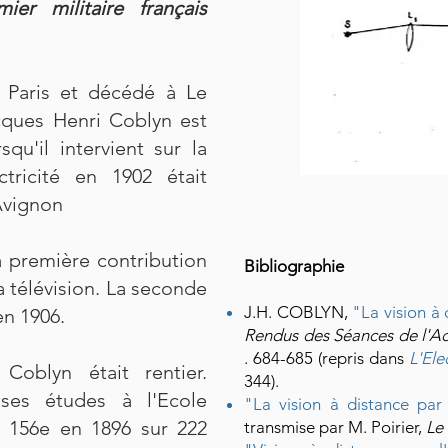
ier militaire français
 Paris et décédé à Le
acques Henri Coblyn est
rsqu'il intervient sur la
ctricité en 1902 était
Avignon
a première contribution
Bibliographie
la télévision. La seconde
J.H. COBLYN,
"
La vision à 
n 1906.
Rendus des Séances de l'A
. 684-685 (repris dans
L'Ele
oblyn était rentier.
344).
ses études à l'Ecole
"La vision à distance par l
é 156e en 1896 sur 222
transmise par M. Poirier,
Le 