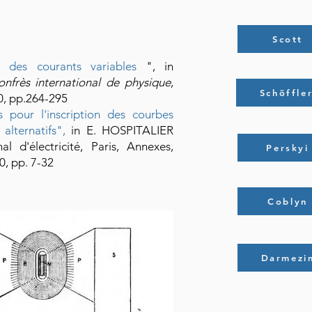
Scott
cte des courants variables
", in
nfrès international de physique
,
Schöffle
00, pp.264-295
 pour l'inscription des courbes
alternatifs",
in E. HOSPITALIER
nal d'électricité, Paris, Annexes,
Perskyi
0, pp. 7-32
Coblyn
Darmezi