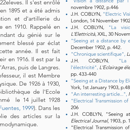
"Vision à distance par l'é
22eleves. Il s'est enrôlé
novembre 1902, p.446
en 1895 et a été admis
J.H. COBLYN,
"Electric Vi
ion et d'artillerie du
London, 14 November 1902
ne en 1910. Rappelé en
J.H. COBLYN,
"La visi
L'Elettricità
, XXL, 30 Novem
ndant du génié sur le
"Seeing at a distance by el
vement blessé par éclat
December 1902, p. 442.
tte année. Il est fait
"
Chronique scientifique",
L
ir en 1916. Il est par la
J.H. COBLYN
, "La 
Arras, puis de Langres.
l'électricité",
L'Eclairage él
pp. 433-440
rofesseur, il est Membre
"Seeing at a Distance by Ele
ysique. De 1926 à 1930,
York, 1st January 1903, p.48
bibliothèque de l'Ecole
"An interresting article...",
mmé le 14 juillet 1928
"Electrical Transmission of
Fuentes, 1999
). Dans les
206
J.H. COBLYN, "Seeing at
ie des articles sur la
Electrical Journal,
1903, p. 
ermodynamique.
"Electrical Transmission o