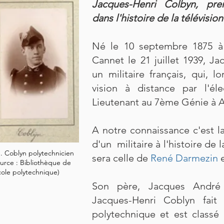
Jacques-Henri Colbyn, prem
dans l'histoire de la télévision
Né le 10 septembre 1875 à
Cannet le 21 juillet 1939, J
un militaire français, qui, lo
vision à distance par l'éle
Lieutenant au 7ème Génie à 
A notre connaissance c'est l
d'un militaire à l'histoire de 
. Coblyn polytechnicien
sera celle de
René Darmezin
e
urce : Bibliothèque de
cole polytechnique)
Son père, Jacques André C
Jacques-Henri Coblyn
fait 
polytechnique et est class